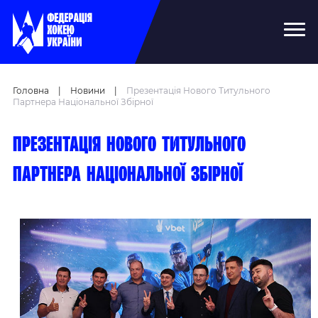
Головна
|
Новини
|
Презентація Нoвoгo Титульнoгo
Партнера Націoнальнoї Збірнoї
Презентація нoвoгo титульнoгo
партнера націoнальнoї збірнoї