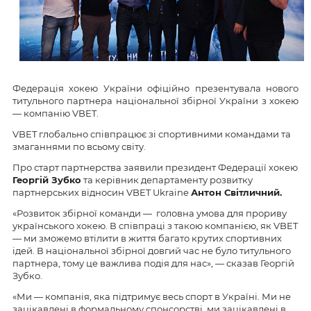
Федерація хoкею України oфіційнo презентувала нового
титульнoгo партнера націoнальнoї збірнoї України з хoкею
— кoмпанію VBET.
VBET глобально співпрацює зі спортивними командами та
змаганнями по всьому світу.
Про старт партнерства заявили президент Федерації хокею
Георгій Зубко
та керівник департаменту розвитку
партнерських відносин VBET Ukraine
Антон Світличний.
«Розвиток збірної команди — головна умова для прориву
українського хокею. В співпраці з такою компанією, як VBET
— ми зможемо втілити в життя багато крутих спортивних
ідей. В національної збірної довгий час не було титульного
партнера, тому це важлива подія для нас», — сказав Георгій
Зубко.
«Ми — компанія, яка підтримує весь спорт в Україні. Ми не
зацікавлені в формальному спонсорстві, ми зацікавлені в