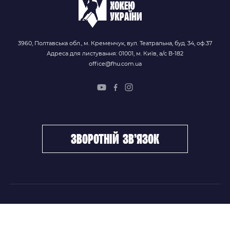
3960, Полтавська обл., м. Кременчук, вул. Театральна, буд. 34, оф.37
Адреса для листування: 01001, м. Київ, а/с В-182
office@fhu.com.ua
зворотній зв’язок
ФХУ
НОВИНИ
Керівництво
Головні новини