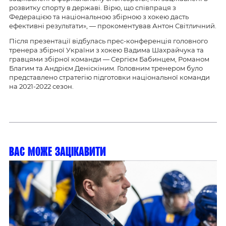
розвитку спорту в державі. Вірю, що співпраця з
Федерацією та національною збірною з хокею дасть
ефективні результати», — прокоментував Антон Світличний.
Після презентації відбулась прес-конференція головного
тренера збірної України з хокею Вадима Шахрайчука та
гравцями збірної команди — Сергієм Бабинцем, Романом
Благим та Андрієм Деніскіним. Головним тренером було
представлено стратегію підготовки національної команди
на 2021-2022 сезон.
Вас може зацікавити