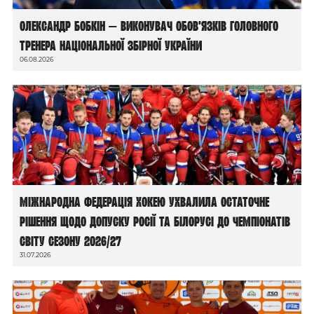
Олександр Бобкін — виконувач обов’язків головного
тренера національної збірної України
06.08.2026
Міжнародна федерація хокею ухвалила остаточне
рішення щодо допуску росії та білорусі до чемпіонатів
світу сезону 2026/27
31.07.2026