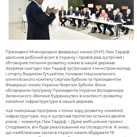
Президент Міжнародної федерації хокею (IIHF) Люк Тардіф
здійснив робочий візит в Україну і провів ряд зустрічей і
обговорив питання розвитку хокею в нашій державі.
Зокрема сьогодні пан Тардіф зустрічався з міністром молоді
і спорту Вадимом Гутцайтом, головою Національного
олімпійського комітету Сергієм Бубкою та президентом
Федерації хокею України Георгієм Зубком. Вони
обговорили програму Президента України Володимира
Зеленського «Велике будівництво» в контексті розвитку
хокейної інфраструктури в нашій державі.
«Це найкраща програма з точки зору розвитку хокейної
інфраструктури, яку я зустрічав протягом останніх десяти
років, – коментує Люк Тардіф. – Дуже амбіційний проект.
Сподіваюся, він буде реалізований на сто відсотків. Я знаю,
що найближчим часом в Україні мають збудувати 19