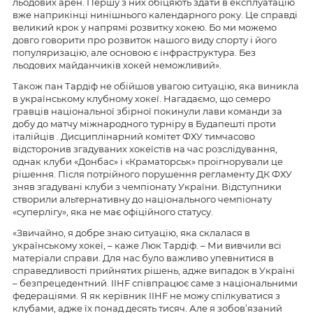
льодових арен. Першу з них обіцяють здати в експлуатацію
вже наприкінці нинішнього календарного року. Це справді
великий крок у напрямі розвитку хокею. Бо ми можемо
довго говорити про розвиток нашого виду спорту і його
популяризацію, але основою є інфраструктура. Без
льодових майданчиків хокей неможливий».
Також пан Тардіф не обійшов увагою ситуацію, яка виникла
в українському клубному хокеї. Нагадаємо, що семеро
гравців національної збірної покинули лави команди за
добу до матчу міжнародного турніру в Будапешті проти
італійців . Дисциплінарний комітет ФХУ тимчасово
відсторонив згадуваних хокеїстів на час розслідування,
однак клуби «Донбас» і «Краматорськ» проігнорували це
рішення. Після потрійного порушення регламенту ДК ФХУ
зняв згадувані клуби з чемпіонату України. Відступники
створили альтернативну до національного чемпіонату
«суперлігу», яка не має офіційного статусу.
«Звичайно, я добре знаю ситуацію, яка склалася в
українському хокеї, – каже Люк Тардіф. – Ми вивчили всі
матеріали справи. Для нас було важливо упевнитися в
справедливості прийнятих рішень, адже випадок в Україні
– безпрецедентний. IIHF співпрацює саме з національними
федераціями. Я як керівник IIHF не можу спілкуватися з
клубами, адже їх понад десять тисяч. Але я зобов’язаний