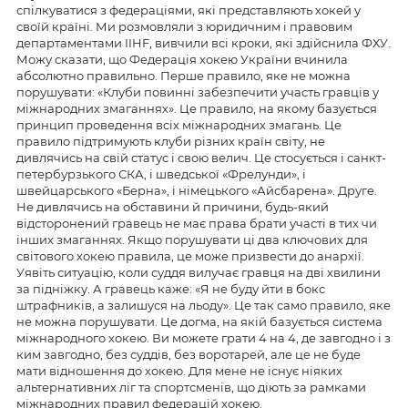
спілкуватися з федераціями, які представляють хокей у
своїй країні. Ми розмовляли з юридичним і правовим
департаментами IIHF, вивчили всі кроки, які здійснила ФХУ.
Можу сказати, що Федерація хокею України вчинила
абсолютно правильно. Перше правило, яке не можна
порушувати: «Клуби повинні забезпечити участь гравців у
міжнародних змаганнях». Це правило, на якому базується
принцип проведення всіх міжнародних змагань. Це
правило підтримують клуби різних країн світу, не
дивлячись на свій статус і свою велич. Це стосується і санкт-
петербурзького СКА, і шведської «Фрелунди», і
швейцарського «Берна», і німецького «Айсбарена». Друге.
Не дивлячись на обставини й причини, будь-який
відсторонений гравець не має права брати участі в тих чи
інших змаганнях. Якщо порушувати ці два ключових для
світового хокею правила, це може призвести до анархії.
Уявіть ситуацію, коли суддя вилучає гравця на дві хвилини
за підніжку. А гравець каже: «Я не буду йти в бокс
штрафників, а залишуся на льоду». Це так само правило, яке
не можна порушувати. Це догма, на якій базується система
міжнародного хокею. Ви можете грати 4 на 4, де завгодно і з
ким завгодно, без суддів, без воротарей, але це не буде
мати відношення до хокею. Для мене не існує ніяких
альтернативних ліг та спортсменів, що діють за рамками
міжнародних правил федерацій хокею.