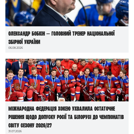
Олександр Бобкін — головний тренер національної
збірної України
06.08.2026
Міжнародна федерація хокею ухвалила остаточне
рішення щодо допуску росії та білорусі до чемпіонатів
світу сезону 2026/27
31.07.2026