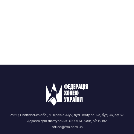
3960, Полтавська обл., м. Кременчук, вул. Театральна, буд. 34, оф.37
Адреса для листування: 01001, м. Київ, а/с В-182
office@fhu.com.ua