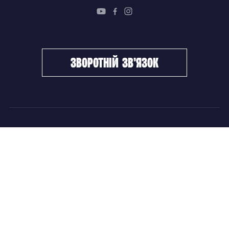
зворотній зв’язок
ФХУ
НОВИНИ
Керівництво
Головні новини
Підрозділи
Збірні команди
Документи
Чемпіонат України
Контакти
Дитячо-юнацький хокей
НОВИНИ
Головні новини
Збірні команди
Чемпіонат України