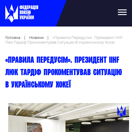
Головна
|
Новини
|
«Правила Передусім». Президент IIHF
Люк Тардіф Прокоментував Ситуацію В Українському Хокеї
«Правила передусім». Президент IIHF
Люк Тардіф прокоментував ситуацію
в українському хокеї