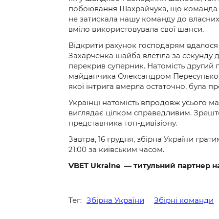
побоювання Шахрайчука, що команда мо
не затискала нашу команду до власних 
вміло використовувала свої шанси.
Відкрити рахунок господарям вдалося
Захарченка шайба влетіла за секунду до
перекрив суперник. Натомість другий г
майданчика Олександром Пересуньком. 
якої інтрига вмерла остаточно, була п
Українці натомість впродовж усього ма
виглядає цілком справедливим. Зрешто
представника топ-дивізіону.
Завтра, 16 грудня, збірна України грат
21:00 за київським часом.
VBET Ukraine —
титульний партнер на
Тег:
Збірна України
Збірні команди