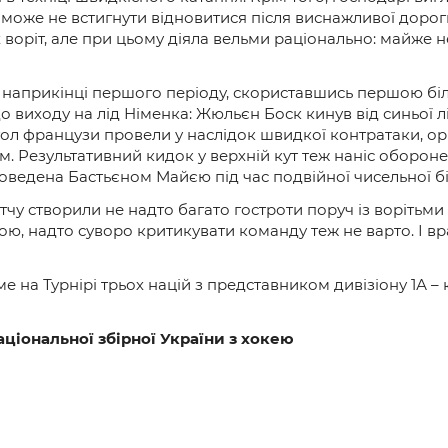
же не встигнути відновитися після виснажливої дороги, 
воріт, але при цьому діяла вельми раціонально: майже н
 наприкінці першого періоду, скориставшись першою бі
 виходу на лід Німенка: Жюльєн Боск кинув від синьої лі
ол французи провели у наслідок швидкої контратаки, орг
Результативний кидок у верхній кут теж наніс обороне
роведена Бастьєном Майєю під час подвійної чисельної бі
тчу створили не надто багато гостроти поруч із ворітьми
ю, надто суворо критикувати команду теж не варто. І вр
име на Турнірі трьох націй з представником дивізіону 1А –
ціональної збірної України з хокею