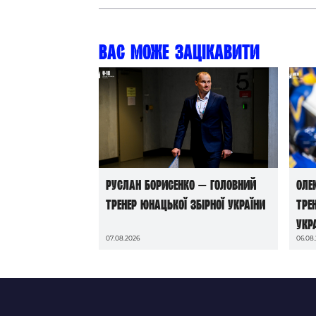
Вас може зацікавити
Руслан Борисенко — головний
Оле
тренер юнацької збірної України
тре
Укр
07.08.2026
06.08