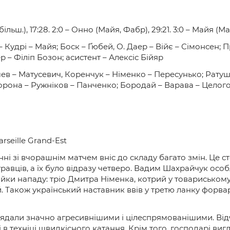
більш.), 17:28. 2:0 – Онно (Майя, Фабр), 29:21. 3:0 – Майя (Ма
Кудрі – Майя; Боск – Ґюбей, О. Даер – Війє – Сімонсен; Пр
 – Філіп Бозон; асистент – Алексіс Бійяр
 – Матусевич, Коренчук – Німенко – Пересунько; Ратушн
орона – Ружніков – Панченко; Бородай – Варава – Целог
rseille Grand-Est
янні зі вчорашнім матчем вніс до складу багато змін. Це с
гравців, а їх було відразу четверо. Вадим Шахрайчук особ
йки нападу: тріо Дмитра Німенка, котрий у товариському
й. Також український наставник ввів у третю ланку форв
ядали значно агресивнішими і цілеспрямованішими. Від
і в техніці швидкісного катання. Крім того, господарі в