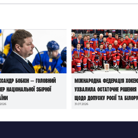
ксандр Бобкін — головний
Міжнародна федерація хоке
нер національної збірної
ухвалила остаточне рішення
аїни
щодо допуску росії та білору
.2026
31.07.2026
до чемпіонатів світу сезону
2026/27