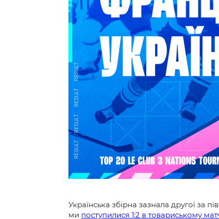
Контакт
Українська збірна зазнала другої за п
ми
поступилися 1:2 в товариському мат