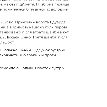
мають підґрунтя. Ні, збірна Франції
е помилялася біля власних володінь і
льшістю. Причому у ворота Едуарда
нії, а видимість нашому голкіперові
анізованої після втрати шайби в куті
ць Люсьєн Онно. Третя шайба, після
льшості.
 Жюльєна Жунки. Підсумок зустрічі
аховувати, що грали ми проти
 командою Польщі. Початок зустрічі –