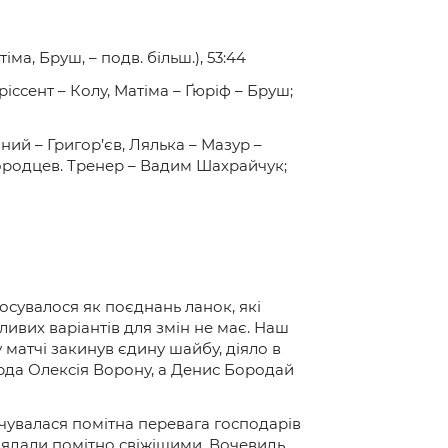
тіма, Бруш, – подв. більш.), 53:44
іссент – Колу, Матіма – Ґюріф – Бруш;
ий – Григор’єв, Лялька – Мазур –
ородцев. Тренер – Вадим Шахрайчук;
тосувалося як поєднань ланок, які
ливих варіантів для змін не має. Наш
 матчі закинув єдину шайбу, діяло в
арда Олексія Ворону, а Денис Бородай
чувалася помітна перевага господарів
иглядали помітно свіжішими. Вочевидь