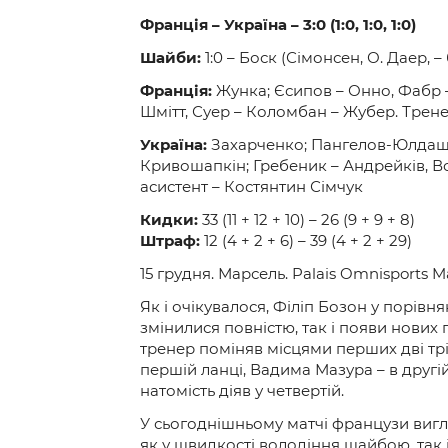
Франція – Україна – 3:0 (1:0, 1:0, 1:0)
Шайби:
1:0 – Боск (Сімонсен, О. Даер, – 
Франція:
Жунка; Єсипов – Онно, Фабр – 
Шмітт, Суер – Коломбан – Жубер. Тренер
Україна:
Захарченко; Пангелов-Юлдашев
Кривошапкін; Гребеник – Андрейків, В
асистент – Костянтин Сімчук
Кидки:
33 (11 + 12 + 10) – 26 (9 + 9 + 8)
Штраф:
12 (4 + 2 + 6) – 39 (4 + 2 + 29)
15 грудня. Марсель. Palais Omnisports Ma
Як і очікувалося, Філіп Бозон у порівн
змінилися повністю, так і появи нових 
тренер поміняв місцями перших дві трі
першій ланці, Вадима Мазура – в другі
натомість діяв у четвертій.
У сьогоднішньому матчі французи вигл
як у швидкості володіння шайбою, так 