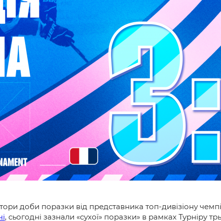
и
івтори доби поразки від представника топ-дивізіону чемпі
чі
, сьогодні зазнали «сухої» поразки» в рамках Турніру трь