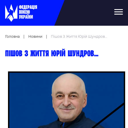
Головна
|
Новини
|
Пішов З Життя Юрій Шундров…
Пішов з життя Юрій Шундров…