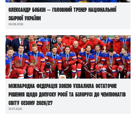
Олександр Бобкін — головний тренер національної
збірної України
06.08.2026
Міжнародна федерація хокею ухвалила остаточне
рішення щодо допуску росії та білорусі до чемпіонатів
світу сезону 2026/27
31.07.2026