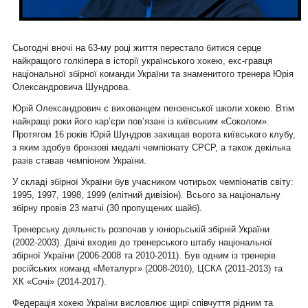
Сьогодні вночі на 63-му році життя перестало битися серце
найкращого голкіпера в історії українського хокею, екс-гравця
національної збірної команди України та знаменитого тренера Юрія
Олександровича Шундрова.
Юрій Олександрович є вихованцем пензенської школи хокею. Втім
найкращі роки його кар’єри пов’язані із київським «Соколом».
Протягом 16 років Юрій Шундров захищав ворота київського клубу,
з яким здобув бронзові медалі чемпіонату СРСР, а також декілька
разів ставав чемпіоном України.
У складі збірної України був учасником чотирьох чемпіонатів світу:
1995, 1997, 1998, 1999 (елітний дивізіон). Всього за національну
збірну провів 23 матчі (30 пропущених шайб).
Тренерську діяльність розпочав у юніорьській збірній України
(2002-2003). Двічі входив до тренерського штабу національної
збірної України (2006-2008 та 2010-2011). Був одним із тренерів
російських команд «Металург» (2008-2010), ЦСКА (2011-2013) та
ХК «Сочі» (2014-2017).
Федерація хокею України висловлює щирі співчуття рідним та