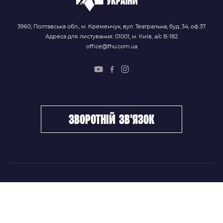
3960, Полтавська обл., м. Кременчук, вул. Театральна, буд. 34, оф.37
Адреса для листування: 01001, м. Київ, а/с В-182
office@fhu.com.ua
зворотній зв’язок
ФХУ
НОВИНИ
Керівництво
Головні новини
Підрозділи
Збірні команди
Документи
Чемпіонат України