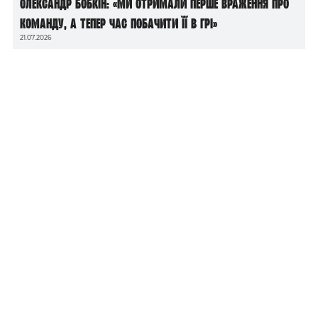
Олександр Бобкін: «Ми отримали перше враження про
команду, а тепер час побачити її в грі»
21.07.2026