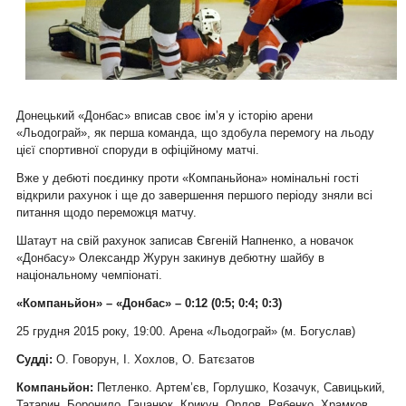
Донецький «Донбас» вписав своє ім’я у історію арени
«Льодограй», як перша команда, що здобула перемогу на льоду
цієї спортивної споруди в офіційному матчі.
Вже у дебюті поєдинку проти «Компаньйона» номінальні гості
відкрили рахунок і ще до завершення першого періоду зняли всі
питання щодо переможця матчу.
Шатаут на свій рахунок записав Євгеній Напненко, а новачок
«Донбасу» Олександр Журун закинув дебютну шайбу в
національному чемпіонаті.
«Компаньйон» – «Донбас» – 0:12 (0:5; 0:4; 0:3)
25 грудня 2015 року, 19:00. Арена «Льодограй» (м. Богуслав)
Судді:
О. Говорун, І. Хохлов, О. Батєзатов
Компаньйон:
Петленко. Артем’єв, Горлушко, Козачук, Савицький,
Татарин. Боронило, Гацанюк, Крикун, Орлов, Рябенко, Храмков,