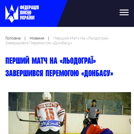
Головна
|
Новини
|
Перший Матч На «Льодограї»
Завершився Перемогою «Донбасу»
Перший матч на «Льодограї»
завершився перемогою «Донбасу»