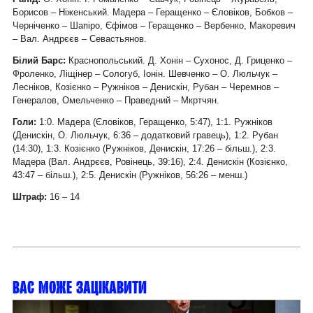
Борисов – Ніженський. Мадера – Геращенко – Єловіков, Бобков –
Черніченко – Шапіро, Єфімов – Геращенко – Вербенко, Макоревич
– Вал. Андрєєв – Севастьянов.
Білий Барс:
Краснопольський. Д. Хонін – Сухонос, Д. Гриценко –
Фроленко, Ліщінер – Сологуб, Іонін. Шевченко – О. Люльчук –
Лесніков, Козієнко – Ружніков – Денискін, Рубан – Черемнов –
Генералов, Омельченко – Праведний – Мкртчян.
Голи:
1:0. Мадера (Єловіков, Геращенко, 5:47), 1:1. Ружніков
(Денискін, О. Люльчук, 6:36 – додатковий гравець), 1:2. Рубан
(14:30), 1:3. Козієнко (Ружніков, Денискін, 17:26 – більш.), 2:3.
Мадера (Вал. Андрєєв, Ровінець, 39:16), 2:4. Денискін (Козієнко,
43:47 – більш.), 2:5. Денискін (Ружніков, 56:26 – менш.)
Штраф:
16 – 14
Вас може зацікавити