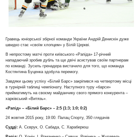
Гравець юніорської збірної команди України Андрій Денискін дуже
швидко стає «своїм хлопцем» у Білій Церкві.
В непростому матчі проти київського «Рапіда» 17-річний
нападаючий зробив дубль та ще двічі асистував своїм партнерам
по команді. Зусиль гренадера вистачило для того, що команда
Костянтина Буценка здобула перемогу.
Завдяки цьому успіху «Білий Барс» закріпився на четвертому місці
в турнірній таблиці чемпіонату. Наступного туру «барси»
прийматимуть на своєму майданчику свого прямого конкурента –
харківський «Витязь».
«Рапід» – «Білий Барс» – 2:5 (1:3; 1:0; 0:2)
24 жовтня 2015 року, 19:00. Палац Спорту, 350 глядачів
Судді:
А. Сєврук, О. Сабада, С. Хараберюш
Рапід:
О. Хонін. І. Романенко – Савчук, Ровінець – Журавель,