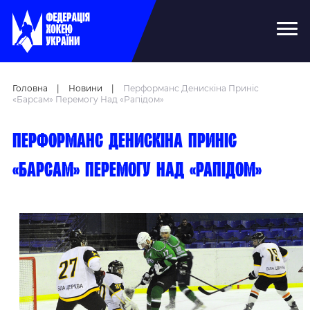
Головна
|
Новини
|
Перформанс Денискіна Приніс
«барсам» Перемогу Над «Рапідом»
Перформанс Денискіна приніс
«барсам» перемогу над «Рапідом»