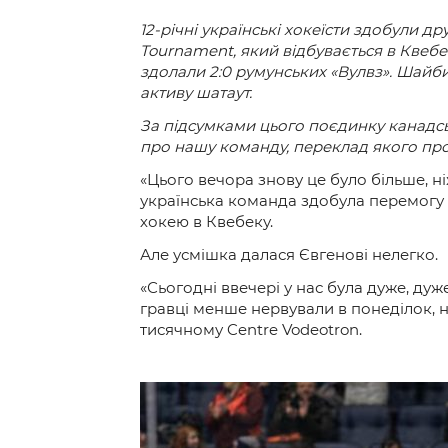
12-річні українські хокеїсти здобули д
Tournament, який відбувається в Квебе
здолали 2:0 румунських «Вулвз». Шайби
активу шатаут.
За підсумками цього поєдинку канадс
про нашу команду, переклад якого пр
«Цього вечора знову це було більше, н
українська команда здобула перемогу 
хокею в Квебеку.
Але усмішка далася Євгенові нелегко.
«Сьогодні ввечері у нас була дуже, дуж
гравці менше нервували в понеділок, н
тисячному Centre Vodeotron.