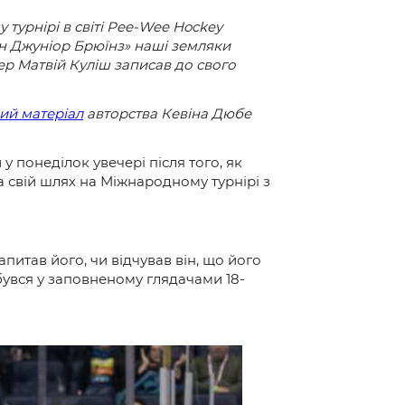
 турнірі в світі Pee-Wee Hockey
тон Джуніор Брюїнз» наші земляки
ер Матвій Куліш записав до свого
ий матеріал
авторства Кевіна Дюбе
 понеділок увечері після того, як
 свій шлях на Міжнародному турнірі з
апитав його, чи відчував він, що його
бувся у заповненому глядачами 18-