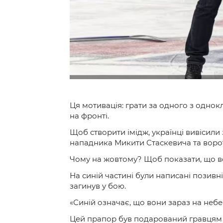
Ця мотивація: грати за одного з однокл
на фронті.
Щоб створити імідж, українці вивісили 
нападника Микити Стаскевича та ворота
Чому на жовтому? Щоб показати, що вон
На синій частині були написані позивн
загинув у бою.
«Синій означає, що вони зараз на небе
Цей прапор був подарований гравцям