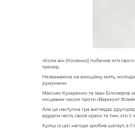
«Коли він [Косенко] побачив ім’я свого
тренер.
Незважаючи на емоційну мить, молод
румунами.
Максим Кухаренко та Іван Білозеров заб
місцевим часом проти «Вермонт Флейм
Але ця наступна гра виглядає другоряд
віддати честь своїй країні та тим, хто її
Куліш із цієї нагоди зробив шатаут, а 