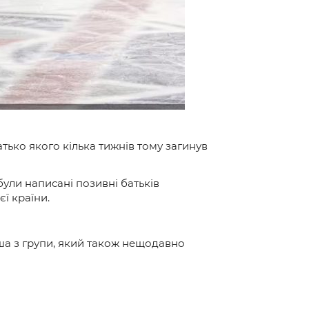
атько якого кілька тижнів тому загинув
були написані позивні батьків
ї країни.
иша з групи, який також нещодавно