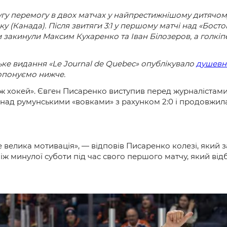
ругу перемогу в двох матчах у найпрестижнішому дитячому
ку (Канада). Після звитяги 3:1 у першому матчі над «Бос
 закинули Максим Кухаренко та Іван Білозеров, а голкіп
ьке видання «
Le
Journal
de
Quebec
» опублікувало
душевн
опонуємо нижче.
іж хокей». Євген Писаренко виступив перед журналістами у
над румунськими «вовками» з рахунком 2:0 і продовжила
е велика мотивація», — відповів Писаренко колезі, який з
іж минулої суботи під час свого першого матчу, який від