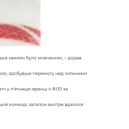
ілька хвилин було мовчання», – додав
ною, здобувши перемогу над сильними
тч у п’ятницю вранці о 8:00 за
ській команді загалом вкотре вдалося