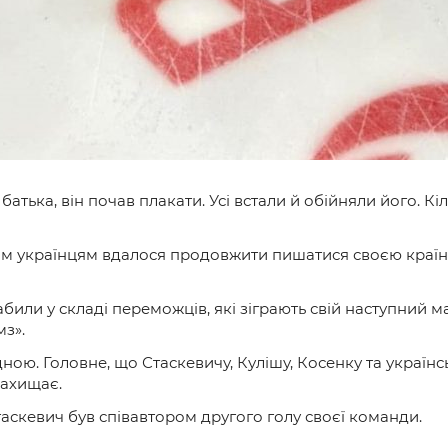
 батька, він почав плакати. Усі встали й обійняли його. К
им українцям вдалося продовжити пишатися своєю краї
или у складі переможців, які зіграють свій наступний ма
з».
ною. Головне, що Стаскевичу, Кулішу, Косенку та україн
 захищає.
Стаскевич був співавтором другого голу своєї команди.