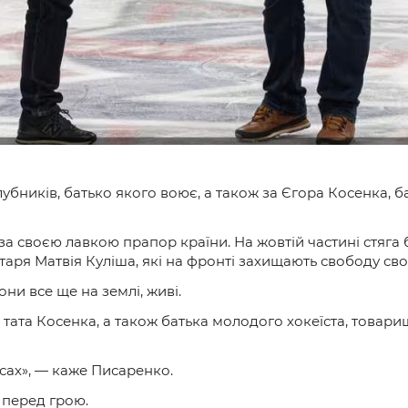
убників, батько якого воює, а також за Єгора Косенка, б
за своєю лавкою прапор країни. На жовтій частині стяга 
ря Матвія Куліша, які на фронті захищають свободу своє
и все ще на землі, живі.
і тата Косенка, а також батька молодого хокеїста, товар
сах», — каже Писаренко.
 перед грою.