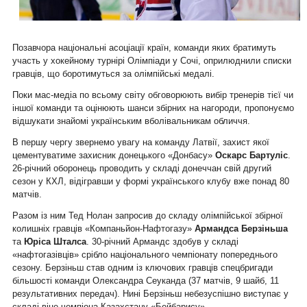
Позавчора національні асоціації країн, команди яких братимуть
участь у хокейному турнірі Олімпіади у Сочі, оприлюднили списки
гравців, що боротимуться за олімпійські медалі.
Поки мас-медіа по всьому світу обговорюють вибір тренерів тієї чи
іншої команди та оцінюють шанси збірних на нагороди, пропонуємо
відшукати знайомі українським вболівальникам обличчя.
В першу чергу звернемо увагу на команду Латвії, захист якої
цементуватиме захисник донецького «Донбасу»
Оскарс Бартуліс
.
26-річний оборонець проводить у складі донеччан свій другий
сезон у КХЛ, відігравши у формі українського клубу вже понад 80
матчів.
Разом із ним Тед Нолан запросив до складу олімпійської збірної
колишніх гравців «Компаньйон-Нафтогазу»
Армандса Берзіньша
та
Юріса Шталса
. 30-річний Армандс здобув у складі
«нафтогазівців» срібло національного чемпіонату попереднього
сезону. Берзіньш став одним із ключових гравців спецбригади
більшості команди Олександра Сеуканда (37 матчів, 9 шайб, 11
результативних передач). Нині Берзіньш небезуспішно виступає у
складі віце-чемпіона Казахстану «Бейбарису».