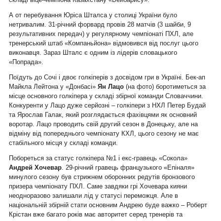
А от перебування Юріса Шталса у столиці України було
нетривалим. 31-річний форвард провів 28 матчів (3 шайби, 9
результативних передач) у регулярному чемпіонаті ПХЛ, але
тренерський штаб «Компаньйона» відмовився від послуг цього
виконавця. Зараз Шталс є одним із лідерів словацького
«Попрада».
Поїдуть до Сочі і двоє голкіперів з досвідом гри в Україні. Бек-ап
Майкла Лейтона у «Донбасі»
Ян Лацо
(на фото) боротиметься за
місце основного голкіпера у складі збірної команди Словаччини.
Конкуренти у Лацо дуже серйозні – голкіпери з НХЛ Петер Будай
та Ярослав Галак, який розглядається фахівцями як основний
воротар. Лацо проводить свій другий сезон в Донецьку, але на
відміну від попереднього чемпіонату КХЛ, цього сезону не має
стабільного місця у складі команди.
Побореться за статус голкіпера №1 і екс-гравець «Сокола»
Андрей Хочевар
. 29-річний гравець французького «Епіналя»
минулого сезону був стрижнем оборонних редутів бронзового
призера чемпіонату ПХЛ. Саме завдяки грі Хочевара кияни
неодноразово залишали лід у статусі переможця. Але в
національній збірній стати основним Андрею буде важко – Роберт
Крістан вже багато років має авторитет серед тренерів та