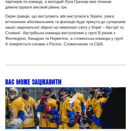
партнерів по команді, а молодий Лука Грачнар вже починає
демонструвати високий рівень гри.
Окрім гравців, що виступають або виступали в Україні, увага
вітчизняних вболівальників та фахівців буде прикута до суперників
нашої національної збірної на чемпіонаті світу у Кореї – Австрії та
Словенії. Австрійська команда виступатиме у групі В разом з
Фінляндією, Канадою та Норвегією, а словенська команда у групі
А поміряється силами з Росією, Словаччиною та США.
Вас може зацікавити