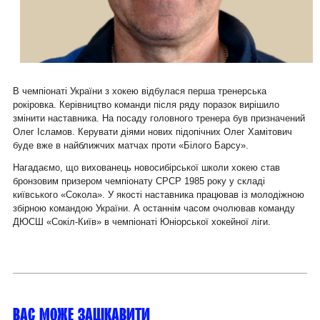
В чемпіонаті України з хокею відбулася перша тренерська
рокіровка. Керівництво команди після ряду поразок вирішило
змінити наставника. На посаду головного тренера був призначений
Олег Ісламов. Керувати діями нових підопічних Олег Хамітович
буде вже в найближчих матчах проти «Білого Барсу».
Нагадаємо, що вихованець новосибірської школи хокею став
бронзовим призером чемпіонату СРСР 1985 року у складі
київського «Сокола». У якості наставника працював із молодіжною
збірною командою України. А останнім часом очолював команду
ДЮСШ «Сокіл-Київ» в чемпіонаті Юніорської хокейної ліги.
Вас може зацікавити