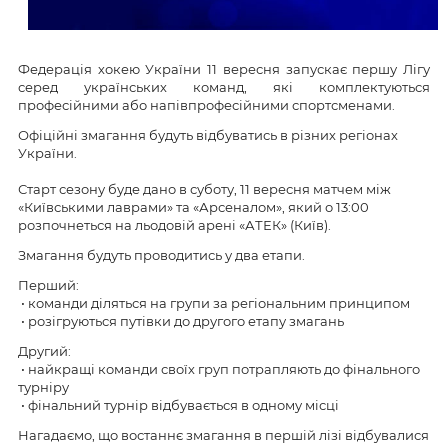
Федерація хокею України 11 вересня запускає першу Лігу
серед українських команд, які комплектуються
професійними або напівпрофесійними спортсменами.
Офіційні змагання будуть відбуватись в різних регіонах
України.
Старт сезону буде дано в суботу, 11 вересня матчем між
«Київськими лаврами» та «Арсеналом», який о 13:00
розпочнеться на льодовій арені «АТЕК» (Київ).
Змагання будуть проводитись у два етапи.
Перший:
• команди діляться на групи за регіональним принципом
• розігруються путівки до другого етапу змагань
Другий:
• найкращі команди своїх груп потрапляють до фінального
турніру
• фінальний турнір відбувається в одному місці
Нагадаємо, що востаннє змагання в першій лізі відбувалися