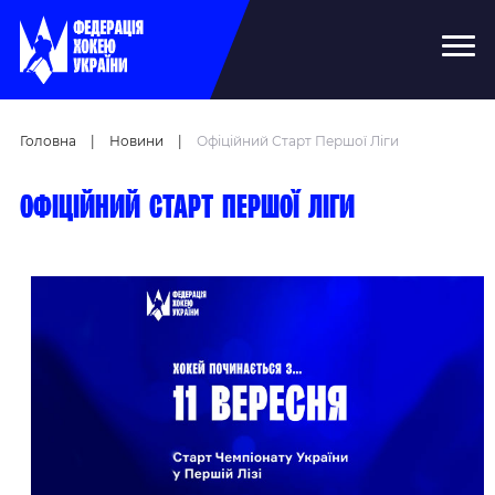
Головна
|
Новини
|
Офіційний Старт Першої Ліги
Офіційний старт першої Ліги