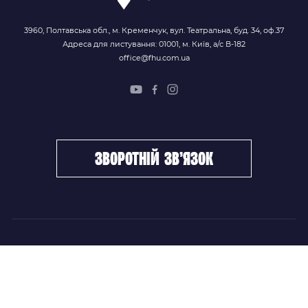
3960, Полтавська обл., м. Кременчук, вул. Театральна, буд. 34, оф.37
Адреса для листування: 01001, м. Київ, а/с В-182
office@fhu.com.ua
зворотній зв’язок
ФХУ
НОВИНИ
Керівництво
Головні новини
Підрозділи
Збірні команди
Документи
Чемпіонат України