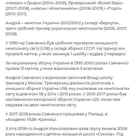
«Неман» з Гродно (2004-2006), броварський «Білий Барс»
(2007-2008), київські «Компаньйон» (2008-2009) і «Поділ»
(2010-2011).
Андрій – чемпіон України-2001/2002 у складі «Беркута»,
тричі срібний призер українських чемпіонатів (2006, 2007,
2008).
У 1990-му Савченко був срібним призером юнацького
чемпіонату світу (U18) у складі збірної СССР. На турнірі він
провів 6 матчів, у яких закинув 1 шайбу і віддав 2 передачі.
За національну збірну України в 1995-2000 роках Савченко
провів 15 матчів, у яких відзначився 5 асистами.
Андрій Савченко з відзнакою закінчив Вищу школу
тренерів у Москві. Тренерську діяльність розпочав з
юнацької збірної України U18, яку очолював на чемпіонатах
світу в дивізіоні 1В у 2014 і 2015 роках. У 2015-2017 роках був
наставником юніорської збірної України U20, якою теж
керував на двох чемпіонатах світу.
У 2017-2018 роках Савченко працював у Польщі, в
«Академії-1928» Криниці.
З літа 2018-го Андрій Миколайович взяв групу юнаків 2006
року народження у дитячо-юнацькій школі «Сокола». Під