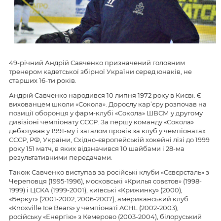
49-річний Андрій Савченко призначений головним
тренером кадетської збірної України серед юнаків, не
старших 16-ти років.
Андрій Савченко народився 10 липня 1972 року в Києві. Є
вихованцем школи «Сокола». Дорослу кар’єру розпочав на
позиції оборонця у фарм-клубі «Сокола» ШВСМ у другому
дивізіоні чемпіонату СССР. За першу команду «Сокола»
дебютував у 1991-му і загалом провів за клуб у чемпіонатах
СССР, РФ, України, Східно-європейській хокейні лізі до 1999
року 151 матч, в яких відзначився 10 шайбами і 28-ма
результативними передачами.
Також Савченко виступав за російські клуби «Сєвєрсталь» з
Череповця (1995-1996), московські «Крилья совєтов» (1998-
1999) і ЦСКА (1999-2001), київські «Крижинку» (2000),
«Беркут» (2001-2002, 2006-2007), американський клуб
«Knoxville Ice Bears» у чемпіонаті ACHL (2002-2003),
російську «Енергію» з Кемерово (2003-2004), білоруський