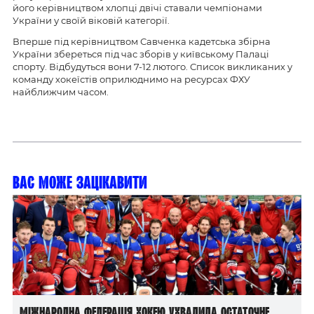
його керівництвом хлопці двічі ставали чемпіонами
України у своїй віковій категорії.
Вперше під керівництвом Савченка кадетська збірна
України збереться під час зборів у київському Палаці
спорту. Відбудуться вони 7-12 лютого. Список викликаних у
команду хокеїстів оприлюднимо на ресурсах ФХУ
найближчим часом.
Вас може зацікавити
Міжнародна федерація хокею ухвалила остаточне