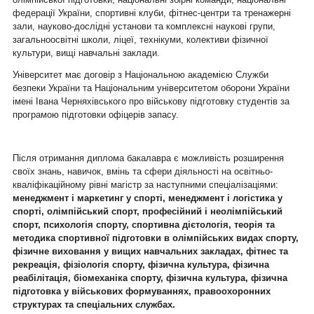
федерації України, спортивні клуби, фітнес-центри та тренажерні
зали, науково-дослідні установи та комплексні наукові групи,
загальноосвітні школи, ліцеї, технікуми, колективи фізичної
культури, вищі навчальні заклади.
Університет має договір з Національною академією Служби
безпеки України та Національним університетом оборони України
імені Івана Черняхівського про військову підготовку студентів за
програмою підготовки офіцерів запасу.
Після отримання диплома бакалавра є можливість розширення
своїх знань, навичок, вмінь та сфери діяльності на освітньо-
кваліфікаційному рівні магістр за наступними спеціалізаціями:
менеджмент і маркетинг у спорті, менеджмент і логістика у
спорті, олімпійський спорт, професійний і неолімпійський
спорт, психологія спорту, спортивна дієтологія, теорія та
методика спортивної підготовки в олімпійських видах спорту,
фізичне виховання у вищих навчальних закладах, фітнес та
рекреація, фізіологія спорту, фізична культура, фізична
реабілітація, біомеханіка спорту, фізична культура, фізична
підготовка у військових формуваннях, правоохоронних
структурах та спеціальних службах.