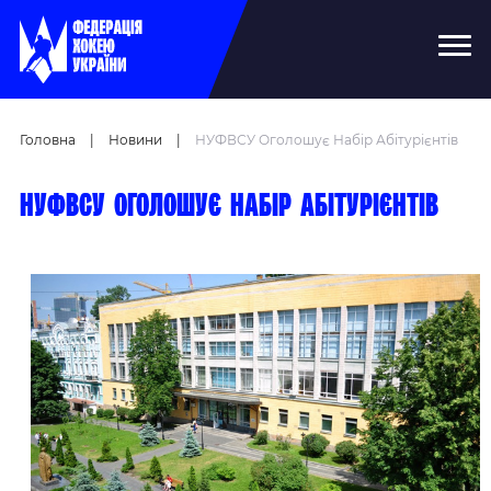
Головна
|
Новини
|
НУФВСУ Оголошує Набір Абітурієнтів
НУФВСУ оголошує набір абітурієнтів