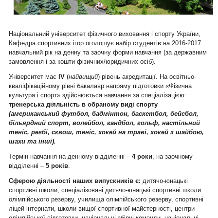
Національний університет фізичного виховання і спорту України,
Кафедра спортивних ігор оголошує набір студентів на 2016-2017
навчальний рік на денну та заочну форми навчання (за державним
замовлення і за кошти фізичних/юридичних осіб).
Університет має
IV
(
найвищий
) рівень акредитації. На освітньо-
кваліфікаційному рівні бакалавр напряму підготовки «Фізична
культура і спорт» здійснюється навчання за спеціалізацією:
тренерська діяльність в обраному виді спорту
(американський футбол, бадмінтон, баскетбол, бейсбол,
більярдний спорт, волейбол, гандбол, гольф, настільний
теніс, регбі, сквош, теніс, хокей на траві, хокей з шайбою,
шахи та інші).
Термін навчання на денному відділенні –
4 роки
, на заочному
відділенні –
5 років
.
Сферою діяльності наших випускників є:
дитячо-юнацькі
спортивні школи, спеціалізовані дитячо-юнацькі спортивні школи
олімпійського резерву, училища олімпійського резерву, спортивні
ліцей-інтернати, школи вищої спортивної майстерності, центри
олімпійської підготовки, національні збірні команди, національні