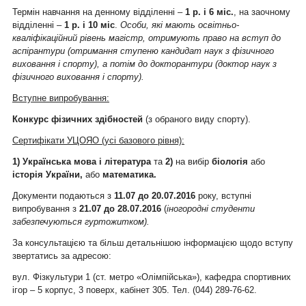
Термін навчання на денному відділенні –
1 р. і 6 міс.
, на заочному
відділенні –
1 р. і 10 міс
.
Особи, які мають освітньо-
кваліфікаційний рівень магістр, отримують право на вступ до
аспірантури (отримання ступеню кандидат наук з фізичного
виховання і спорту), а потім до докторантури (доктор наук з
фізичного виховання і спорту).
Вступне випробування:
Конкурс фізичних здібностей
(з обраного виду спорту).
Сертифікати УЦОЯО (усі базового рівня):
1) Українська мова і література
та
2)
на вибір
біологія
або
історія України,
або
математика.
Документи подаються з
11
.07 до
20
.07.2016
року, вступні
випробування з
21
.07 до
28
.
07
.201
6
(
іногородні студенти
забезпечуються гуртожитком).
За консультацією та більш детальнішою інформацією щодо вступу
звертатись за адресою:
вул. Фізкультури 1 (ст. метро «Олімпійська»), кафедра спортивних
ігор – 5 корпус, 3 поверх, кабінет 305. Тел. (044) 289-76-62.