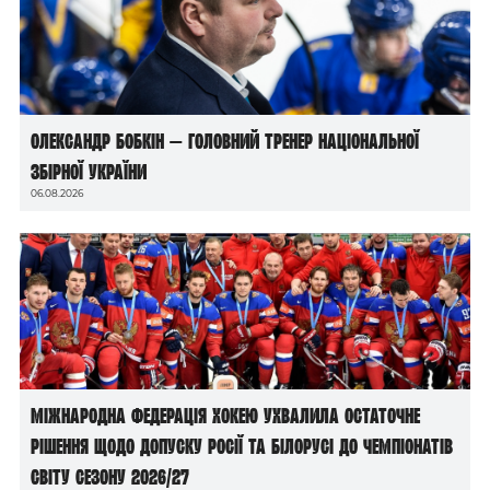
Олександр Бобкін — головний тренер національної
збірної України
06.08.2026
Міжнародна федерація хокею ухвалила остаточне
рішення щодо допуску росії та білорусі до чемпіонатів
світу сезону 2026/27