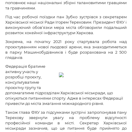
поповнює наші національні збірні талановитими гравцями
та гравчинями.
Під час робочої поїздки пан Зубко зустрівся з секретарем
Харківської міської Ради Ігорем Тереховим. Президент ФХУ і
виконуючий обов’язки мера міста обговорили подальший
розвиток хокейної інфраструктури Харкова.
Зокрема, на початку 2021 року стартувала робота над
проєктуванням нової льодової арени, яка знаходитиметься
в парку Машинобудівників і буде розрахована на 2 500
глядачів.
Федерація братиме
активну участь у
розробці проєкту,
консультуватиме
проєктну групу та
допомагатиме підрозділам Харківської міськради, що
опікуються питаннями спорту. Адже в інтересах Федерації
привести до міста змагання міжнародного рівня.
Також глава ФХУ за підсумками зустрічі запропонував пану
Терехову звернути увагу на проблему відсутності
професійної команди в місті. Секретар Харківської
міськради зазначив, що це питання буде прийнято до