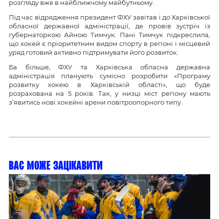
розгляду вже в найближчому майбутньому.
Під час відрядження президент ФХУ завітав і до Харківської
обласної державної адміністрації, де провів зустріч із
губернаторкою Айною Тимчук. Пані Тимчук підкреслила,
що хокей є пріоритетним видом спорту в регіоні і місцевий
уряд готовий активно підтримувати його розвиток.
Ба більше, ФХУ та Харківська обласна державна
адміністрація планують сумісно розробити «Програму
розвитку хокею в Харківській області», що буде
розрахована на 5 років. Так, у низці міст регіону мають
з’явитись нові хокейні арени повітроопорного типу.
Вас може зацікавити