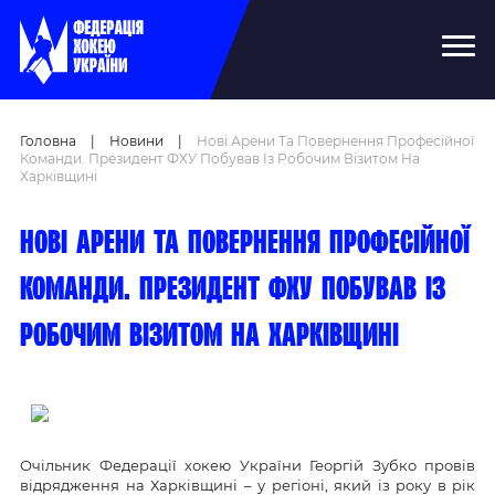
Головна
|
Новини
|
Нові Арени Та Повернення Професійної
Команди. Президент ФХУ Побував Із Робочим Візитом На
Харківщині
Нові арени та повернення професійної
команди. Президент ФХУ побував із
робочим візитом на Харківщині
Очільник Федерації хокею України Георгій Зубко провів
відрядження на Харківщині – у регіоні, який із року в рік