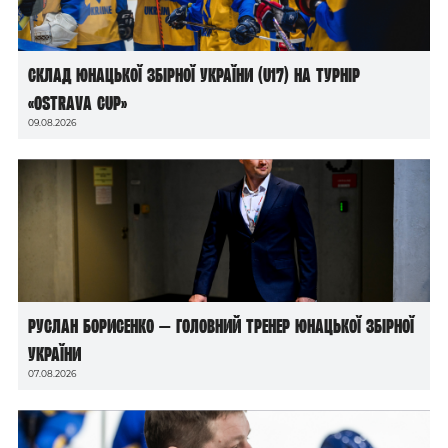
Склад юнацької збірної України (U17) на турнір
«Ostrava Cup»
09.08.2026
Руслан Борисенко — головний тренер юнацької збірної
України
07.08.2026