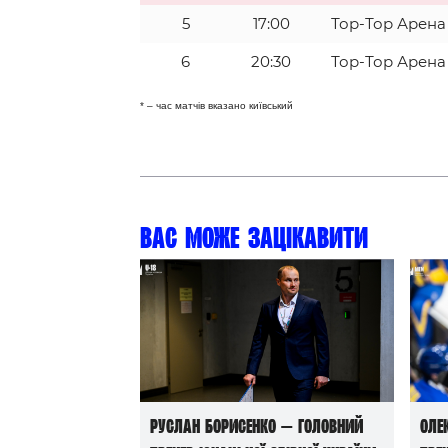
5
17:00
Тор-Тор Арена
6
20:30
Тор-Тор Арена
* – час матчів вказано київський
Вас може зацікавити
Руслан Борисенко — головний
Оле