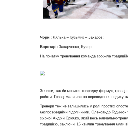
Контакт
Чорні:
Лялька – Кузьмик – Захаров;
Воротарі:
Захарченко, Кучер.
На початку тренування команда зробила традиційн
Знявши, так би мовити, «парадну форму», гравці п
роботи. Гравці мали час на переведення подиху в
Тренери теж не залишились у ролі простих спостер
безпосередніми підопічними. Олександр Годинюк т
збірної Андрій Срюбко, який весь навчально-трен
традицією, заключні 15 хвилин тренування були в