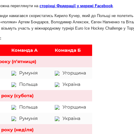
можна переглянути на
сторінці Федерації у мережі Facebook
.
анди намагався скористатись Кирило Кучер, який до Польщі не полетить 
с «поляки» Артем Бондарєв, Володимир Алексюк, Євген Напненко та Віта
 візьмуть участь у міжнародному турнірі Euro Ice Hockey Challenge у Тору
:
Команда А
Команда Б
року (п’ятниця)
Румунія
Угорщина
Польща
Україна
 року (субота)
Польща
Угорщина
Румунія
Україна
 року (неділя)