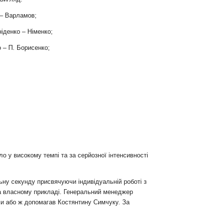
 – Варламов;
іденко – Німенко;
 – П. Борисенко;
о у високому темпі та за серйозної інтенсивності
льну секунду присвячуючи індивідуальній роботі з
на власному прикладі. Генеральний менеджер
ми або ж допомагав Костянтину Симчуку. За