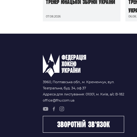
тренер юнацької збірної України
тре
Укр
07.08.2026
06.08
3960, Полтавська обл., м. Кременчук, вул.
Театральна, буд. 34, оф.37
Адреса для листування: 01001, м. Київ, а/с В-182
office@fhu.com.ua
зворотній зв’язок