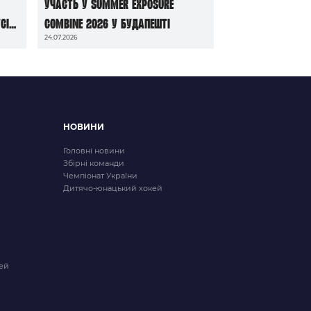
участь у Summer Exposure
сі
Combine 2026 у Будапешті
24.07.2026
НОВИНИ
Головні новини
Збірні команди
Чемпіонат України
Дитячо-юнацький хокей
ей