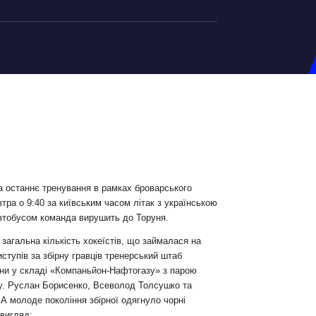
на U-20
д Збірної
ерський Штаб
ндар Матчів
на (ж)
а останнє тренування в рамках броварського
тра о 9:40 за київським часом літак з українською
д Збірної
автобусом команда вирушить до Торуня.
ерський Штаб
загальна кількість хокеїстів, що займалася на
ндар Матчів
ступів за збірну гравців тренерський штаб
аїни у складі «Компаньйон-Нафтогазу» з парою
у. Руслан Борисенко, Всеволод Толсушко та
 А молоде покоління збірної одягнуло чорні
 вигляд: