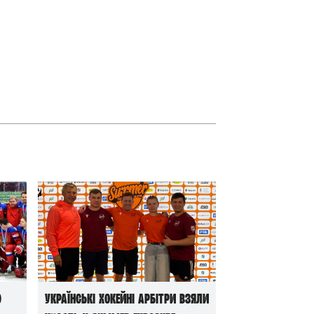
ю
Українські хокейні арбітри взяли