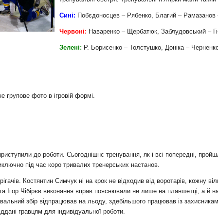
и
Сині:
Побєдоносцев – Рябенко, Благий – Рамазанов
Червоні:
Наваренко – Щербатюк, Заблудовський – Гн
Зелені:
Р. Борисенко – Толстушко, Доніка – Черненко
е групове фото в ігровій формі.
риступили до роботи. Сьогоднішнє тренування, як і всі попередні, пройшл
иключно під час коро тривалих тренерських настанов.
ігачів. Костянтин Симчук ні на крок не відходив від воротарів, кожну ві
а Ігор Чібірєв виконання вправ пояснювали не лише на планшетці, а й 
увальний збір відпрацював на льоду, здебільшого працював із захисника
іддані гравцям для індивідуальної роботи.