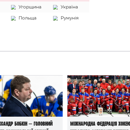
Угорщина
Україна
Польща
Румунія
ксандр Бобкін — головний
Міжнародна федерація хоке