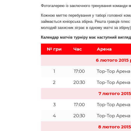
Фотогалерею із заключного тренування команди 
Кожною миттю перебування у таборі головної ком
займається юніорська збірна. Решта гравців плю
молодий захисник зіграє в одному матчі за збірну)
Календар матчів турніру має наступний вигляд
№ гри
Час
Арена
6 лютого 2015 
1
17:00
Тор-Тор Арена
2
20:30
Тор-Тор Арена
7 лютого 2015
3
17:00
Тор-Тор Арена
4
20:30
Тор-Тор Арена
8 лютого 2015