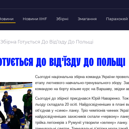
Новини
Новини IIHF
Збірні
Змагання
Парахокей
Україна
Украї
дерації
Збірна Готується До Від’їзду До Польщі
Склад Збірної
Скла
нт Федерації
Тренерський Штаб
Трен
й президент
отується до від’їзду до Польщі
Календар Матчів
Кале
езиденти Федерації
дерації
Україна U-18
Украї
Сьогодні національна збірна команда України провел
іли
етапу лютневого навчально-тренувального збору. Зав
Склад Збірної
Скла
командою на борту візьме курс на Варшаву, звідки 
Тренерський Штаб
Трен
 Діяльність
Сьогодні до збірної приєднався Юрій Наваренко. Тож 
Календар Матчів
Кале
нтні документи
льоду складала 20 осіб. Найдосвідченіших в плані ви
 Ради Федерації
об’єднав у «синю» ланку. Тріо чемпіонів чинних Укр
найдосвідченіших захисників склали «червону» ланк
в експерименті
трійка легіонерів з Румунії утворили «зелену» ланку.
тренувальні светри. Тренувальні п’ятірки мали такий