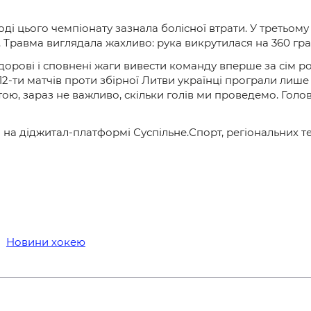
ході цього чемпіонату зазнала болісної втрати. У третьом
 Травма виглядала жахливо: рука викрутилася на 360 гра
і здорові і сповнені жаги вивести команду вперше за сім р
 12-ти матчів проти збірної Литви українці програли лиш
тою, зараз не важливо, скільки голів ми проведемо. Голо
и на діджитал-платформі Суспільне.Спорт, регіональних т
Новини хокею