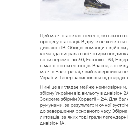
Цей матч стане квінтесенцією всього с
процесу стагнації. В друге не хочеться 
дивізіоні 1В. Обидві команди підійшли 
команда виграла свої чотири поєдинки
вони перемогли 3:0, Естонію – 6:1, Нід
в матчі проти естонців. Власне, з огл
матч в Електренаї, який завершився п
України. Тепер залишилося підтвердити
Нині це виглядає майже неймовірним, а
збірну України від вильоту в дивізіон 2
Зокрема збірній Хорватії – 2:4. Для ба
румунами, за результатом очної зустріч
до завершення основного часу. Збірна У
литовців, за яких тоді грали легендар
дивізіон 1А.