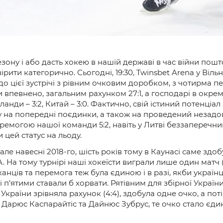
езону і або дасть хокею в нашій державі в час війни пош
вірити категорично. Сьогодні, 19:30, Twinsbet Arena у Віль
до цієї зустрічі з рівним очковим доробком, з чотирма п
 впевнено, загальним рахунком 27:1, а господарі в окре
ерланди – 3:2, Китай – 3:0. Фактично, свій істиний потенц
яду на попередні поєдинки, а також на проведений незадо
еремогою нашої команди 5:2, навіть у Литві беззаперечн
 цей статус на льоду.
ле навесні 2018-го, шість років тому в Каунасі саме здоб
А. На тому турнірі наші хокеїсти виграли лише один матч (3
лканців та перемога теж була єдиною і в разі, якби украї
і п’ятими ставали б хорвати. Рятівним для збірної Україн
країни зрівняла рахунок (4:4), здобула одне очко, а пот
ні Дарюс Каспарайтіс та Дайнюс Зубрус, те очко стало єди