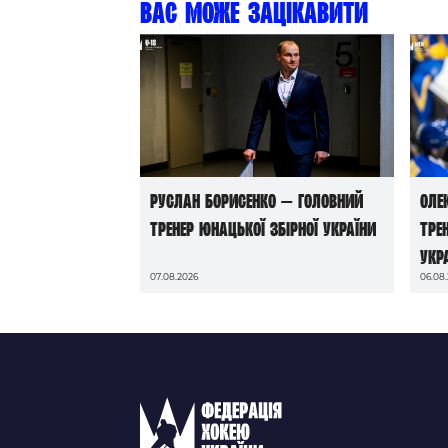
Вас може зацікавити
Руслан Борисенко — головний
Оле
тренер юнацької збірної України
тре
Укр
07.08.2026
06.08