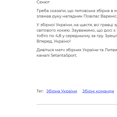
Сенют
Треба сказати, що литовська збірна в 
зламав руку нападник Повілас Вареніс.
У збірної України, на щастя, всі гравц
світового хокею. Зауважимо, що досі з
тобто по 4,8 у середньому за гру. Зреш
Вперед, Україно!
Дивіться матч збірних України та Литв
каналі SetantaSport.
Тег:
Збірна України
Збірні команди