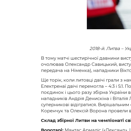
2018-й. Литва – Ук
В тому матчі шестирічної давнини вист
очолював Олександр Савицький, виступа
передача на Німенка), нападники Віктор
Ще торік, коли литовці двічі грали з на
Електренаї двічі перемогла – 4:3 і 5:1.
поєдинок і цього разу збірна України в
нападників Андрія Денискіна і Віталія
суперникові відігратися. Вирішальним с
Коренчук та Олексій Ворона провели в
Склад збірної Литви на чемпіонаті св
Воротарі:
Мантас Армаліс («Лександ», Ш