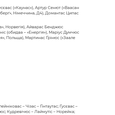
сєвас («Каунас»), Артур Сенют («Ваасан
сберґ», Німеччина, Д4), Домантас Ципас
та», Норвегія), Айварас Бенджюс
ніс (обидва – «Енергія»), Маріус Думчюс
ія», Польща), Мартинас Ґрінюс («Заале
йніковас – Чізас – Ґінтаутас; Ґусєвас –
юс; Кудревічюс – Лаймутіс – Норейка;