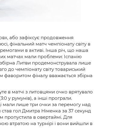
товх, або зафіксує продовження
нюсі, фінальний матч чемпіонату світу в
еремогами в активі. Інша річ, що наша
мих матчах мали проблеми: Іспанію
іал збірна Литви продемонструвала лише
вго до чемпіонату світу товариський
им фаворитом фіналу вважається збірна
уте в матчі з литовцями очко врятувало
:0 у румунів), а інші програли.
нці мали лише три очки за перемогу над
и став гол Дмитра Німенка за 37 секунд
ім пропустила в овертаймі. Для
ною втратою на турнірі і вони вийшли в