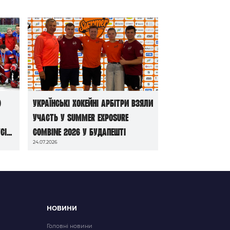
ю
Українські хокейні арбітри взяли
участь у Summer Exposure
сі
Combine 2026 у Будапешті
24.07.2026
НОВИНИ
Головні новини