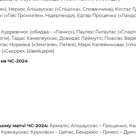
»), Неріюс Алішаускас («Спішска», Словаччина), Костас Ґу
кі («Ґійс Ґронінґен», Нідерланди), Едґар Проценко («Ланд
 Кудревічюс (обидва – «Панкс»), Паулюс Ґінтаутас («Спар
вегія), Тадас Камеляускас, Довидас Лаймутіс, Повілас Варе
тас Норейка («Земґале», Латвія), Марк Калейніковас («Ун
с («Сьєрре», Швейцарія)
 на ЧС-2024
ьому матчі ЧС-2024:
Армаліс; Алішаускас – Проценко, Кале
 Кракаускас; Круковскі – Ципас, Бенджюс – Ґрінюс – Думч