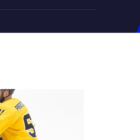
на U-20
д Збірної
ерський Штаб
ндар Матчів
на (ж)
д Збірної
ерський Штаб
ндар Матчів