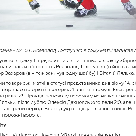
раїна – 5:4 ОТ. Всеволод Толстушко в тому матчі записав 
упало відразу 11 представників нинішнього складу збірної
ли тільки оборонець Всеволод Толстушко (в його активі 
 Захаров (він теж закинув одну шайбу) і Віталій Лялька.
ми товариські матчі в статусі представника дивізіону 1А, 
 Повторилася історія й цьогоріч. 21 квітня в тому ж Елект
играла 5:2. Правда, легкою ту перемогу не назвеш: наші 
 Ляльки, після дублю Олексія Дахновського вели 2:0, але
тав третій період. Вперед українців у більшості вивів Ві
 порожні ворота.
іту
веція), Фаустас Науседа («Гоокі Каяні», Фінляндія)