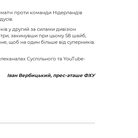
у матчі проти команди Нідерландів
дусів.
оків у другий за силами дивізіон
е три, закинувши при цьому 58 шайб,
вне, щоб на один більше від суперників.
елеканалах Суспільного та YouTube-
Іван Вербицький, прес-аташе ФХУ