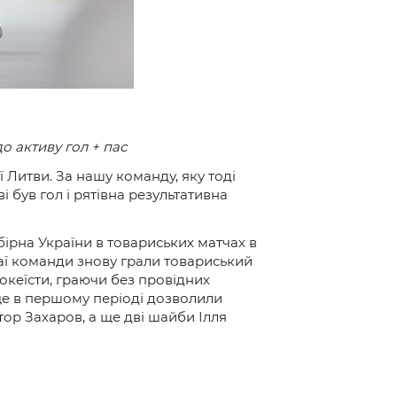
до активу гол + пас
 Литви. За нашу команду, яку тоді
був гол і рятівна результативна
збірна України в товариських матчах в
ренаї команди знову грали товариський
хокеїсти, граючи без провідних
 ще в першому періоді дозволили
ктор Захаров, а ще дві шайби Ілля