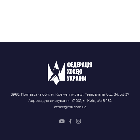
3960, Полтавська обл., м. Кременчук, вул. Театральна, буд. 34, оф.37
Адреса для листування: 01001, м. Київ, а/с В-182
office@fhu.com.ua