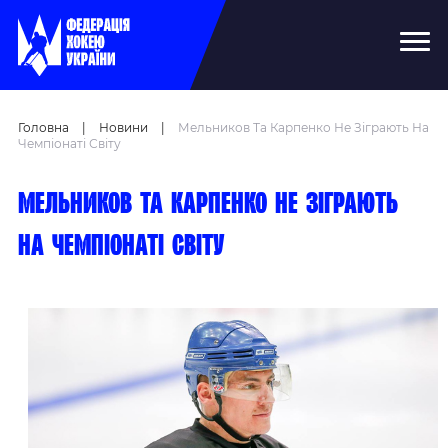
Головна
|
Новини
|
Мельников Та Карпенко Не Зіграють На
Чемпіонаті Світу
Мельников та Карпенко не зіграють
на чемпіонаті світу