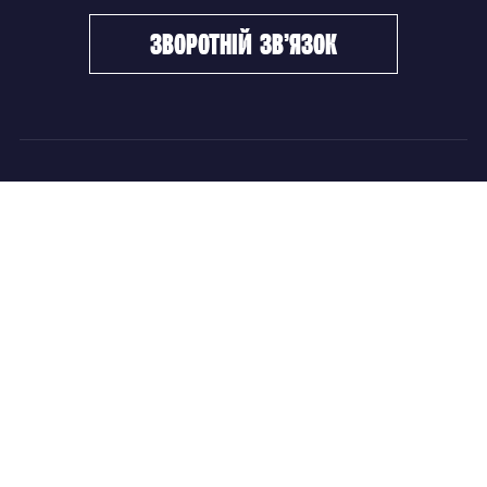
зворотній зв’язок
ФХУ
НОВИНИ
Керівництво
Головні новини
Підрозділи
Збірні команди
Документи
Чемпіонат України
Контакти
Дитячо-юнацький хокей
НОВИНИ
Головні новини
Збірні команди
Чемпіонат України
Дитячо-юнацький хокей
Новини ФХУ
Новини IIHF