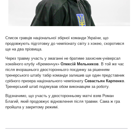
Список гравців національної збірної команди України, що
продовжують підготовку до чемпіонату світу з хокею, скоротився
ще на два прізвища.
Через травму участь у змаганні не братиме захисник-універсал
хокейного клубу «Кременчук»
Олексій Мельников
. В той же час
після вчорашнього двостороннього поєдинку за рішенням
тренерського штабу табір команди залишив ще один представник
срібного призера національного чемпіонату
Севастьян Карпенко
.
Тренерський штаб подякував обом виконавцям за роботу.
Відзначимо, що участь у двосторонньому матчі взяв Роман
Благий, який продовжує відновлення після травми. Сама ж гра
пройшла у закритому режимі.