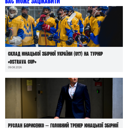
Вас може зацікавити
Склад юнацької збірної України (U17) на турнір
«Ostrava Cup»
09.08.2026
Руслан Борисенко — головний тренер юнацької збірної