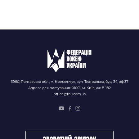
3960, Полтавська обл., м. Кременчук, вул. Театральна, буд. 34, оф.37
Адреса для листування: 01001, м. Київ, а/с В-182
office@fhu.com.ua