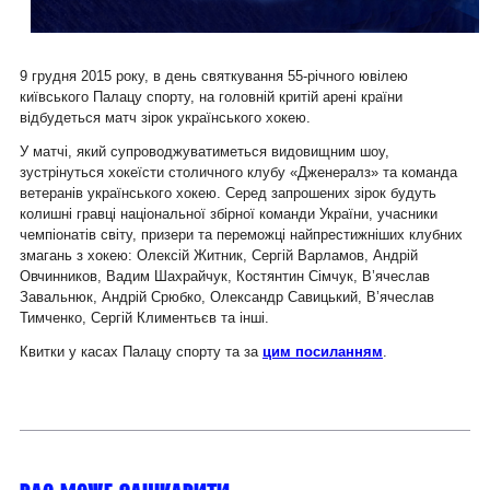
9 грудня 2015 року, в день святкування 55-річного ювілею
київського Палацу спорту, на головній критій арені країни
відбудеться матч зірок українського хокею.
У матчі, який супроводжуватиметься видовищним шоу,
зустрінуться хокеїсти столичного клубу «Дженералз» та команда
ветеранів українського хокею. Серед запрошених зірок будуть
колишні гравці національної збірної команди України, учасники
чемпіонатів світу, призери та переможці найпрестижніших клубних
змагань з хокею: Олексій Житник, Сергій Варламов, Андрій
Овчинников, Вадим Шахрайчук, Костянтин Сімчук, В’ячеслав
Завальнюк, Андрій Срюбко, Олександр Савицький, В’ячеслав
Тимченко, Сергій Климентьєв та інші.
Квитки у касах Палацу спорту та за
цим посиланням
.