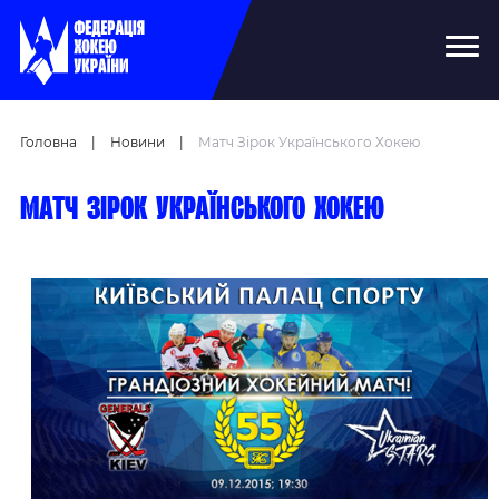
Головна
|
Новини
|
Матч Зірок Українського Хокею
Матч зірок українського хокею