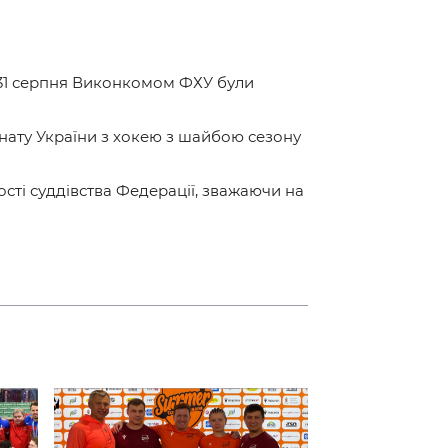
і 31 серпня Виконкомом ФХУ були
нату України з хокею з шайбою сезону
ості суддівства Федерації, зважаючи на