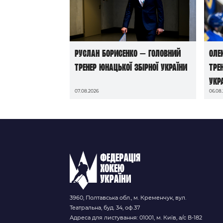
Руслан Борисенко — головний
Оле
тренер юнацької збірної України
тре
Укр
07.08.2026
06.08
3960, Полтавська обл., м. Кременчук, вул.
Театральна, буд. 34, оф.37
Адреса для листування: 01001, м. Київ, а/с В-182