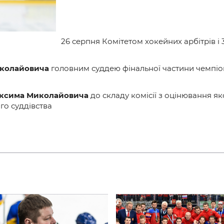
и
26 серпня Комітетом хокейних арбітрів 
колайовича
головним суддею фінальної частини чемпіо
ксима Миколайовича
до складу комісії з оцінювання як
го суддівства