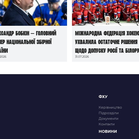
ксандр Бобкін — головний
Міжнародна федерація хоке
нер національної збірної
ухвалила остаточне рішення
аїни
щодо допуску росії та білору
.2026
31.07.2026
до чемпіонатів світу сезону
2026/27
ФХУ
Керівництво
Підрозділи
Документи
Контакти
НОВИНИ