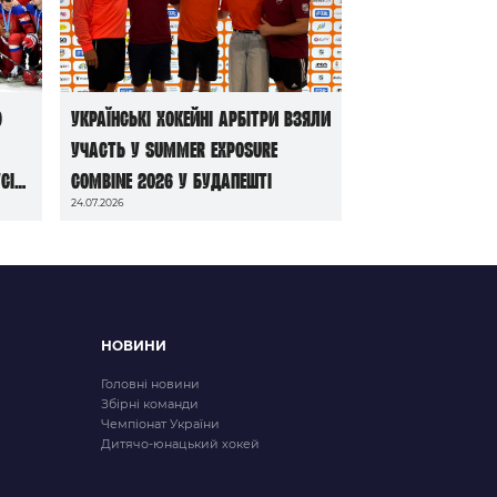
ю
Українські хокейні арбітри взяли
участь у Summer Exposure
сі
Combine 2026 у Будапешті
24.07.2026
НОВИНИ
Головні новини
Збірні команди
Чемпіонат України
Дитячо-юнацький хокей