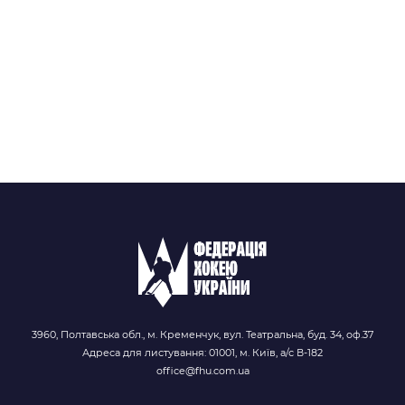
3960, Полтавська обл., м. Кременчук, вул. Театральна, буд. 34, оф.37
Адреса для листування: 01001, м. Київ, а/с В-182
office@fhu.com.ua