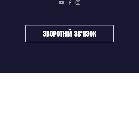
зворотній зв’язок
ФХУ
НОВИНИ
Керівництво
Головні новини
Підрозділи
Збірні команди
Документи
Чемпіонат України
Контакти
Дитячо-юнацький хокей
НОВИНИ
Головні новини
Збірні команди
Чемпіонат України
Дитячо-юнацький хокей