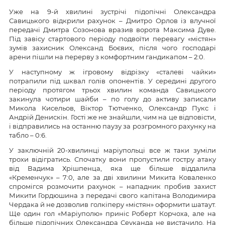
Уже на 9-й хвилині зустрічі підопічні Олександра
Савицького відкрили рахунок – Дмитро Орлов із влучної
передачі Дмитра Созонова вразив ворота Максима Дуве.
Під завісу стартового періоду подвоїти перевагу «містян»
зумів захисник Олександ Боєвих, після чого господарі
арени пішли на перерву з комфортним гандикапом – 2:0.
У наступному ж ігровому відрізку «сталеві чайки»
потрапили під шквал голів опонентів. У середині другого
періоду протягом трьох хвилин команда Савицького
закинула чотири шайби – по голу до активу записали
Микола Кисельов, Віктор Тютченко, Олександр Пукс і
Андрій Денискін. Гості же не знайшли, чим на це відповісти,
і відправились на останню паузу за розгромного рахунку на
табло – 0:6.
У заключній 20-хвилинці маріупольці все ж таки зуміли
трохи відігратись. Спочатку вони пропустили гостру атаку
від Вадима Хрішпенца, яка ще більше віддалила
«Кременчук» – 7:0, але за дві хвилини Микита Коваленко
спромігся розмочити рахунок – нападник пробив захист
Микити Гордюшина з передачі свого капітана Володимира
Чердака й не дозволив голкіперу «містян» оформити шатаут.
Ще один гол «Маріуполю» приніс Роберт Корчоха, але на
більше підопічних Олександра Сеуканда не вистачило. На