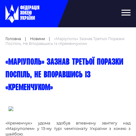
Головна
|
Новини
|
«Маріуполь» Зазнав Третьої Поразки
Поспіль, Не Впоравшись Із «Кременчуком»
«Маріуполь» зазнав третьої поразки
поспіль, не впоравшись із
«Кременчуком»
«Кременчук» удома здобув впевнену звитягу над
«Маріуполем» у 13-му турі чемпіонату України з хокею з
шайбою.