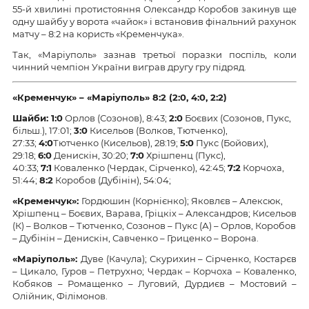
55-й хвилині протистояння Олександр Коробов закинув ще
одну шайбу у ворота «чайок» і встановив фінальний рахунок
матчу – 8:2 на користь «Кременчука».
Так, «Маріуполь» зазнав третьої поразки поспіль, коли
чинний чемпіон України виграв другу гру підряд.
«Кременчук» – «Маріуполь» 8:2 (2:0, 4:0, 2:2)
Шайби: 1:0
Орлов (Созонов), 8:43;
2:0
Боєвих (Созонов, Пукс,
більш.), 17:01;
3:0
Кисельов (Волков, Тютченко),
27:33;
4:0
Тютченко (Кисельов), 28:19;
5:0
Пукс (Бойових),
29:18;
6:0
Денискін, 30:20;
7:0
Хрішпенц (Пукс),
40:33;
7:1
Коваленко (Чердак, Сірченко), 42:45;
7:2
Корчоха,
51:44;
8:2
Коробов (Дубінін), 54:04;
«
Кременчук
»
:
Гордюшин (Корнієнко); Яковлєв – Алексюк,
Хрішпенц – Боєвих, Варава, Гріцкіх – Александров; Кисельов
(К) – Волков – Тютченко, Созонов – Пукс (А) – Орлов, Коробов
– Дубінін – Денискін, Савченко – Гриценко – Ворона.
«
Маріуполь
»
:
Дуве (Качула); Скурихин – Сірченко, Костарєв
– Цикало, Гуров – Петрухно; Чердак – Корчоха – Коваленко,
Кобяков – Ромащенко – Луговий, Дурдиєв – Мостовий –
Олійник, Філімонов.