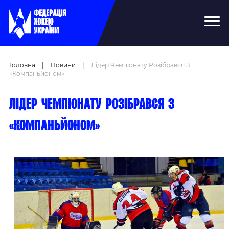
Головна
|
Новини
|
Лідер Чемпіонату Розібрався З
«Компаньйоном»
Лідер чемпіонату розібрався з
«Компаньйоном»