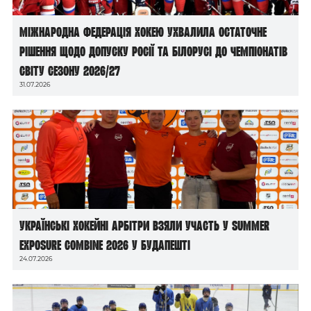
Міжнародна федерація хокею ухвалила остаточне
рішення щодо допуску росії та білорусі до чемпіонатів
світу сезону 2026/27
31.07.2026
Українські хокейні арбітри взяли участь у Summer
Exposure Combine 2026 у Будапешті
24.07.2026