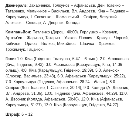
Дженералз:
Захарченко. Толкунов – Афанасьєв, Ден. Ісаєнко –
Татаренко, Мельников – Васильєв, Вл. Андрєєв. Кіча – Гніденко –
Караульщук, І. Савченко – Шаманський – Секірко, Безуглий –
Алексюк – Слюсар, А. Дворник, Коляда.
Компаньйон:
Петленко (Дорош, 40:00). Горлушко – Козачук,
Артем’єв – Жариков, Татарин – Узаков. Янович – Крикун – Чорний,
Кобизєв – Орлов – Волков, Михайлов – Швачка – Храмков,
Трохимчук, Гацанюк.
Голи:
1:0. Кіча (Гніденко, Толкунов, 6:47 – більш.), 2:0. Афанасьєв
(Кіча, Гніденко, 9:43), 3:0. Афанасьєв (Караульщук, Кіча, 14:36 –
більш.), 4:0. Кіча (Караульщук, Гніденко, 19:39), 5:0. Алексюк
(Слюсар, Васильєв, 23:43), 6:0. Афанасьєв (Караульщук, 25:22),
7:0. Караульщук (Гніденко, Афанасьєв, 28:24 – більш.), 8:0.
Секірко (Ден. Ісаєнко, І. Савченко, 30:14), 9:0. Коляда (А. Дворник,
Вл. Андрєєв, 31:36), 10:0. Гніденко (Кіча, Афанасьєв, 44:29), 11:0.
А. Дворник (Коляда, Афанасьєв, 50:46), 12:0. Кіча (Афанасьєв,
Караульщук, 51:27), 13:0. Кіча (Караульщук, Гніденко, 54:27)
Штраф:
6 – 12