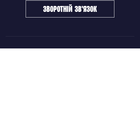
зворотній зв’язок
ФХУ
НОВИНИ
Керівництво
Головні новини
Підрозділи
Збірні команди
Документи
Чемпіонат України
Контакти
Дитячо-юнацький хокей
НОВИНИ
Головні новини
Збірні команди
Чемпіонат України
Дитячо-юнацький хокей
Новини ФХУ
Новини IIHF