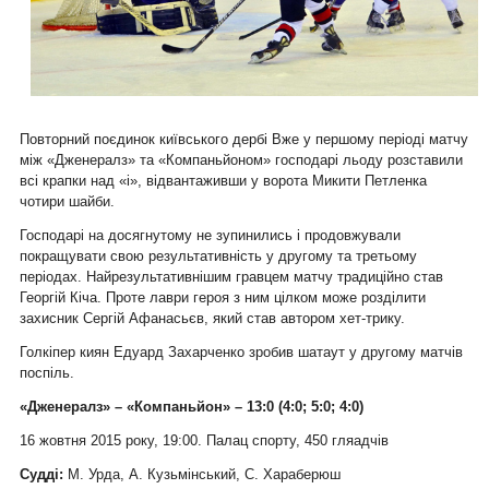
Повторний поєдинок київського дербі Вже у першому періоді матчу
між «Дженералз» та «Компаньйоном» господарі льоду розставили
всі крапки над «і», відвантаживши у ворота Микити Петленка
чотири шайби.
Господарі на досягнутому не зупинились і продовжували
покращувати свою результативність у другому та третьому
періодах. Найрезультативнішим гравцем матчу традиційно став
Георгій Кіча. Проте лаври героя з ним цілком може розділити
захисник Сергій Афанасьєв, який став автором хет-трику.
Голкіпер киян Едуард Захарченко зробив шатаут у другому матчів
поспіль.
«Дженералз» – «Компаньйон» – 13:0 (4:0; 5:0; 4:0)
16 жовтня 2015 року, 19:00. Палац спорту, 450 гляадчів
Судді:
М. Урда, А. Кузьмінський, С. Хараберюш