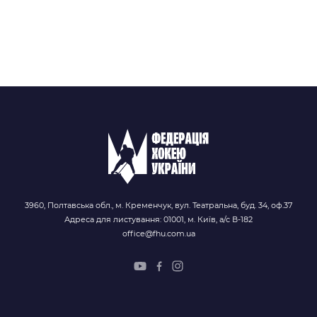
3960, Полтавська обл., м. Кременчук, вул. Театральна, буд. 34, оф.37
Адреса для листування: 01001, м. Київ, а/с В-182
office@fhu.com.ua