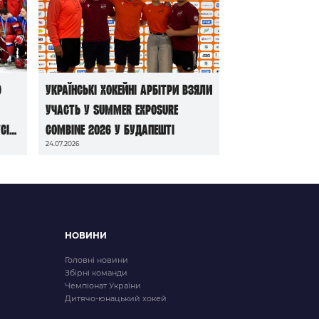
ю
Українські хокейні арбітри взяли
участь у Summer Exposure
сі
Combine 2026 у Будапешті
24.07.2026
НОВИНИ
Головні новини
Збірні команди
Чемпіонат України
Дитячо-юнацький хокей