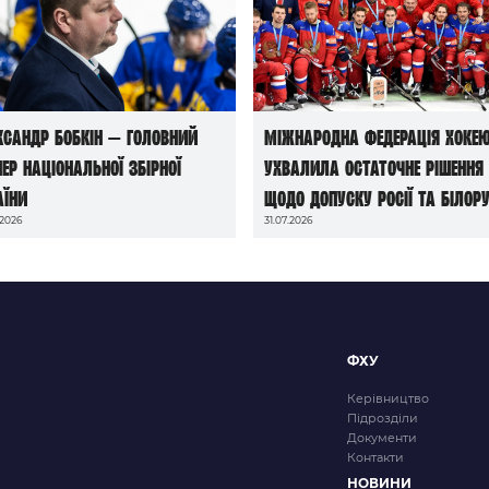
ксандр Бобкін — головний
Міжнародна федерація хоке
нер національної збірної
ухвалила остаточне рішення
аїни
щодо допуску росії та білору
.2026
31.07.2026
до чемпіонатів світу сезону
2026/27
ФХУ
Керівництво
Підрозділи
Документи
Контакти
НОВИНИ