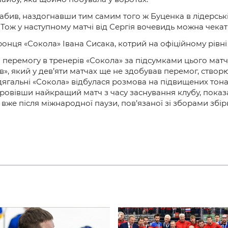
забив, наздогнавши тим самим того ж Буценка в лідерськ
к. Тож у наступному матчі від Сергія вочевидь можна чека
онця «Сокола» Івана Сисака, котрий на офіційному рівні
 перемогу в тренерів «Сокола» за підсумками цього ма
їв», який у дев’яти матчах ще не здобував перемог, ств
дягальні «Сокола» відбулася розмова на підвищених тона
провівши найкращий матч з часу заснування клубу, показ
 вже після міжнародної паузи, пов’язаної зі зборами збір