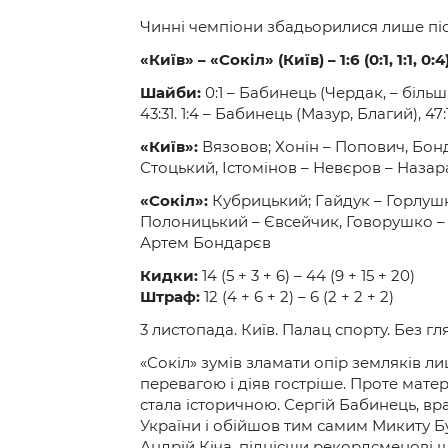
Чинні чемпіони збадьорилися лише піс
«Київ» – «Сокіл» (Київ) – 1:6 (0:1, 1:1, 0:4
Шайби:
0:1 – Бабинець (Чердак, – більш.),
43:31. 1:4 – Бабинець (Мазур, Благий), 47:
«Київ»:
Вязовов; Хонін – Попович, Бон
Стоцький, Істомінов – Невєров – Назар
«Сокіл»:
Кубрицький; Гайдук – Горлушко
Полоницький – Євсейчик, Говорушко – К
Артем Бондарєв
Кидки:
14 (5 + 3 + 6) – 44 (9 + 15 + 20)
Штраф:
12 (4 + 6 + 2) – 6 (2 + 2 + 2)
3 листопада. Київ. Палац спорту. Без гл
«Сокіл» зумів зламати опір земляків л
перевагою і діяв гостріше. Проте матер
стала історичною. Сергій Бабинець, вр
України і обійшов тим самим Микиту Б
Андрій Кіча, піднісши рекордсменові ш