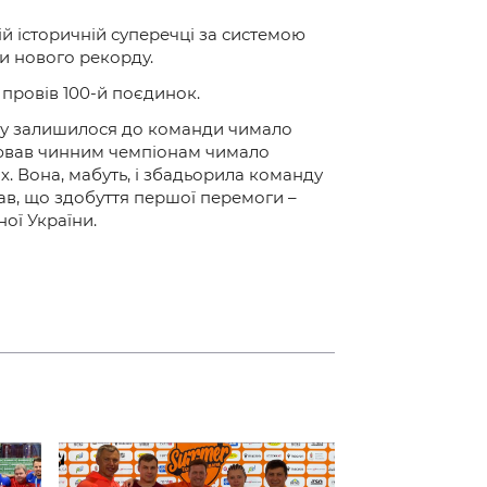
ій історичній суперечці за системою
ти нового рекорду.
 провів 100-й поєдинок.
тчу залишилося до команди чимало
орював чинним чемпіонам чимало
х. Вона, мабуть, і збадьорила команду
ав, що здобуття першої перемоги –
ної України.