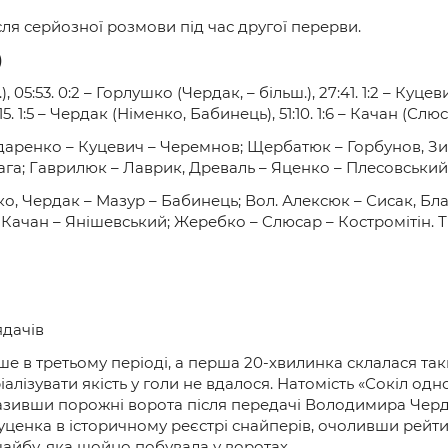
ля серйозної розмови під час другої перерви.
)
 05:53. 0:2 – Горлушко (Чердак, – більш.), 27:41. 1:2 – Куцеви
15. 1:5 – Чердак (Німенко, Бабинець), 51:10. 1:6 – Качан (Слюс
даренко – Куцевич – Черемнов; Щербатюк – Горбунов, Зик
ага; Гаврилюк – Лаврик, Древаль – Яценко – Плесовськи
, Чердак – Мазур – Бабинець; Вол. Алексюк – Сисак, Бла
ачан – Янішевський; Жеребко – Cлюсар – Костромітін. Тр
ядачів
ише в третьому періоді, а перша 20-хвилинка склалася так
іалізувати якість у голи не вдалося. Натомість «Сокіл од
азивши порожні ворота після передачі Володимира Чердак
уценка в історичному реєстрі снайперів, очоливши рейти
айбу, яка щойно побувала у воротах.