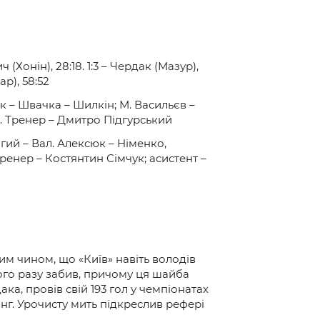
ч (Хонін), 28:18. 1:3 – Чердак (Мазур),
ар), 58:52
 – Швачка – Шилкін; М. Васильєв –
й. Тренер – Дмитро Підгурський
гий – Вал. Алексюк – Німенко,
енер – Костянтин Сімчук; асистент –
им чином, що «Київ» навіть володів
ного разу забив, причому ця шайба
а, провів свій 193 гол у чемпіонатах
нг. Урочисту мить підкреслив рефері