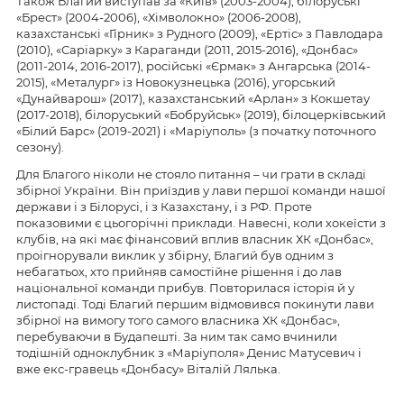
Також Благий виступав за «Київ» (2003-2004), білоруські
«Брест» (2004-2006), «Хімволокно» (2006-2008),
казахстанські «Гірник» з Рудного (2009), «Ертіс» з Павлодара
(2010), «Саріарку» з Караганди (2011, 2015-2016), «Донбас»
(2011-2014, 2016-2017), російські «Єрмак» з Ангарська (2014-
2015), «Металург» із Новокузнецька (2016), угорський
«Дунайварош» (2017), казахстанський «Арлан» з Кокшетау
(2017-2018), білоруський «Бобруйськ» (2019), білоцерківський
«Білий Барс» (2019-2021) і «Маріуполь» (з початку поточного
сезону).
Для Благого ніколи не стояло питання – чи грати в складі
збірної України. Він приїздив у лави першої команди нашої
держави і з Білорусі, і з Казахстану, і з РФ. Проте
показовими є цьогорічні приклади. Навесні, коли хокеїсти з
клубів, на які має фінансовий вплив власник ХК «Донбас»,
проігнорували виклик у збірну, Благий був одним з
небагатьох, хто прийняв самостійне рішення і до лав
національної команди прибув. Повторилася історія й у
листопаді. Тоді Благий першим відмовився покинути лави
збірної на вимогу того самого власника ХК «Донбас»,
перебуваючи в Будапешті. За ним так само вчинили
тодішній одноклубник з «Маріуполя» Денис Матусевич і
вже екс-гравець «Донбасу» Віталій Лялька.