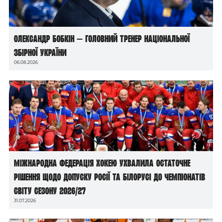
Олександр Бобкін — головний тренер національної
збірної України
06.08.2026
Міжнародна федерація хокею ухвалила остаточне
рішення щодо допуску росії та білорусі до чемпіонатів
світу сезону 2026/27
31.07.2026