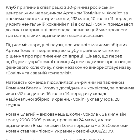
Клуб припинив співпрацю з 30-річним російським
центральним нападником Артемом Томіліним. Хокеїст, за
плечима якого чотири сезони, 132 матчі, 10 голів і 11 передач
у Континентальній хокейній лізі в складі «Сочі», приєднався
до киян наприкінці листопада, встиг за цей час провести
три матчі, в яких відзначився двома асистами.
Під час міжнародної паузи, пов’язаної з матчами збірних
Артем Томілін і керівництво клубу прийняли спільне
рішення про припинення співпраці. Цікаво, що перед
від’їздом з української столиці Артем відхилив пропозицію
фейкового колективу, який незаконно використовує назву
«Сокіл» у так званій «суперлізі».
Натомість команда підсилилася 34-річним нападником
Романом Благим. Угоду з досвідченим хокеїстом, за плечима
якого 52 поєдинки, 16 голів і 14 передач у складі
національної збірної України, «Сокіл» уклав учора, 20
грудня.
Роман Благий – вихованець школи «Сокола». За киян він
грав у 2008-2009 роках, провівши 24 матчі, у яких
відзначився 8-ма голами і 13-ма передачами. З «Соколом»
Роман став чемпіоном України у сезоні-2008/2009.