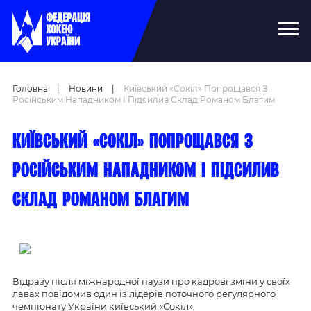
Головна
|
Новини
|
Київський «Сокіл» Попрощався З
Російським Нападником І Підсилив Склад Романом Благим
Київський «Сокіл» попрощався з
російським нападником і підсилив
склад Романом Благим
Відразу після міжнародної паузи про кадрові зміни у своїх
лавах повідомив один із лідерів поточного регулярного
чемпіонату України київський «Сокіл».