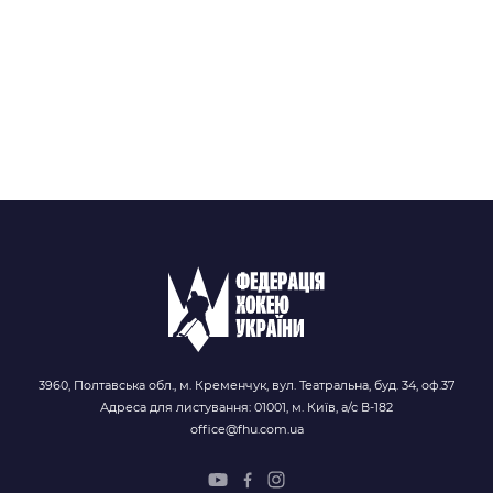
3960, Полтавська обл., м. Кременчук, вул. Театральна, буд. 34, оф.37
Адреса для листування: 01001, м. Київ, а/с В-182
office@fhu.com.ua