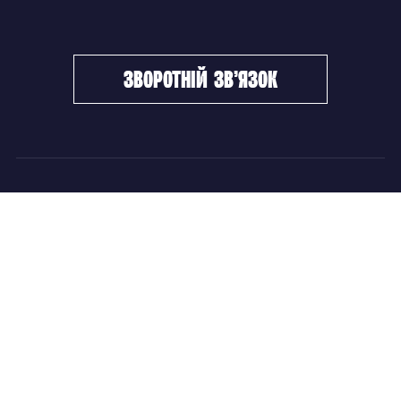
зворотній зв’язок
ФХУ
НОВИНИ
Керівництво
Головні новини
Підрозділи
Збірні команди
Документи
Чемпіонат України
Контакти
Дитячо-юнацький хокей
НОВИНИ
Головні новини
Збірні команди
Чемпіонат України
Дитячо-юнацький хокей
Новини ФХУ