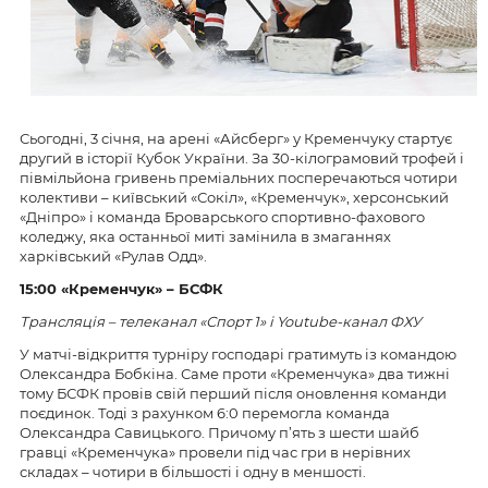
Сьогодні, 3 січня, на арені «Айсберг» у Кременчуку стартує
другий в історії Кубок України. За 30-кілограмовий трофей і
півмільйона гривень преміальних посперечаються чотири
колективи – київський «Сокіл», «Кременчук», херсонський
«Дніпро» і команда Броварського спортивно-фахового
коледжу, яка останньої миті замінила в змаганнях
харківський «Рулав Одд».
15:00 «Кременчук» – БСФК
Трансляція – телеканал «Спорт 1» і Youtubе-канал ФХУ
У матчі-відкриття турніру господарі гратимуть із командою
Олександра Бобкіна. Саме проти «Кременчука» два тижні
тому БСФК провів свій перший після оновлення команди
поєдинок. Тоді з рахунком 6:0 перемогла команда
Олександра Савицького. Причому п’ять з шести шайб
гравці «Кременчука» провели під час гри в нерівних
складах – чотири в більшості і одну в меншості.