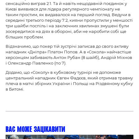
сенсаційно виграв 2:1. Та й навіть нещодавній поєдинок у
Києві виявився для лідера регулярного чемпіонату не
таким простим, як видавалося на перший погляд. Ведучи в
середині третього періоду 7:2, кияни пропустили у меншості
три шайби поспіль і на заключних хвилинах змушені були
зосередитися на діях в обороні, аби не наробити собі ще
більших проблем.
Відзначимо, що покер тій зустрічі записав до свого активу
нападник «Дніпра» Платон Попов. А в «Сокола» найчастіше
херсонцям забивають Антон Рубан (8 шайб), Андрій Міхнов
і Олександр Павленко (по 7).
Додамо, що «Соколу» в кубковому турнірі не допоможе
центральний нападник Євген Фадєєв, який отримав травму
плеча в матчі збірних України і Польщі на Різдвяному кубку
в Битомі.
Вас може зацікавити