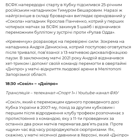
БСФК напередодні старту в Кубку підсилився 25-річним
російським нападником Тимуром Бешаровим. Наразі ж
найгрізніше в складі броварчан виглядає орендований у
«Сокола» нападник Ярослав Панченко, котрий у перших
чотирьох матчах за БСФК закинув 5 шайб і відзначився
переможним буллітом у зустрічі проти «Рулав Одда».
«Кременчук» розраховує на перевірені сили. Зокрема на
нападника Андрія Денискіна, котрий поступово оговтується
після тривалої, пов’язаної з 13-матчевою дискваліфікацією
паузи. В заключному матчі 2021 року Андрій відзначився
хет-триком і допоміг своїй команді перемогти в овертаймі
«Дніпро» у матчі-відкриття льодової арени в Мелітополі
Запорізької області.
18:30 «Сокіл» – «Дніпро»
Трансляція – телеканал «Спорт 1» і Youtubе-канал ФХУ
«Сокіл», який є переможцем єдиного проведеного досі
Кубка України в 2007-му, похід за другим кубковим і
першим після відродження клубу трофеєм розпочинає з
протистояння з командою, яку з 11-ти проведених за
останніх два роки матчів перемагав дев’ять разів. Проте
«щуки» час від часу розроджуються сюрпризами. Як,
скажімо, у матчі місячної давнини в Херсоні, який «Дніпро»