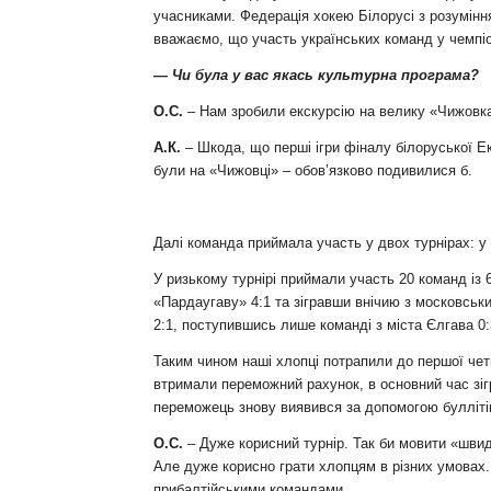
учасниками. Федерація хокею Білорусі з розуміння
вважаємо, що участь українських команд у чемпіон
— Чи була у вас якась культурна програма?
О.С.
– Нам зробили екскурсію на велику «Чижовка-
А.К.
– Шкода, що перші ігри фіналу білоруської Е
були на «Чижовці» – обов’язково подивилися б.
Далі команда приймала участь у двох турнірах: у R
У ризькому турнірі приймали участь 20 команд із 
«Пардаугаву» 4:1 та зігравши внічию з московськи
2:1, поступившись лише команді з міста Єлгава 0:
Таким чином наші хлопці потрапили до першої чет
втримали переможний рахунок, в основний час зіг
переможець знову виявився за допомогою булліті
О.С.
– Дуже корисний турнір. Так би мовити «швид
Але дуже корисно грати хлопцям в різних умовах.
прибалтійськими командами.