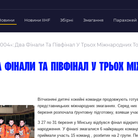
Новини
Новини IIHF
Збірні
Змагання
Парахокей
Україна
Украї
дерації
04»: Два Фінали Та Півфінал У Трьох Міжнародних То
Склад Збірної
Скла
нт Федерації
Тренерський Штаб
Трен
й президент
 фінали та півфінал у трьох м
Календар Матчів
Кале
езиденти Федерації
дерації
Україна U-18
Украї
іли
Склад Збірної
Скла
Тренерський Штаб
Трен
 Діяльність
Вітчизняні дитячі хокейні команди продовжують готу
представницьких міжнародних змаганнях. Серед них і
Календар Матчів
Кале
нтні документи
березня розпочала ґрунтовну підготовку, взявши учас
 Ради Федерації
З 27 по 31 березня у Мінську відбувся фінал відкрит
в експерименті
народження. У фіналі змагалися 6 найкращих команд
приймали участь 15 команд , розбитих на 2 групи. Пе