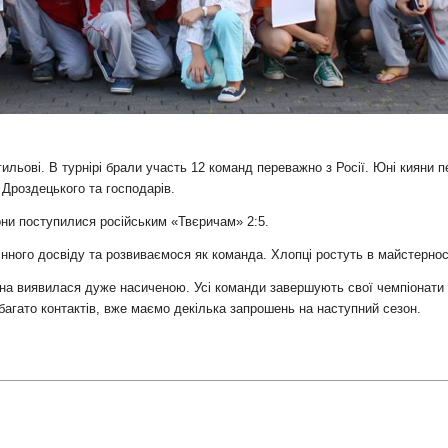
льові. В турнірі брали участь 12 команд переважно з Росії. Юні кияни 
 Дроздецького та господарів.
они поступилися російським «Твєричам» 2:5.
ного досвіду та розвиваємося як команда. Хлопці ростуть в майстернос
сна виявилася дуже насиченою. Усі команди завершують свої чемпіонати
багато контактів, вже маємо декілька запрошень на наступний сезон.