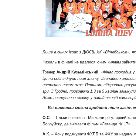
Контакт
Лише в очних іграх з ДЮСШ ХК «Вітебськом», які 
Нажаль в фіналі не вдалося юним киянам зайняти м
Тренер
Андрій Кузьмінський
: «
Фінал проходив у
Це на собі відчули наші хлопці. Звичайно хотіло
постачальником очок. Першими відкривали рахунок
гри. З Гродно, програючи 1:3 за 5 хвилин закину
Адже наступного сезону у нашій віковій категорі
— Які висновки можна зробити після закінч
О.С.
– Тільки позитивні. Ми мали регулярний кален
Бобруйску, де знімався фільм «Легенда № 17»…
А.К.
– Хочу подякувати ФХРБ та ФХУ за надану мо