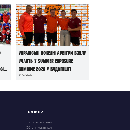
ю
Українські хокейні арбітри взяли
участь у Summer Exposure
сі
Combine 2026 у Будапешті
24.07.2026
НОВИНИ
Головні новини
Збірні команди