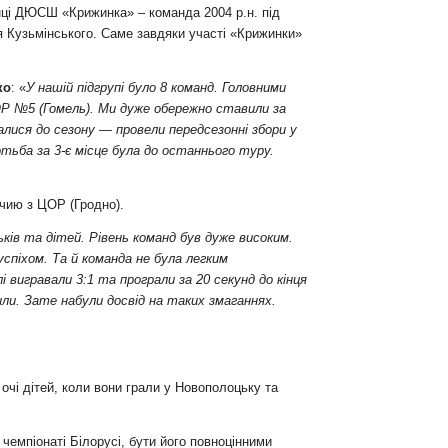
нці ДЮСШ «Крижинка» – команда 2004 р.н. під
я Кузьмінського. Саме завдяки участі «Крижинки»
ко
: «
У нашій підгрупі було 8 команд. Головними
 №5 (Гомель). Ми дуже обережно ставили за
лися до сезону — провели передсезонні збори у
ротьба за 3-є місце була до останнього туру.
ічию з ЦОР (Гродно).
ьків та дітей. Рівень команд був дуже високим.
успіхом. Та й команда не була легким
 вигравали 3:1 та програли за 20 секунд до кінця
или. Зате набули досвід на таких змаганнях.
очі дітей, коли вони грали у Новополоцьку та
емпіонаті Білорусі, бути його повноцінними