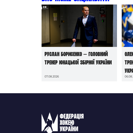
Руслан Борисенко — головний
Оле
тренер юнацької збірної України
тре
Укр
07.08.2026
06.08