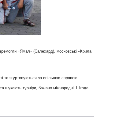
перемогли «Ямал» (Салехард), московські «Крила
ті та згуртовуються за спільною справою.
 та шукають турніри, бажано міжнародні. Шкода