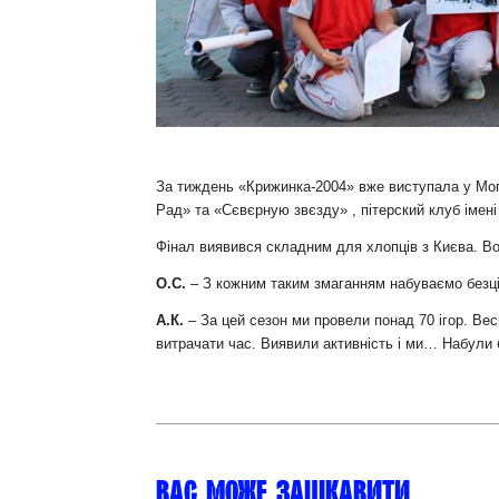
За тиждень «Крижинка-2004» вже виступала у Моги
Рад» та «Сєвєрную звєзду» , пітерский клуб імені
Фінал виявився складним для хлопців з Києва. В
О.С.
– З кожним таким змаганням набуваємо безцін
А.К.
– За цей сезон ми провели понад 70 ігор. Ве
витрачати час. Виявили активність і ми… Набули 
Вас може зацікавити