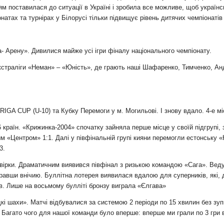
м поставилася до ситуації в Україні і зробила все можливе, щоб українс
атах та турнірах у Білорусі тільки підвищує рівень дитячих чемпіонатів
 Арену». Дивилися майже усі ігри фіналу національного чемпіонату.
кстраліги «Неман» – «Юність», де грають наші Шафаренко, Тимченко, Ан
IGA CUP (U-10) та Кубку Перемоги у м. Могильові. І знову вдало. 4-е міс
6 країн. «Крижинка-2004» спочатку зайняла перше місце у своїй підгрупі,
м «Центром» 1:1. Далі у півфінальній групі кияни перемогли естонську «
3.
вірки. Драматичним виявився півфінал з ризькою командою «Сага». Ведуч
равши внічию. Буллітна лотерея виявилася вдалою для суперників, які, д
в. Лише на восьмому булліті бронзу виграла «Єлгава»
кі шахи». Матчі відбувалися за системою 2 періоди по 15 хвилин без зуп
 Багато чого для нашої команди було вперше: вперше ми грали по 3 гри 