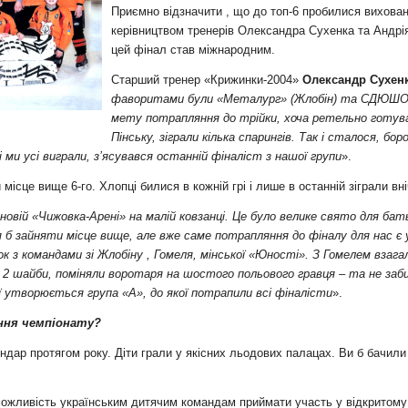
и
Приємно відзначити , що до топ-6 пробилися вихова
керівництвом тренерів Олександра Сухенка та Андрі
цей фінал став міжнародним.
Старший тренер «Крижинки-2004»
Олександр Сухен
фаворитами були «Металург» (Жлобін) та СДЮШОР
мету потрапляння до трійки, хоча ретельно готува
Пінську, зіграли кілька спарингів. Так і сталося, бо
ми усі виграли, з’ясувався останній фіналіст з нашої групи
».
ісце вище 6-го. Хлопці билися в кожній грі і лише в останній зіграли вн
 новій «Чижовка-Арені» на малій ковзанці. Це було велике свято для бат
ся б зайняти місце вище, але вже саме потрапляння до фіналу для нас є 
 з командами зі Жлобіну , Гомеля, мінської «Юності». З Гомелем взагалі
ли 2 шайби, поміняли воротаря на шостого польового гравця – та не заб
ї утворюється група «А», до якої потрапили всі фіналісти
».
ення чемпіонату?
дар протягом року. Діти грали у якісних льодових палацах. Ви б бачили 
жливість українським дитячим командам приймати участь у відкритому ч