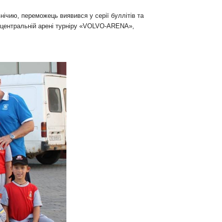
внічию, переможець виявився у серії буллітів та
а центральній арені турніру «VOLVO-ARENA»,