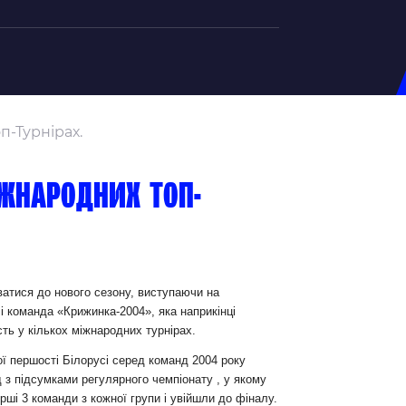
на U-20
п-Турнірах.
д Збірної
ерський Штаб
іжнародних топ-
ндар Матчів
на (ж)
д Збірної
ерський Штаб
ватися до нового сезону, виступаючи на
 команда «Крижинка-2004», яка наприкінці
ндар Матчів
ть у кількох міжнародних турнірах.
ої першості Білорусі серед команд 2004 року
 з підсумками регулярного чемпіонату , у якому
рші 3 команди з кожної групи і увійшли до фіналу.