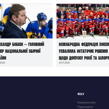
ксандр Бобкін — головний
Міжнародна федерація хоке
нер національної збірної
ухвалила остаточне рішення
аїни
щодо допуску росії та білору
.2026
31.07.2026
до чемпіонатів світу сезону
2026/27
ФХУ
Керівництво
Підрозділи