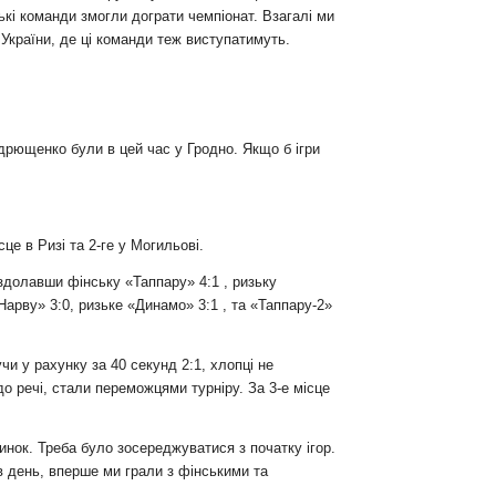
ькі команди змогли дограти чемпіонат. Взагалі ми
 України, де ці команди теж виступатимуть.
дрющенко були в цей час у Гродно. Якщо б ігри
це в Ризі та 2-ге у Могильові.
 здолавши фінську «Таппару» 4:1 , ризьку
Нарву» 3:0, ризьке «Динамо» 3:1 , та «Таппару-2»
и у рахунку за 40 секунд 2:1, хлопці не
о речі, стали переможцями турніру. За 3-е місце
инок. Треба було зосереджуватися з початку ігор.
в день, вперше ми грали з фінськими та