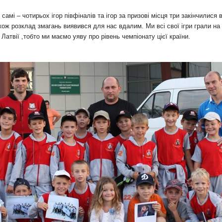
амі – чотирьох ігор півфіналів та ігор за призові місця три закінчилися 
акож розклад змагань виявився для нас вдалим. Ми всі свої ігри грали н
атвії ,тобто ми маємо уяву про рівень чемпіонату цієї країни.