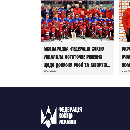
Міжнародна федерація хокею
Укр
ухвалила остаточне рішення
уча
щодо допуску росії та білорусі
Com
31.07.2026
24.07
до чемпіонатів світу сезону
2026/27