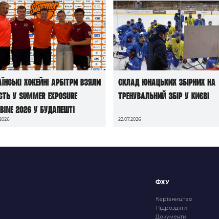
аїнські хокейні арбітри взяли
Склад юнацьких збірних на
сть у Summer Exposure
тренувальний збір у Києві
bine 2026 у Будапешті
.2026
22.07.2026
ФХУ
Керівництво
Підрозділи
Документи