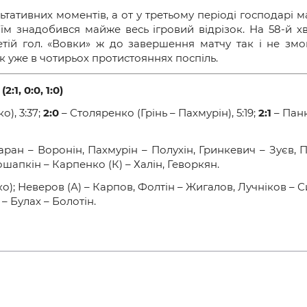
и
тативних моментів, а от у третьому періоді господарі м
їм знадобився майже весь ігровий відрізок. На 58-й х
тій гол. «Вовки» ж до завершення матчу так і не змогл
к уже в чотирьох протистояннях поспіль.
1, 0:0, 1:0)
о), 3:37;
2:0
– Столяренко (Грінь – Пахмурін), 5:19;
2:1
– Панк
аран – Воронін, Пахмурін – Полухін, Гринкевич – Зуєв, 
ошапкін – Карпенко (К) – Халін, Геворкян.
о); Неверов (А) – Карпов, Фолтін – Жигалов, Лучніков – 
– Булах – Болотін.