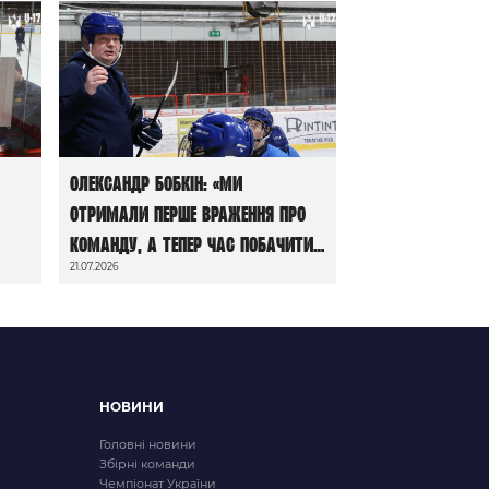
Олександр Бобкін: «Ми
отримали перше враження про
команду, а тепер час побачити
21.07.2026
її в грі»
НОВИНИ
Головні новини
Збірні команди
Чемпіонат України