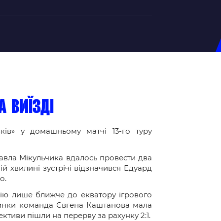
на U-20
д Збірної
ерський Штаб
а виїзді
ндар Матчів
ків» у домашньому матчі 13-го туру
на (ж)
д Збірної
авла Мікульчика вдалось провести два
ерський Штаб
ій хвилині зустрічі відзначився Едуард
ндар Матчів
ко.
цію лише ближче до екватору ігрового
илинки команда Євгена Каштанова мала
ективи пішли на перерву за рахунку 2:1.