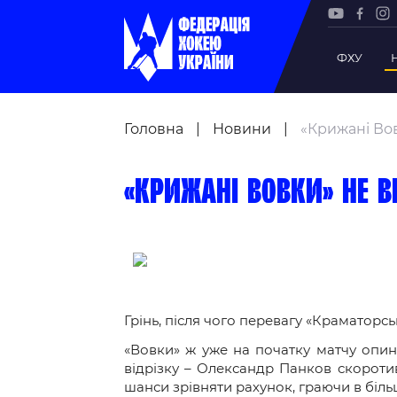
ФХУ
Рада Фе
Головна
|
Новини
|
«Крижані Вов
Президе
Почесни
«Крижані Вовки» не в
Віце-пр
Офіс фе
Підрозд
Статутна
Регламе
Грінь, після чого перевагу «Краматорс
Рішення
«Вовки» ж уже на початку матчу опин
відрізку – Олександр Панков скороти
Участь 
шанси зрівняти рахунок, граючи в більш