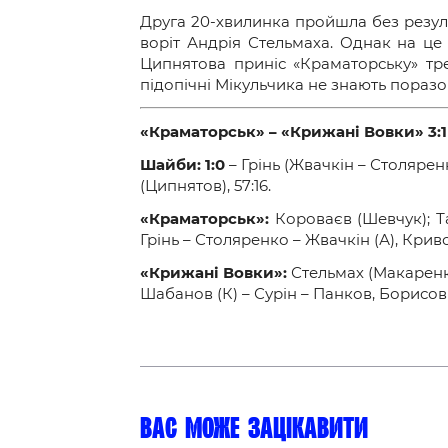
Контакт
Друга 20-хвилинка пройшла без резуль
воріт Андрія Стельмаха. Однак на це 
Ципнятова приніс «Краматорську» тре
підопічні Мікульчика не знають поразо
«Краматорськ» – «Крижані Вовки» 3:1 (2:
Шайби: 1:0
– Грінь (Жвачкін – Столяренк
(Ципнятов), 57:16.
«
Краматорськ
»
:
Короваєв (Шевчук); Т
Грінь – Столяренко – Жвачкін (А), Крив
«
Крижані Вовки
»
:
Стельмах (Макаренк
Шабанов (К) – Сурін – Панков, Борисов 
Вас може зацікавити