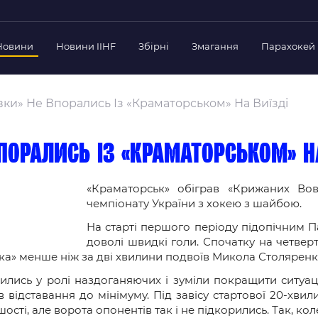
Новини
Новини IIHF
Збірні
Змагання
Парахокей
Україна
Украї
дерації
ки» Не Впорались Із «Краматорськом» На Виїзді
Склад Збірної
Скла
нт Федерації
Тренерський Штаб
Трен
й президент
порались із «Краматорськом» н
Календар Матчів
Кале
езиденти Федерації
дерації
«Краматорськ» обіграв «Крижаних Вов
Україна U-18
Украї
чемпіонату України з хокею з шайбою.
іли
Склад Збірної
Скла
На старті першого періоду підопічним П
Тренерський Штаб
Трен
 Діяльність
доволі швидкі голи. Спочатку на четверт
Календар Матчів
Кале
нтні документи
ька» менше ніж за дві хвилини подвоїв Микола Столярен
 Ради Федерації
ились у ролі наздоганяючих і зуміли покращити ситуа
в відставання до мінімуму. Під завісу стартової 20-хв
в експерименті
ості, але ворота опонентів так і не підкорились. Так, кол