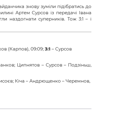
айданчика знову зуміли підібратись до
вилині Артем Сурсов із передачі Івана
и наздогнати суперників. Тож 3:1 – і
ов (Карпов), 09:09;
3:1
– Сурсов
Панков; Ципнятов – Сурсов – Подзіньш,
Сисоєв; Кіча – Андрющенко – Черемнов,