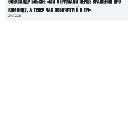
Олександр Бобкін: «Ми отримали перше враження про
команду, а тепер час побачити її в грі»
21.07.2026