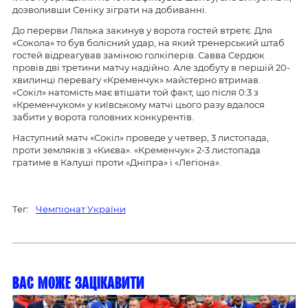
дозволивши Сеніку зіграти на добиванні.
До перерви Лялька закинув у ворота гостей втретє. Для
«Сокола» то був болісний удар, на який тренерський штаб
гостей відреагував заміною голкіперів. Савва Сердюк
провів дві третини матчу надійно. Але здобуту в першій 20-
хвилинці перевагу «Кременчук» майстерно втримав.
«Сокіл» натомість має втішати той факт, що після 0:3 з
«Кременчуком» у київському матчі цього разу вдалося
забити у ворота головних конкурентів.
Наступний матч «Сокіл» проведе у четвер, 3 листопада,
проти земляків з «Києва». «Кременчук» 2-3 листопада
гратиме в Калуші проти «Дніпра» і «Легіона».
Тег:
Чемпіонат України
Вас може зацікавити