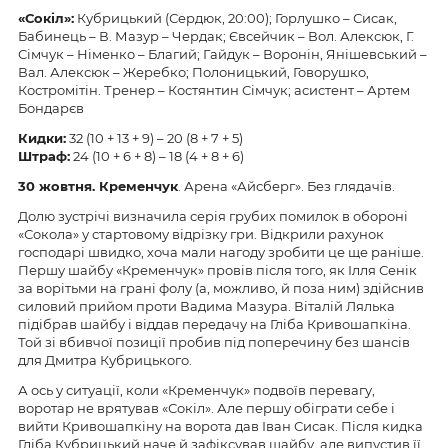
«Сокіл»:
Кубрицький (Сердюк, 20:00); Горлушко – Сисак,
Бабинець – В. Мазур – Чердак; Євсейчик – Вол. Алексюк, Г.
Сімчук – Німенко – Благий; Гайдук – Воронін, Янішевський –
Вал. Алексюк – Жеребко; Полоницький, Говорушко,
Костромітін. Тренер – Костянтин Сімчук; асистент – Артем
Бондарєв
Кидки:
32 (10 + 13 + 9) – 20 (8 + 7 + 5)
Штраф:
24 (10 + 6 + 8) – 18 (4 + 8 + 6)
30 жовтня. Кременчук
. Арена «Айсберг». Без глядачів.
Долю зустрічі визначила серія грубих помилок в обороні
«Сокола» у стартовому відрізку гри. Відкрили рахунок
господарі швидко, хоча мали нагоду зробити це ще раніше.
Першу шайбу «Кременчук» провів після того, як Ілля Сенік
за ворітьми на грані фолу (а, можливо, й поза ним) здійснив
силовий прийом проти Вадима Мазура. Віталій Лялька
підібрав шайбу і віддав передачу на Гліба Кривошапкіна.
Той зі вбивчої позиції пробив під поперечину без шансів
для Дмитра Кубрицького.
А ось у ситуації, коли «Кременчук» подвоїв перевагу,
воротар не врятував «Сокіл». Але першу обіграти себе і
вийти Кривошапкіну на ворота дав Іван Сисак. Після кидка
Гліба Кубрицький наче й зафіксував шайбу, але випустив її,