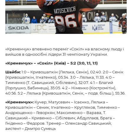
«Кременчук» впевнено переміг «Сокіл» на власному льоду і
вийшов в одноосібні лідери 31 чемпіонату України.
«Кременчук» – «Сокіл» (Київ) – 5:2 (3:0, 1:1, 1:1)
Шайби:
1:0 – Кривошапкін (Лялька, Сенік), 02:40. 2:0 – Сенік
(Кривошапкін, Ігнатенко), 05:34. 3:0 – Лялька, 11:33. 4:0 –
Тимченко (Т. Савицький, Сібілевич), 32:07. 4:1 – Благий
(Горлушко, Бабинець), 35:05. 4:2 – Німенко (Костромітін),
40:56. 5:2 – Лялька (Кривошапкін, Сенік, – подв. більш.), 55:36.
«Кременчук»:
Кучер; Матусевич – Ісаєнко, Лялька –
Кривошапкін – Сеник; Ігнатенко – Кругляков, Тимченко –
Андрющенко – Геворкян; Максименко – Варава, Т.
Савицький – Кривенко – Сібілевич; Абдуллаєв, Брага –
Гніденко – Федоров. Тренер – Олександр Савицький;
аистент – Дмитро Сумець