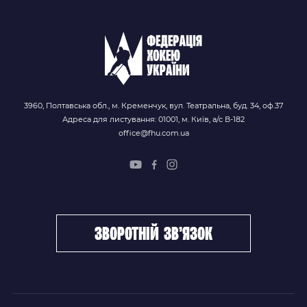
3960, Полтавська обл., м. Кременчук, вул. Театральна, буд. 34, оф.37
Адреса для листування: 01001, м. Київ, а/с В-182
office@fhu.com.ua
зворотній зв’язок