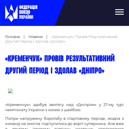
Головна
|
Новини
|
«Кременчук» Провів Результативний
Другий Період І Здолав «Дніпро»
«Кременчук» провів результативний
другий період і здолав «Дніпро»
«Кременчук» здобув звитягу над «Дніпром» у 27-му турі
чемпіонату України з хокею з шайбою.
Попри напружену боротьбу в стартовому періоді, жодна з
команд не змогла підступитись до воріт суперника. Але вже
в другому ігровому відрізку «містяни» спромоглися