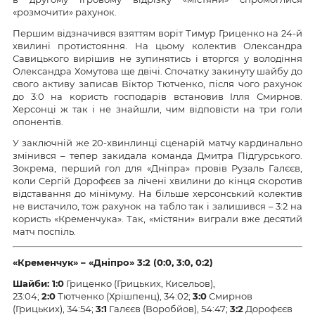
«розмочити» рахунок.
Першим відзначився взяттям воріт Тимур Гриценко на 24-й
хвилині протистояння. На цьому колектив Олександра
Савицького вирішив не зупинятись і вторгся у володіння
Олександра Хомутова ще двічі. Спочатку закинуту шайбу до
свого активу записав Віктор Тютченко, після чого рахунок
до 3:0 на користь господарів встановив Ілля Смирнов.
Херсонці ж так і не знайшли, чим відповісти на три голи
опонентів.
У заключній же 20-хвинлинці сценарій матчу кардинально
змінився – тепер закидала команда Дмитра Підгурського.
Зокрема, перший гол для «Дніпра» провів Рузаль Галєєв,
коли Сергій Дорофєєв за лічені хвилини до кінця скоротив
відставання до мінімуму. На більше херсонський колектив
не вистачило, тож рахунок на табло так і залишився – 3:2 на
користь «Кременчука». Так, «містяни» виграли вже десятий
матч поспіль.
«Кременчук» – «Дніпро» 3:2 (0:0, 3:0, 0:2)
Шайби: 1:0
Гриценко (Грицьких, Кисельов),
23:04;
2:0
Тютченко (Хрішпенц), 34:02;
3:0
Смирнов
(Грицьких), 34:54;
3:1
Галєєв (Воробйов), 54:47;
3:2
Дорофєєв