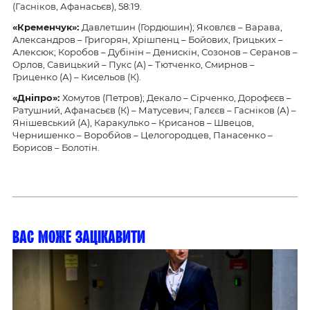
(Гасніков, Афанасьєв), 58:19.
«
Кременчук
»
:
Давлетшин (Гордюшин); Яковлєв – Варава,
Александров – Григорян, Хрішпенц – Бойових, Грицьких –
Алексюк; Коробов – Дубінін – Денискін, Созонов – Серанов –
Орлов, Савицький – Пукс (А) – Тютченко, Смирнов –
Гриценко (А) – Кисельов (К).
«
Дніпро
»
:
Хомутов (Петров); Декало – Сірченко, Дорофєєв –
Ратушний, Афанасьєв (К) – Матусевич; Галєєв – Гасніков (А) –
Янішевський (А), Каракулько – Крисанов – Швецов,
Чернишенко – Воробйов – Целогородцев, Панасенко –
Борисов – Болотін.
Вас може зацікавити