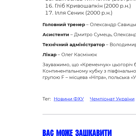
Гліб Кривошапкін (2000 р.н.)
Ілля Сеник (2000 р.н.)
Головний тренер
– Олександр Савиць
Асистенти
– Дмитро Сумець, Олексан
Технічний адміністратор
– Володимир
Лікар
– Олег Касмінюк
Зауважимо, що «Кременчук» цьогоріч 
Континентальному кубку з півфінального
групою F – місцева «Нітра», польська «
Тег:
Новини ФХУ
Чемпіонат України
Вас може зацікавити