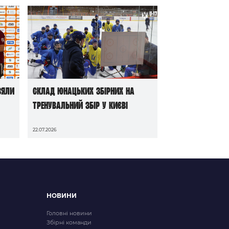
зяли
Склад юнацьких збірних на
тренувальний збір у Києві
22.07.2026
НОВИНИ
Головні новини
Збірні команди