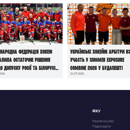
народна федерація хокею
Українські хокейні арбітри в
алила остаточне рішення
участь у Summer Exposure
о допуску росії та білорусі
Combine 2026 у Будапешті
2026
24.07.2026
чемпіонатів світу сезону
6/27
ФХУ
Керівництво
Підрозділи