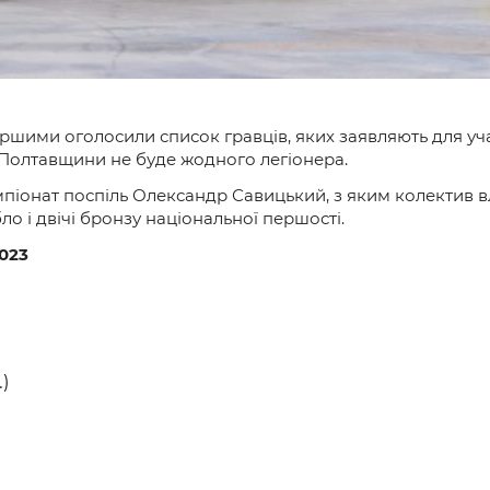
шими оголосили список гравців, яких заявляють для учас
з Полтавщини не буде жодного легіонера.
онат поспіль Олександр Савицький, з яким колектив вліт
ло і двічі бронзу національної першості.
023
)