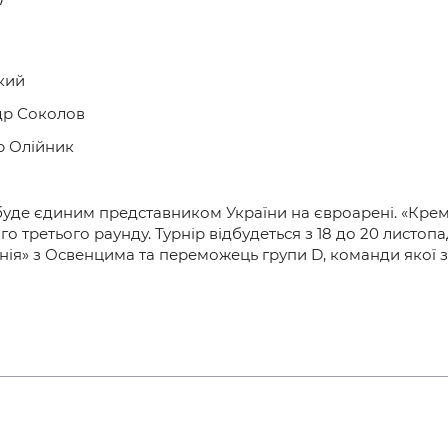
кий
др Соколов
 Олійник
буде єдиним представником України на євроарені. «Крем
 третього раунду. Турнір відбудеться з 18 до 20 листопа
Унія» з Освенцима та переможець групи D, команди якої зі