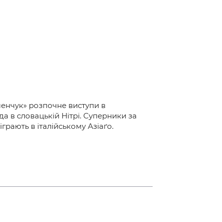
енчук» розпочне виступи в
да в словацькій Нітрі. Суперники за
грають в італійському Азіаґо.