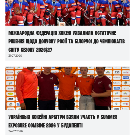
Міжнародна федерація хокею ухвалила остаточне
рішення щодо допуску росії та білорусі до чемпіонатів
світу сезону 2026/27
31.07.2026
Українські хокейні арбітри взяли участь у Summer
Exposure Combine 2026 у Будапешті
24.07.2026