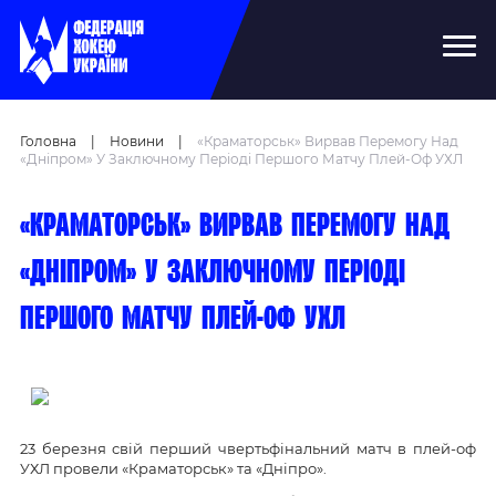
Головна
|
Новини
|
«Краматорськ» Вирвав Перемогу Над
«Дніпром» У Заключному Періоді Першого Матчу Плей-Оф УХЛ
«Краматорськ» вирвав перемогу над
«Дніпром» у заключному періоді
першого матчу плей-оф УХЛ
23 березня свій перший чвертьфінальний матч в плей-оф
УХЛ провели «Краматорськ» та «Дніпро».