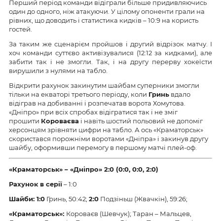
Перший період команди відіграли більше придивляючись
один до одного, ніж атакуючи. У цілому опоненти грали на
рівних, що доводить і статистика кидків – 10:9 на користь
гостей.
За таким же сценарієм пройшов і другий відрізок матчу. І
хоч команди суттєво активізувалися (12:12 за кидками), але
забити так і не змогли. Так, і на другу перерву хокеїсти
вирушили з нулями на табло.
Відкрити рахунок закинутим шайбам суперники змогли
тільки на екваторі третього періоду, коли
Гринь
вдало
відіграв на добиванні і розпечатав ворота Хомутова.
«Дніпро» при всіх спробах відігратися так і не зміг
прошити
Короваєва
і навіть шостий польовий не допоміг
херсонцям зрівняти цифри на табло. А ось «Краматорськ»
скористався порожніми воротами «Дніпра» і закинув другу
шайбу, оформивши перемогу в першому матчі плей-оф.
«Краматорськ» – «Дніпро» 2:0 (0:0, 0:0, 2:0)
Рахунок в серії
– 1:0
Шайби: 1:0
Гринь, 50:42;
2:0
Подзіньш (Жвачкін), 59:26;
«
Краматорськ
»
:
Короваєв (Шевчук); Таран – Мальцев,