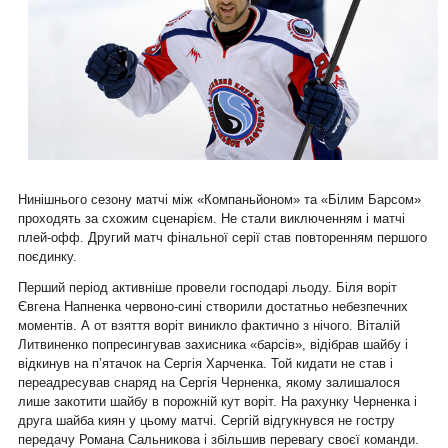
Нинішнього сезону матчі між «Компаньйоном» та «Білим Барсом»
проходять за схожим сценарієм. Не стали виключенням і матчі
плей-офф. Другий матч фінальної серії став повторенням першого
поєдинку.
Перший період активніше провели господарі льоду. Біля воріт
Євгена Напненка червоно-сині створили достатньо небезпечних
моментів. А от взяття воріт виникло фактично з нічого. Віталій
Литвиненко попресингував захисника «барсів», відібрав шайбу і
відкинув на п’ятачок на Сергія Харченка. Той кидати не став і
переадресував снаряд на Сергія Черненка, якому залишалося
лише закотити шайбу в порожній кут воріт. На рахунку Черненка і
друга шайба киян у цьому матчі. Сергій відгукнувся не гостру
передачу Романа Сальникова і збільшив перевагу своєї команди.