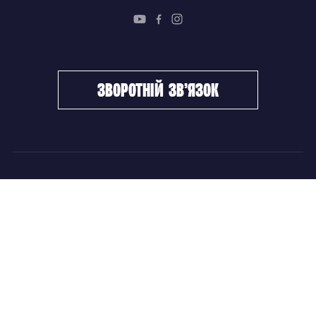
зворотній зв’язок
ФХУ
НОВИНИ
Керівництво
Головні новини
Підрозділи
Збірні команди
Документи
Чемпіонат України
Контакти
Дитячо-юнацький хокей
НОВИНИ
Головні новини
Збірні команди
Чемпіонат України