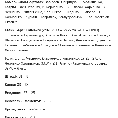
Компаньйон-Нафтогаз:
Зав’ялов. Свиридов – Ємельяненко,
Катрич – Ден. Ісаєнко, Р. Борисенко – О. Благой. Харченко – С.
Черненко – Литвиненко, Сальников – Гніденко – Слюсар, П.
Борисенко – Курілін – Гаврилюк, Заблудовський – Вал. Алексюк –
Німенко.
Білий Барс:
Напненко (крім 58:13 – 58:29 та 59:50 – 60:00).
Толкунов – Караульщук, Апеліс – Кугут, Вол. Алексюк – Балакун,
Шарапов. Безщасний – Бондарєв – Пастух, Демянюк – Буценко –
Яковенко, Бабинець – Страупе – Міхейонок, Савченко – Куцевич –
Хворостініньш.
Голи:
1:0. С. Черненко (Харченко, Литвиненко, 17:22), 2:0. С.
Черненко (Сальников, 30:34), 2:1. Апеліс (Караульщук, Буценко,
32:48 – більш.).
Штраф:
31 – 8
Кидки:
33 – 33
Вкидання:
27 – 25
Небезпечні моменти:
17 – 22
Прокидання шайби:
7 – 8
Рахунок серії:
2:0