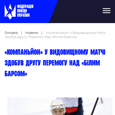
Головна
|
Новини
|
«Компаньйон» У Видовищному Матчі
Здобув Другу Перемогу Над «Білим Барсом»
«Компаньйон» у видовищному матчі
здобув другу перемогу над «Білим
Барсом»