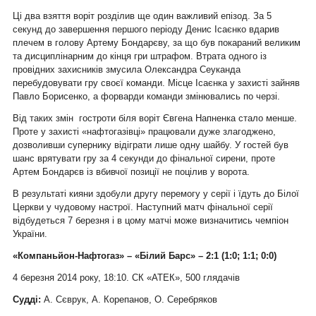
Ці два взяття воріт розділив ще один важливий епізод. За 5
секунд до завершення першого періоду Денис Ісаєнко вдарив
плечем в голову Артему Бондарєву, за що був покараний великим
та дисциплінарним до кінця гри штрафом. Втрата одного із
провідних захисників змусила Олександра Сеуканда
перебудовувати гру своєї команди. Місце Ісаєнка у захисті зайняв
Павло Борисенко, а форварди команди змінювались по черзі.
Від таких змін гостроти біля воріт Євгена Напненка стало менше.
Проте у захисті «нафтогазівці» працювали дуже злагоджено,
дозволивши супернику відіграти лише одну шайбу. У гостей був
шанс врятувати гру за 4 секунди до фінальної сирени, проте
Артем Бондарєв із вбивчої позиції не поцілив у ворота.
В результаті кияни здобули другу перемогу у серії і їдуть до Білої
Церкви у чудовому настрої. Наступний матч фінальної серії
відбудеться 7 березня і в цому матчі може визначитись чемпіон
України.
«Компаньйон-Нафтогаз» – «Білий Барс» – 2:1 (1:0; 1:1; 0:0)
4 березня 2014 року, 18:10. СК «АТЕК», 500 глядачів
Судді:
А. Сєврук, А. Корепанов, О. Серебряков