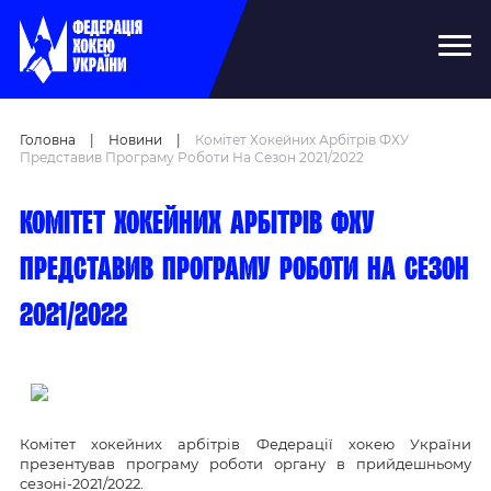
Головна
|
Новини
|
Комітет Хокейних Арбітрів ФХУ
Представив Програму Роботи На Сезон 2021/2022
Комітет хокейних арбітрів ФХУ
представив програму роботи на сезон
2021/2022
Комітет хокейних арбітрів Федерації хокею України
презентував програму роботи органу в прийдешньому
сезоні-2021/2022.