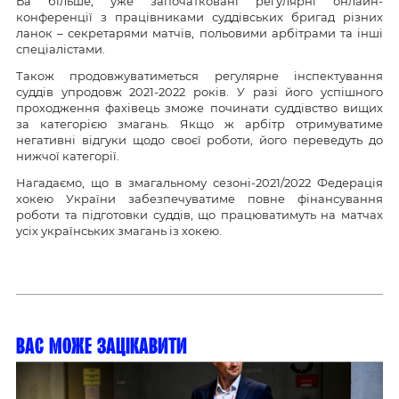
Ба більше, уже започатковані регулярні онлайн-
конференції з працівниками суддівських бригад різних
ланок – секретарями матчів, польовими арбітрами та інші
спеціалістами.
Також продовжуватиметься регулярне інспектування
суддів упродовж 2021-2022 років. У разі його успішного
проходження фахівець зможе починати суддівство вищих
за категорією змагань. Якщо ж арбітр отримуватиме
негативні відгуки щодо своєї роботи, його переведуть до
нижчої категорії.
Нагадаємо, що в змагальному сезоні-2021/2022 Федерація
хокею України забезпечуватиме повне фінансування
роботи та підготовки суддів, що працюватимуть на матчах
усіх українських змагань із хокею.
Вас може зацікавити