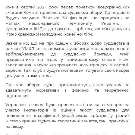
Уже в серпні 2021 року перед початком всеукраїнських
змагань Комітет проведе два суддівські збори. До першого
будуть залучені близько 30 фахівців, що працюють на
матчах національного чемпіонату України, і
супервайзер IIHF, а до другого – арбітри, які обслуговують
ігри Української молодіжної хокейної ліги.
Зазначимо, що на прийдешніх зборах щодо суддівства в
рамках УМХЛ кожна команда-учасниця має надати одного
арбітра/кандидата до суддівської бригади, який
працюватиме на іграх у прийдешньому сезоні після
завершення навчально-тренувального процесу в серпні-
вересні. Так, клуби будуть мотивовані готувати своїх кадрів
для участі в змаганнях.
Під час зборів судді проходитимуть ліцензування та
здаватимуть нормативи з фізичної та теоретичної
підготовки.
Упродовж сезону буде проведена і низка семінарів за
участю інспекторів із оцінки якості суддівства для
поліпшення кваліфікації українських арбітрів у різних
містах України. Будуть як теоретичні заняття, так і практичні
на льоду.