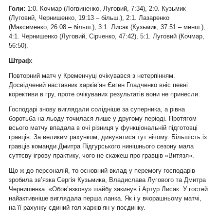
Голи:
1:0. Кочмар (Логвиненко, Луговий, 7:34), 2:0. Кузьмик
(Луговий, Чернишенко, 19:13 – більш.), 2:1. Лазаренко
(Максименко, 26:08 – більш.), 3:1. Лисак (Кузьмик, 37:51 – менш.),
4:1. Чернишенко (Луговий, Сірченко, 47:42), 5:1. Луговий (Кочмар,
56:50).
Штраф:
Повторний матч у Кременчуці очікувався з нетерпінням.
Досвідчений наставник харків’ян Євген Гладченко вніс певні
корективи в гру, проте очікуваних результатів вони не принесли.
Господарі знову виглядали солідніше за суперника, а рівна
боротьба на льоду точилася лише у другому періоді. Протягом
всього матчу впадала в очі різниця у функціональній підготовці
гравців. За великим рахунком, дивуватися тут нічому. Більшість із
гравців команди Дмитра Підгурського нинішнього сезону мала
суттєву ігрову практику, чого не скажеш про гравців «Витязя».
Що ж до персоналій, то основний вклад у перемогу господарів
зробила зв’язка Сергія Кузьмика, Владислава Лугового та Дмитра
Чернишенка. «Обов’язкову» шайбу закинув і Артур Лисак. У гостей
найактивніше виглядала перша ланка. Як і у вчорашньому матчі,
на її рахунку єдиний гол харків’ян у поєдинку.