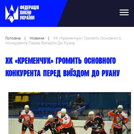
Головна
|
Новини
|
ХК «Кременчук» Громить Основного
Конкурента Перед Виїздом До Руану
ХК «Кременчук» громить основного
конкурента перед виїздом до Руану