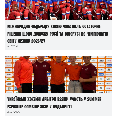
Міжнародна федерація хокею ухвалила остаточне
рішення щодо допуску росії та білорусі до чемпіонатів
світу сезону 2026/27
31.07.2026
Українські хокейні арбітри взяли участь у Summer
Exposure Combine 2026 у Будапешті
24.07.2026