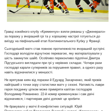
Гравці хокейного клубу «Кременчук» взяли реванш у «Дженералз»
за поразку у вчорашній грі та у хорошому настрої готуються до
виїзду на півфінальний етап Континентального Кубку у Франції.
Сьогоднішній матч став повною протилежністю вчорашній зустрічі.
Господарі володіли відчутною перевагою, яку матеріалізували у
шість закинутих шайб. Особливо переконливо підопічні Дмитра
Підгурського виглядали при грі у нерівних складах. Чотири рази
господарі карали суперників за порушення правил, а одного разу
навіть відзначилися у меншості.
Не врятував киян від поразки й Едуард Захарченко, який провів
найгірший з точки зору статистики матч у сезоні. Натомість лаври
героя поєдинку цілком може приміряти капітан господарів
Володимир Романенко. 22-й номер кременчужан і сам двічі
відзначився, і партнерам двічі допоміг це зробити.
Не бракувало у матчі й конфліктних ситуацій. Юрій