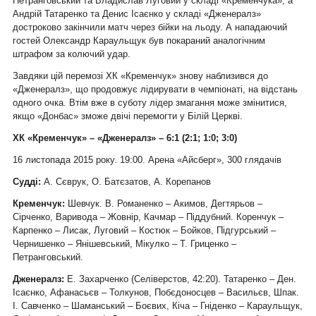
Петранговський та Владислав Луговий у складі «Кременчука», а
Андрій Татаренко та Денис Ісаєнко у складі «Дженералз»
достроково закінчили матч через бійки на льоду. А нападаючий
гостей Олександр Караульщук був покараний аналогічним
штрафом за колючий удар.
Завдяки цій перемозі ХК «Кременчук» знову наблизився до
«Дженералз», що продовжує лідирувати в чемпіонаті, на відстань
одного очка. Втім вже в суботу лідер змагання може змінитися,
якщо «Донбас» зможе двічі перемогти у Білій Церкві.
ХК «Кременчук» – «Дженералз» – 6:1 (2:1; 1:0; 3:0)
16 листопада 2015 року. 19:00. Арена «Айсберг», 300 глядачів
Судді:
А. Сєврук, О. Батєзатов, А. Корепанов
Кременчук:
Шевчук. В. Романенко – Акимов, Дегтярьов –
Сірченко, Варивода – Жовнір, Качмар – Піддубний. Коренчук –
Карпенко – Лисак, Луговий – Костюк – Бойков, Підгурський –
Чернишенко – Янішевський, Мікулко – Т. Гриценко –
Петранговський.
Дженералз:
Е. Захарченко (Селіверстов, 42:20). Татаренко – Ден.
Ісаєнко, Афанасьєв – Толкунов, Побєдоносцев – Васильєв, Шпак.
І. Савченко – Шаманський – Боєвих, Кіча – Гніденко – Караульщук,