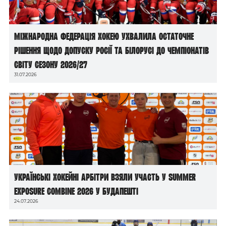
Міжнародна федерація хокею ухвалила остаточне
рішення щодо допуску росії та білорусі до чемпіонатів
світу сезону 2026/27
31.07.2026
Українські хокейні арбітри взяли участь у Summer
Exposure Combine 2026 у Будапешті
24.07.2026