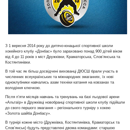
З 1 вересня 2014 року до дитячо-юнацької спортивної школи
хокейного клубу «Донбас» було зараховано понад 900 дітей віком
від 4 до 11 років з міст Дружківки, Краматорська, Слов’янська та
Костянтинівки.
В той час як більш досвідчені вихованці ДЮСШ брали участь в
численних всеукраїнських та міжнародних змаганнях, їх нові
одноклубники навчались азам техніки катання на ковзанах та
володіння ключкою.
Після п’яти місяців навчань та тренувань на базі льодової арени
«Альтаїр» в Дружківці новобранці спортивної школи клубу підійшли
до свого першого змагання – регіонального турніру з хокею
«Золота шайба Донбасу».
В турнірі кожне місто (Дружківка, Костянтинівка, Краматорськ та
Слов’янськ) будуть представлені двома командами: старшою