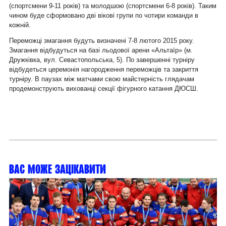
(спортсмени 9-11 років) та молодшою (спортсмени 6-8 років). Таким
чином буде сформовано дві вікові групи по чотири команди в
кожній.
Переможці змагання будуть визначені 7-8 лютого 2015 року.
Змагання відбудуться на базі льодової арени «Альтаїр» (м.
Дружківка, вул. Севастопольська, 5). По завершенні турніру
відбудеться церемонія нагородження переможців та закриття
турніру. В паузах між матчами свою майстерність глядачам
продемонструють вихованці секції фігурного катання ДЮСШ.
Вас може зацікавити