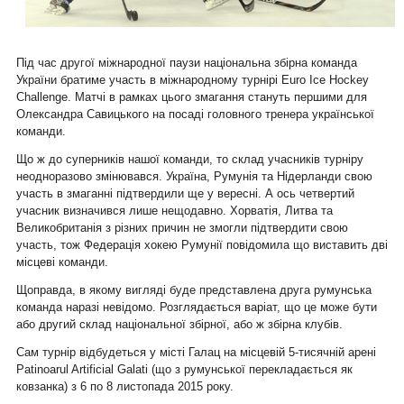
Під час другої міжнародної паузи національна збірна команда
України братиме участь в міжнародному турнірі Euro Ice Hockey
Challenge. Матчі в рамках цього змагання стануть першими для
Олександра Савицького на посаді головного тренера української
команди.
Що ж до суперників нашої команди, то склад учасників турніру
неодноразово змінювався. Україна, Румунія та Нідерланди свою
участь в змаганні підтвердили ще у вересні. А ось четвертий
учасник визначився лише нещодавно. Хорватія, Литва та
Великобританія з різних причин не змогли підтвердити свою
участь, тож Федерація хокею Румунії повідомила що виставить дві
місцеві команди.
Щоправда, в якому вигляді буде представлена друга румунська
команда наразі невідомо. Розглядається варіат, що це може бути
або другий склад національної збірної, або ж збірна клубів.
Сам турнір відбудеться у місті Галац на місцевій 5-тисячній арені
Patinoarul Artificial Galati (що з румунської перекладається як
ковзанка) з 6 по 8 листопада 2015 року.