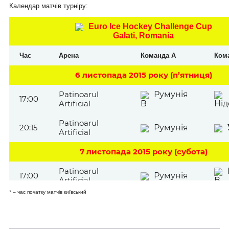
Календар матчів турніру:
Euro Ice Hockey Challenge Cup
Galati, Romania
Час
Арена
Команда А
Ком
6 листопада 2015 року (п’ятниця)
Patinoarul
Румунія
17:00
Artificial
В
Ні
Patinoarul
20:15
Румунія
Artificial
7 листопада 2015 року (субота)
Patinoarul
17:00
Румунія
Artificial
В
* – час початку матчів київський
Patinoarul
20:15
Artificial
Нідерланди
8 листопада 2015 року (неділя)