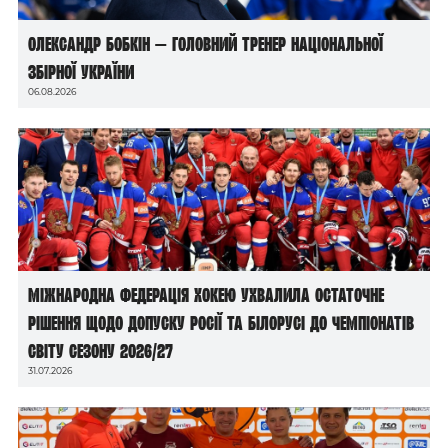
Олександр Бобкін — головний тренер національної
збірної України
06.08.2026
Міжнародна федерація хокею ухвалила остаточне
рішення щодо допуску росії та білорусі до чемпіонатів
світу сезону 2026/27
31.07.2026