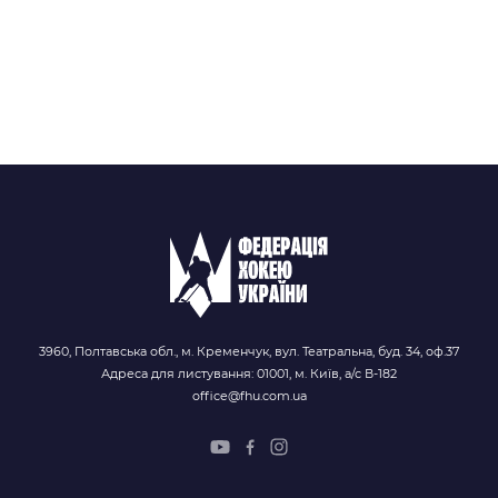
3960, Полтавська обл., м. Кременчук, вул. Театральна, буд. 34, оф.37
Адреса для листування: 01001, м. Київ, а/с В-182
office@fhu.com.ua