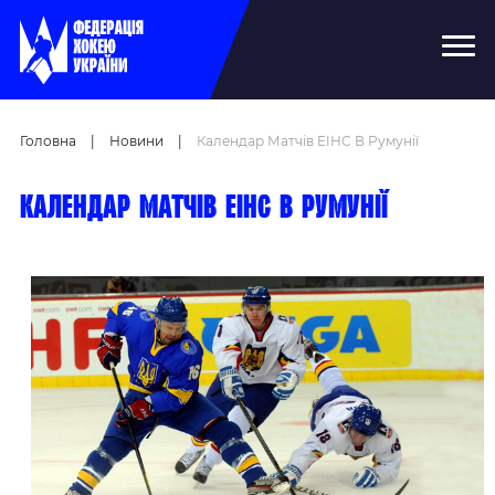
Головна
|
Новини
|
Календар Матчів EIHC В Румунії
Календар матчів EIHC в Румунії