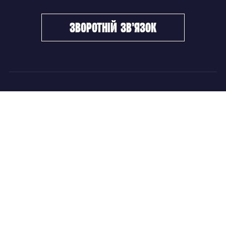
зворотній зв’язок
ФХУ
НОВИНИ
Керівництво
Головні новини
Підрозділи
Збірні команди
Документи
Чемпіонат України
Контакти
Дитячо-юнацький хокей
НОВИНИ
Головні новини
Збірні команди
Чемпіонат України
Дитячо-юнацький хокей
Новини ФХУ
Новини IIHF