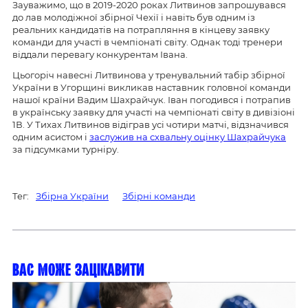
Зауважимо, що в 2019-2020 роках Литвинов запрошувався
до лав молодіжної збірної Чехії і навіть був одним із
реальних кандидатів на потрапляння в кінцеву заявку
команди для участі в чемпіонаті світу. Однак тоді тренери
віддали перевагу конкурентам Івана.
Цьогоріч навесні Литвинова у тренувальний табір збірної
України в Угорщині викликав наставник головної команди
нашої країни Вадим Шахрайчук. Іван погодився і потрапив
в українську заявку для участі на чемпіонаті світу в дивізіоні
1В. У Тихах Литвинов відіграв усі чотири матчі, відзначився
одним асистом і
заслужив на схвальну оцінку Шахрайчука
за підсумками турніру.
Тег:
Збірна України
Збірні команди
Вас може зацікавити