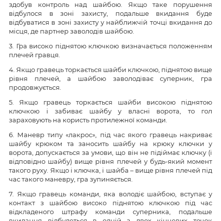
здобув контроль над шайбою. Якщо таке порушення
відбулося в зоні захисту, подальше вкидання буде
відбуватися в зоні захисту у найближчій точці вкидання до
місця, де партнер заволодів шайбою.
3. Гра високо піднятою ключкою визначається положенням
плечей гравця.
4. Якщо гравець торкається шайби ключкою, піднятою вище
рівня плечей, а шайбою заволодіває суперник, гра
продовжується.
5. Якщо гравець торкається шайби високою піднятою
ключкою і забиває шайбу у власні ворота, то гол
зараховують на користь протилежної команди.
6. Маневр типу «лакрос», під час якого гравець накриває
шайбу крюком та заносить шайбу на крюку ключки у
ворота, допускається за умови, що він не підіймає ключку (і
відповідно шайбу) вище рівня плечей у будь-який момент
такого руху. Якщо і ключка, і шайба – вище рівня плечей під
час такого маневру, гра зупиняється.
7. Якщо гравець команди, яка володіє шайбою, вступає у
контакт з шайбою високо піднятою ключкою під час
відкладеного штрафу команди суперника, подальше
вкидання відбудеться в одній з двох кінцевих точок