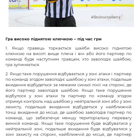
Гра високо піднятою ключкою – під час гри
1. Якщо гравець торкається шайби високо піднятою
ключкою на висоті вище плеча і він або його партнер по
команді буде наступним гравцем, хто заволодіє шайбою,
гра зупиняється.
2. Якщо таке порушення відбувається у зоні атаки і партнер
по команді згодом заволодіє шайбою у зоні атаки, подальше
вкидання відбудеться за межами синьої лінії на стороні, де
його партнер заволодів шайбою. Якщо таке порушення
відбулося у зоні атаки та партнер по команді згодом
отримує контроль над шайбою у нейтральній зоні або у зоні
захисту, подальше вкидання відбудеться у найближчій
точці вкидання до місця, де шайбою заволодів партнер по
команді, що забезпечує меншу територіальну перевагу
винній команді. Якщо таке порушення буде відбуватися у
нейтральній зоні, подальше вкидання буде відбуватися у
зоні захисту на стороні, найближчій до місця, де партнер