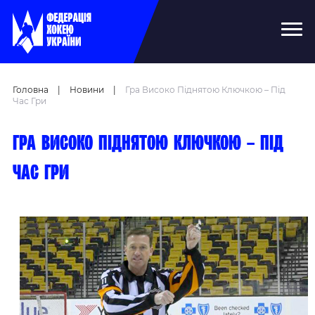
Головна
|
Новини
|
Гра Високо Піднятою Ключкою – Під
Час Гри
Гра високо піднятою ключкою – під
час гри