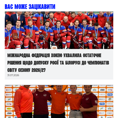
Вас може зацікавити
Міжнародна федерація хокею ухвалила остаточне
рішення щодо допуску росії та білорусі до чемпіонатів
світу сезону 2026/27
31.07.2026