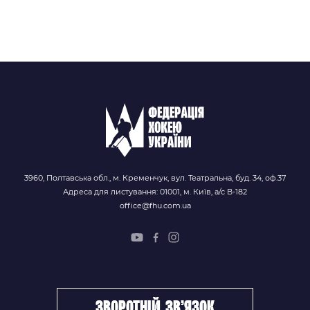
3960, Полтавська обл., м. Кременчук, вул. Театральна, буд. 34, оф.37
Адреса для листування: 01001, м. Київ, а/с В-182
office@fhu.com.ua
зворотній зв’язок