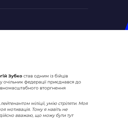
на U-20
д Збірної
ерський Штаб
ндар Матчів
гій Зубко
став одним із бійців
на (ж)
у очільник федерації приєднався до
д Збірної
повномасштабного вторгнення
ерський Штаб
ндар Матчів
ейтенантом міліції, умію стріляти. Моя
оя мотивація. Тому я навіть не
Я дійсно вважаю, що можу бути тут