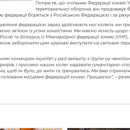
и
Попри те, що очільник Федерації хокею У
територіальної оборони, він продовжує б
ою федерації бореться з Російською Федерацією і за раху
авління федерацією зараз здійснюють мої колеги, ми три
мо зв’язок із усіма хокеїстами. Ми маємо ясність щодо т
Росію та Білорусь із Міжнародної федерації хокею (IIHF)
а також заборонити цим країнам виступати на світових перш
им командам імунітет у разі вильоту з групи на чемпіонат
турнірів, і просимо наших колег надавати гуманітарно-сп
, щоб їм було, де жити та тренуватись. Ми вже отримали 
з головами місцевих федерацій хокею. Працюємо”
, – рез