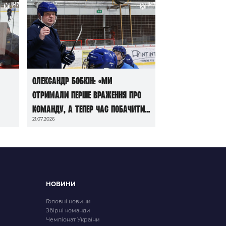
Олександр Бобкін: «Ми
отримали перше враження про
команду, а тепер час побачити
21.07.2026
її в грі»
НОВИНИ
Головні новини
Збірні команди
Чемпіонат України