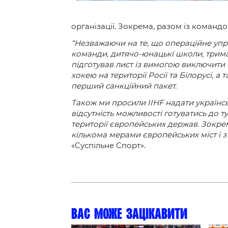
Контакт
організації. Зокрема, разом із команд
“Незважаючи на те, що операційне упр
команди, дитячо-юнацькі школи, тримає
підготував лист із вимогою виключити 
хокею на території Росії та Білорусі, 
перший санкційний пакет.
Також ми просили IIHF надати українськ
відсутність можливості готуватись до 
території європейських держав. Зокрема
кількома мерами європейських міст і 
«Суспільне Спорт».
Вас може зацікавити