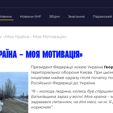
Новини
Новини IIHF
Збірні
Змагання
Парахокей
Україна
Украї
дерації
о: «Моя Країна – Моя Мотивація»
Склад Збірної
Скла
нт Федерації
Тренерський Штаб
Трен
й президент
країна – моя мотивація»
Календар Матчів
Кале
езиденти Федерації
дерації
Президент Федерації хокею України
Геор
Україна U-18
Украї
територіальної оборони Києва. При цьом
іли
Склад Збірної
Скла
ініціативи майже одразу після початку 
Тренерський Штаб
Трен
 Діяльність
Російської Федерації до України.
Календар Матчів
Кале
нтні документи
“Я – молода людина, колись був старшим л
Батьківщина зараз у вогні. Моя країна – м
 Ради Федерації
задавався питанням, чи йти мені, чи ні. 
в експерименті
корисним”
.