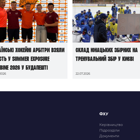
аїнські хокейні арбітри взяли
Склад юнацьких збірних на
сть у Summer Exposure
тренувальний збір у Києві
bine 2026 у Будапешті
.2026
22.07.2026
ФХУ
Керівництво
Підрозділи
Документи