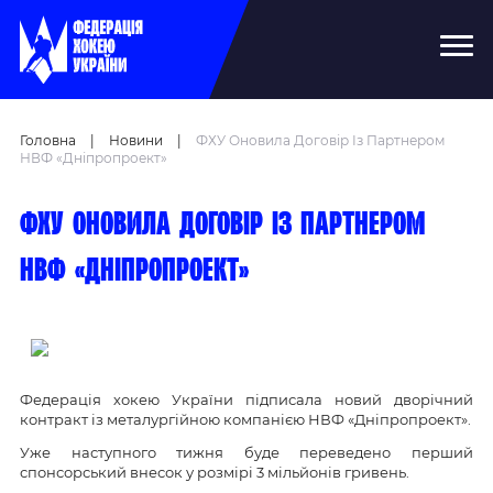
Головна
|
Новини
|
ФХУ Оновила Договір Із Партнером
НВФ «Дніпропроект»
ФХУ оновила договір із партнером
НВФ «Дніпропроект»
Федерація хокею України підписала новий дворічний
контракт із металургійною компанією НВФ «Дніпропроект».
Уже наступного тижня буде переведено перший
спонсорський внесок у розмірі 3 мільйонів гривень.