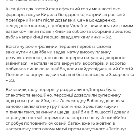
Ін’єкцією для гостей став ефектний гол у меншості екс-
форварда «щук» Кирила Бондаренко, котрий зіграв свій
прем’єрний матч після дозаявки. Саме Бондаренко,
нещодавно кандидат у збірну України, виявився тим самим
ватажком, який повів «Київ» за собою та оформив зрештою
дубль наприкінці першої двадцятихвилинки – 5:2.
Воістину рок-н-рольний перший період із сімома
закинутими шайбами ​​задав матчу високу планку
результативності, але після перерви ситуація докорінно
змінилася і настала черга виручати воротарів. У воротах
побувала лише одна шайба, коли найдосвідченіший Сергій
Попович клацнув від синьої лінії без шансів для Захарченка
– 5:3.
Вочевидь, що у перерві у роздягальні «Дніпра» було
спекотно та емоційно. Херсонці дозволили супернику
відіграти три шайби, тож Олександру Бобкіну довелося
заново «включати» у гру підопічних. Зрештою «щуки»
підняли темп, закинули ще дві шайби в більшості і довели
справу до третьої перемоги на старті сезону! А ось «Київ»
спробує поповнити очковий багаж вже 16 жовтня в
наступному гостьовому матчі проти калуського «Легіону».