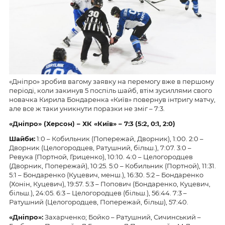
«Дніпро» зробив вагому заявку на перемогу вже в першому
періоді, коли закинув 5 поспіль шайб, втім зусиллями свого
новачка Кирила Бондаренка «Київ» повернув інтригу матчу,
але все ж таки уникнути поразки не зміг – 7:3.
«
Дніпро
»
(Херсон) – ХК
«
Київ
» –
7
:
3
(
5
:
2
,
0
:
1
,
2
:
0
)
Шайби:
1:0 – Кобильник (Попережай, Дворник), 1:00. 2:0 –
Дворник (Целогородцев, Ратушний, більш.), 7:07. 3:0 –
Ревука (Портной, Гриценко), 10:10. 4:0 – Целогородцев
(Дворник, Попережай), 10:25. 5:0 – Кобильник (Портной), 11:31.
5:1 – Бондаренко (Куцевич, менш.), 16:30. 5:2 – Бондаренко
(Хонін, Куцевич), 19:57. 5:3 – Попович (Бондаренко, Куцевич,
більш.), 24:05. 6:3 – Целогородцев (більш.), 56:44. 7:3 –
Ратушний (Целогородцев, Попережай, більш), 57:40.
«
Дніпро
»:
Захарченко; Бойко – Ратушний, Сичинський –