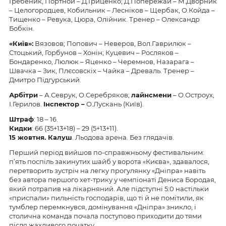
Гребеник, Портной – Д.Гриценко; Д.Попережай – М.Дворник
– Целогородцев, Кобильник – Лесніков – Щербак, О.Койда –
Тищенко – Ревука, Цюра, Олійник. Тренер – Олександр
Бобкін.
«
Київ
»:
Вязовов; Попович – Неверов, Вол.Гаврилюк –
Стоцький, Горбунов – Хонін; Куцевич – Росляков –
Бондаренко, Люлюк – Яценко – Черемнов, Назарага –
Швачка – Зик, Плєсовскіх – Чайка – Древаль. Тренер –
Дмитро Підгурський.
Арбіт
р
и
– А.Севрук, О.Серебряков;
л
айнсмени
– О.Остроух,
І.Герилов.
Інспектор –
О.Лускань (Київ).
Штраф
: 18 – 16.
Кидки
: 66 (35+13+18) – 29 (5+13+11).
15
жовтня. К
алуш
. Льодова арена. Без глядачів.
Перший період вийшов по-справжньому фестивальним:
п’ять поспіль закинутих шайб у ворота «Києва», здавалося,
перетворить зустріч на легку прогулянку «Дніпра» навіть
без автора першого хет-трику у чемпіонаті Дениса Бородая,
який потрапив на лікарняний. Але підступні 5:0 настільки
«приспали» пильність господарів, що ті й не помітили, як
тумблер перемкнувся, домінування «Дніпра» зникло, і
столична команда почала поступово приходити до тями
після жахливого початку.