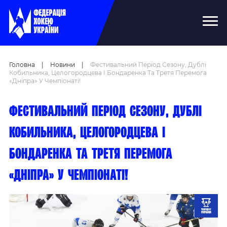
Головна
|
Новини
|
Фестивальний Період Сезону, Дублі
Кобильника, Целогородцева І Бондаренка Та Третя Перемога
«Дніпра» У Чемпіонаті!
Фестивальний період сезону, дублі
Кобильника, Целогородцева і
Бондаренка та третя перемога
«Дніпра» у чемпіонаті!