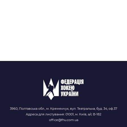
3960, Полтавська обл., м. Кременчук, вул. Театральна, буд. 34, оф.37
Адреса для листування: 01001, м. Київ, а/с В-182
office@fhu.com.ua