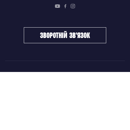
зворотній зв’язок
ФХУ
НОВИНИ
Керівництво
Головні новини
Підрозділи
Збірні команди
Документи
Чемпіонат України
Контакти
Дитячо-юнацький хокей
НОВИНИ
Головні новини
Збірні команди
Чемпіонат України