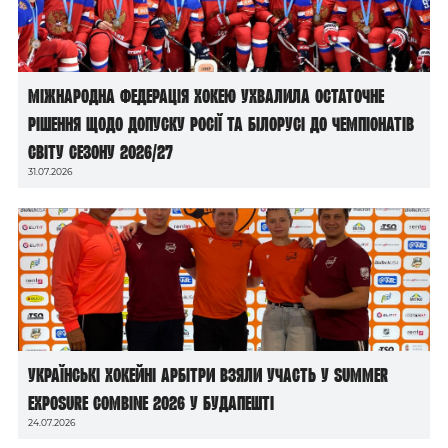
Міжнародна федерація хокею ухвалила остаточне
рішення щодо допуску росії та білорусі до чемпіонатів
світу сезону 2026/27
31.07.2026
Українські хокейні арбітри взяли участь у Summer
Exposure Combine 2026 у Будапешті
24.07.2026