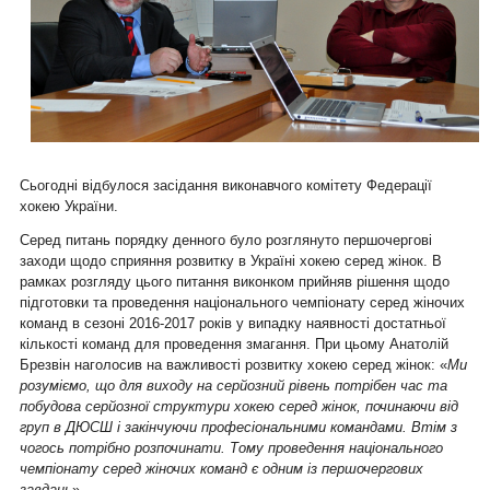
Сьогодні відбулося засідання виконавчого комітету Федерації
хокею України.
Серед питань порядку денного було розглянуто першочергові
заходи щодо сприяння розвитку в Україні хокею серед жінок. В
рамках розгляду цього питання виконком прийняв рішення щодо
підготовки та проведення національного чемпіонату серед жіночих
команд в сезоні 2016-2017 років у випадку наявності достатньої
кількості команд для проведення змагання. При цьому Анатолій
Брезвін наголосив на важливості розвитку хокею серед жінок: «
Ми
розуміємо, що для виходу на серйозний рівень потрібен час та
побудова серйозної структури хокею серед жінок, починаючи від
груп в ДЮСШ і закінчуючи професіональними командами. Втім з
чогось потрібно розпочинати. Тому проведення національного
чемпіонату серед жіночих команд є одним із першочергових
завдань
».