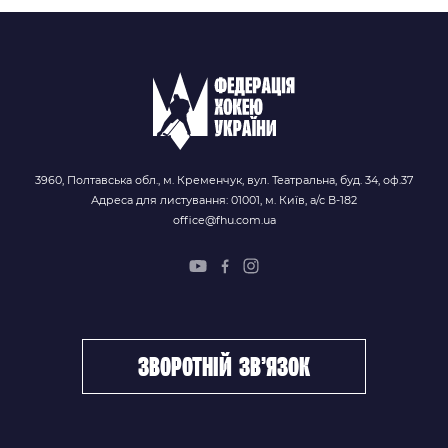
3960, Полтавська обл., м. Кременчук, вул. Театральна, буд. 34, оф.37
Адреса для листування: 01001, м. Київ, а/с В-182
office@fhu.com.ua
зворотній зв’язок