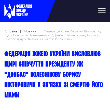
Головна
|
Новини
|
Федерація Хокею України Висловлює
Щирі Співчуття Президенту ХК “Донбас” Колеснікову Борису
Вікторовичу У Зв’язку Зі Смертю Його Мами
Федерація хокею України висловлює
щирі співчуття Президенту ХК
“Донбас” Колеснікову Борису
Вікторовичу у зв’язку зі смертю його
мами