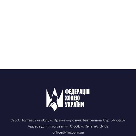
3960, Полтавська обл., м. Кременчук, вул. Театральна, буд. 34, оф.37
Адреса для листування: 01001, м. Київ, а/с В-182
office@fhu.com.ua