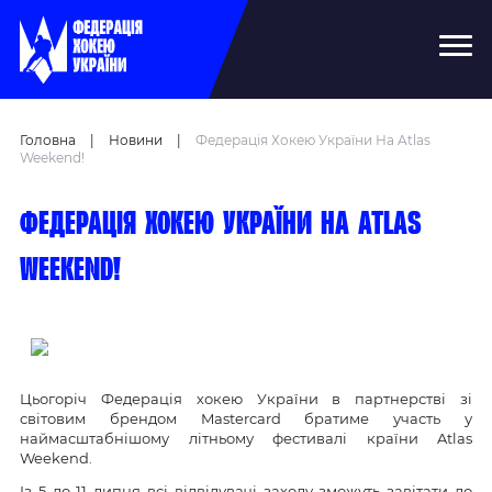
Головна
|
Новини
|
Федерація Хокею України На Atlas
Weekend!
Федерація хокею України на Atlas
Weekend!
Цьогоріч Федерація хокею України в партнерстві зі
світовим брендом Mastercard братиме участь у
наймасштабнішому літньому фестивалі країни Atlas
Weekend.
Із 5 до 11 липня всі відвідувачі заходу зможуть завітати до