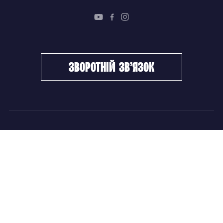
зворотній зв’язок
ФХУ
НОВИНИ
Керівництво
Головні новини
Підрозділи
Збірні команди
Документи
Чемпіонат України
Контакти
Дитячо-юнацький хокей
НОВИНИ
Головні новини
Збірні команди