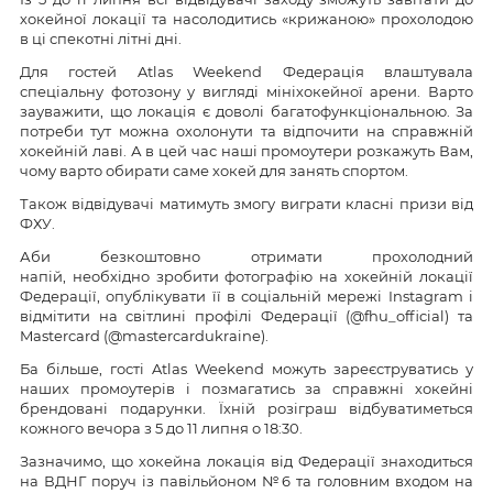
хокейної локації та насолодитись «крижаною» прохолодою
в ці спекотні літні дні.
Для гостей Atlas Weekend Федерація влаштувала
спеціальну фотозону у вигляді мініхокейної арени. Варто
зауважити, що локація є доволі багатофункціональною. За
потреби тут можна охолонути та відпочити на справжній
хокейній лаві. А в цей час наші промоутери розкажуть Вам,
чому варто обирати саме хокей для занять спортом.
Також відвідувачі матимуть змогу виграти класні призи від
ФХУ.
Аби безкоштовно отримати прохолодний
напій, необхідно зробити фотографію на хокейній локації
Федерації, опублікувати її в соціальній мережі Instagram і
відмітити на світлині профілі Федерації (@fhu_official) та
Mastercard (@mastercardukraine).
Ба більше, гості Atlas Weekend можуть зареєструватись у
наших промоутерів і позмагатись за справжні хокейні
брендовані подарунки. Їхній розіграш відбуватиметься
кожного вечора з 5 до 11 липня о 18:30.
Зазначимо, що хокейна локація від Федерації знаходиться
на ВДНГ поруч із павільйоном №6 та головним входом на