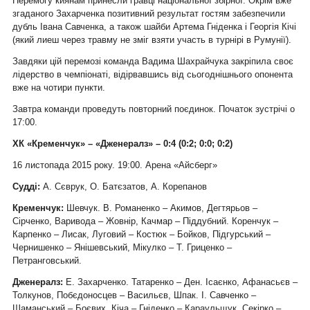
Перемогу киянам принесли гравці національної збірної. Окрім вже
згаданого Захарченка позитивний результат гостям забезпечили
дубль Івана Савченка, а також шайби Артема Гніденка і Георгія Кічі
(який лиеш через травму не зміг взяти участь в турнірі в Румунії).
Завдяки цій перемозі команда Вадима Шахрайчука закріпила своє
лідерство в чемпіонаті, відірвавшись від сьогоднішнього опонента
вже на чотири пункти.
Завтра команди проведуть повторний поєдинок. Початок зустрічі о
17:00.
ХК «Кременчук» – «Дженералз» – 0:4 (0:2; 0:0; 0:2)
16 листопада 2015 року. 19:00. Арена «Айсберг»
Судді:
А. Сєврук, О. Батєзатов, А. Корепанов
Кременчук:
Шевчук. В. Романенко – Акимов, Дегтярьов –
Сірченко, Варивода – Жовнір, Качмар – Піддубний. Коренчук –
Карпенко – Лисак, Луговий – Костюк – Бойков, Підгурський –
Чернишенко – Янішевський, Мікулко – Т. Гриценко –
Петранговський.
Дженералз:
Е. Захарченко. Татаренко – Ден. Ісаєнко, Афанасьєв –
Толкунов, Побєдоносцев – Васильєв, Шпак. І. Савченко –
Шаманський – Боєвих,
Кіча – Гніденко – Караульщук,
Секірко –