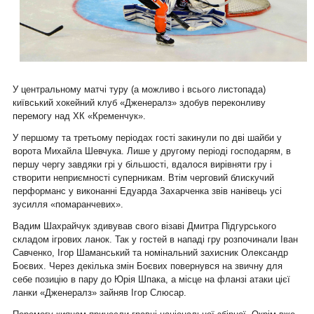
У центральному матчі туру (а можливо і всього листопада)
київський хокейний клуб «Дженералз» здобув переконливу
перемогу над ХК «Кременчук».
У першому та третьому періодах гості закинули по дві шайби у
ворота Михайла Шевчука. Лише у другому періоді господарям, в
першу чергу завдяки грі у більшості, вдалося вирівняти гру і
створити неприємності суперникам. Втім черговий блискучий
перформанс у виконанні Едуарда Захарченка звів нанівець усі
зусилля «помаранчевих».
Вадим Шахрайчук здивував свого візаві Дмитра Підгурського
складом ігрових ланок. Так у гостей в нападі гру розпочинали Іван
Савченко, Ігор Шаманський та номінальний захисник Олександр
Боєвих. Через декілька змін Боєвих повернувся на звичну для
себе позицію в пару до Юрія Шпака, а місце на фланзі атаки цієї
ланки
«Дженералз»
зайняв Ігор Слюсар.