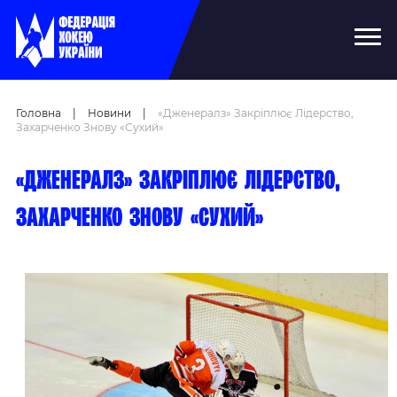
Головна
|
Новини
|
«Дженералз» Закріплює Лідерство,
Захарченко Знову «сухий»
«Дженералз» закріплює лідерство,
Захарченко знову «сухий»