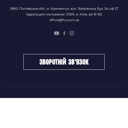
3960, Полтавська обл., м. Кременчук, вул. Театральна, буд. 34, оф.37
Адреса для листування: 01001, м. Київ, а/с В-182
office@fhu.com.ua
зворотній зв’язок
ФХУ
НОВИНИ
Керівництво
Головні новини
Підрозділи
Збірні команди
Документи
Чемпіонат України
Контакти
Дитячо-юнацький хокей