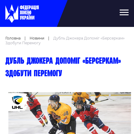
Головна
|
Новини
|
Дубль Джокера Допоміг «Берсеркам»
Здобути Перемогу
Дубль джокера допоміг «Берсеркам»
здобути перемогу