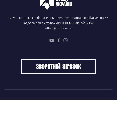
3960, Полтавська обл., м. Кременчук, вул. Театральна, буд. 34, оф.37
Адреса для листування: 01001, м. Київ, а/с В-182
office@fhu.com.ua
зворотній зв’язок
ФХУ
НОВИНИ
Керівництво
Головні новини
Підрозділи
Збірні команди