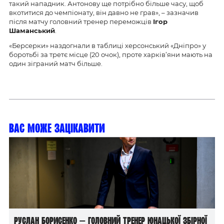
такий нападник. Антонову
ще
потрібно більше часу, щоб
вкотитися до чемпіонату, він давно не грав», – зазначив
після матчу головний тренер переможців
Ігор
Шаманський
.
«Берсерки» наздогнали в таблиці херсонський «Дніпро» у
боротьбі за третє місце (20 очок), проте харків’яни мають на
один зіграний матч більше.
Вас може зацікавити
Руслан Борисенко — головний тренер юнацької збірної