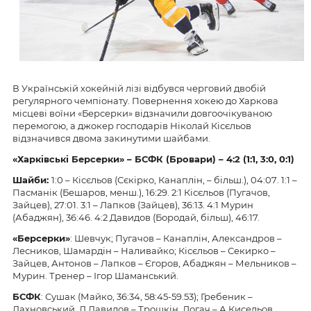
В Українській хокейній лізі відбувся черговий двобій
регулярного чемпіонату. Повернення хокею до Харкова
місцеві воїни «Берсерки» відзначили довгоочікуваною
перемогою, а джокер господарів Ніколай Кісєльов
відзначився двома закинутими шайбами.
«Харківські Берсерки» –
БСФК
(Бровари) –
4
:
2
(1:1,
3
:
0
,
0:
1
)
Шайби:
1
:
0
–
Кісєльов
(
Сєкірко, Канаплін
,
– більш.),
0
4
:0
7
.
1
:
1
–
Пасманік (Бешаров, менш.)
,
1
6
:
29
.
2:1
Кісєльов
(
Пугачов
,
Зайцев
), 27:
01
. 3:
1
–
Лапков
(
Зайцев
),
3
6
:
13
.
4:1 Мурин
(Абаджян), 36:46. 4:2
Давид
ов (Бородай, більш), 46:17.
«
Берсерки
»
:
Шевчук;
Пугачов – Канаплін, Александров –
Лесников,
Шамардін – Наливайко;
Кісєльов – Секирко –
Зайцев, Антонов – Лапков – Єгоров, Абаджян – Мельников –
Мурин.
Тренер
–
Ігор Шаманський
.
БСФК
: Сушак
(Майко, 36:34, 58:45-59.5
3
)
;
Гребеник
–
Дахновський, Д.Давидов
– Трошкін,
Логач
–
А.
Кисельов,