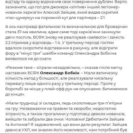
від’їзду та одразу відзначив
своє повернення
дублем. Варто
зазначити, що гол для джокера «зліпив» інший легіонер-
новачок
харків’ян
Алєксєй
Зайцев, який видав скритий
«пас-цукерку» на порожній кут для партнера
–
2:1.
А ось насправді ф
атальною та визначальною для броварчан
стала 37-
ма
хвилина, адже саме тоді харків’яни закинули
двічі поспіль. БСФК знову не реалізував «зайвого» і замість
2:2 отримав у відповідь – 1:4. У третьому періоді гостям
вдалося скоротити відставання в рахунку, але відіграти
фору в “мінус три” шайби команді Олександра Бобкіна
виявилося не
до снаги
.
«Резюме таке – зіграли незадовільно, – сказав після матчу
наставник БСФК
Олександр Бобкін
. – Мали величезну
кількість нагод у більшості, але реалізували чисельну
перевагу лише одного разу у третьому періоді. Проте у
боротьбі за місце у плей-офф рук не опускаємо. Битимемося
до кінця».
«
Мали
труднощі зі складом, ледь сколотивши три п’ятірки
на гру. Незважаючи на травми та хвороби, недостатню
зіграність, а також прогалини у підготовці деяких новачків,
вийшли та забрали два очки. Чоловіки! Дебютанти Зайцев
та Антонов? Я задоволений, що вони дали результат. Зайцев
давно в УХЛ, ми знаємо його можливості, нам потрібний був