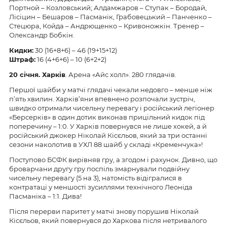
Портной –
Козловський; Алдамжаров – Ступак – Бородай,
Лісіцин –
Бешаров
–
Пасманік, Грабовецький
–
Панченко
–
Стецюра
,
Койда – Андрющенко –
Кривоножкін. Тренер –
Олександр Бобкін.
Кидки:
30
(1
6
+
8
+
6
) –
46
(19+1
5
+
1
2)
Штраф:
1
6 (
4
+
6
+
6
) – 1
0
(
6
+
2
+
2
)
20
січня.
Харків
.
Арена «Айс
холл
».
280
глядачів.
П
ершої шайби у матчі глядачі чекали недовго – менше ніж
п’ять хвилин. Харків’яни впевнено розпочали зустріч,
швидко отримали чисельну
перевагу
і російський легіонер
«Берсерків» в один дотик виконав прицільний
к
идок
під
п
оперечину
– 1:0. У Харків повернувся не лише хокей, а й
російський джокер
Ніколай
Кісєльов, який за три останні
сезони на
колотив в УХЛ
88 шайб у складі «Кременчука»!
Поступово БСФК вирівняв гру, а згодом і рахунок. Дивно, що
броварчани другу гру поспіль
змарнували
подвійну
чисельну перевагу (5 на 3), натомість відігралися в
контратаці у меншості зусиллями технічного Леоніда
Пасманіка – 1:1.
Дива
!
Після перерви паритет у матчі знову порушив Ніколай
Кісєльов, який повернувся до Харкова після нетривалого