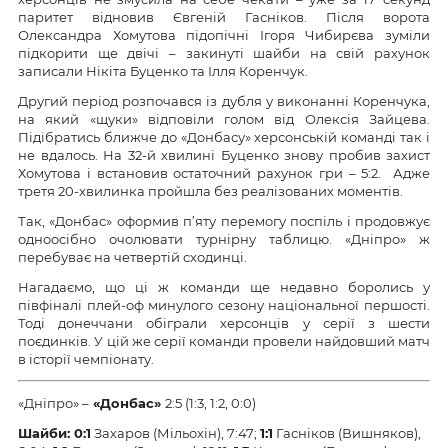
паритет відновив Євгеній Гасніков. Після ворота
Олександра Хомутова підопічні Ігоря Чибирєва зуміли
підкорити ще двічі – закинуті шайби на свій рахунок
записали Нікіта Буценко та Ілля Коренчук.
Другий період розпочався із дубля у виконанні Коренчука,
на який «щуки» відповіли голом від Олексія Зайцева.
Підібратись ближче до «Донбасу» херсонській команді так і
не вдалось. На 32-й хвилині Буценко знову пробив захист
Хомутова і встановив остаточний рахунок гри – 5:2. Адже
третя 20-хвилинка пройшла без реалізованих моментів.
Так, «Донбас» оформив п’яту перемогу поспіль і продовжує
одноосібно очолювати турнірну таблицю. «Дніпро» ж
перебуває на четвертій сходинці.
Нагадаємо, що ці ж команди ще недавно боролись у
півфіналі плей-оф минулого сезону національної першості.
Тоді донеччани обіграли херсонців у серії з шести
поєдинків. У цій же серії команди провели найдовший матч
в історії чемпіонату.
«Дніпро» –
«Донбас»
2:5 (1:3, 1:2, 0:0)
Шайби: 0:1
Захаров (Мільохін), 7:47;
1:1
Гасніков (Вишняков),