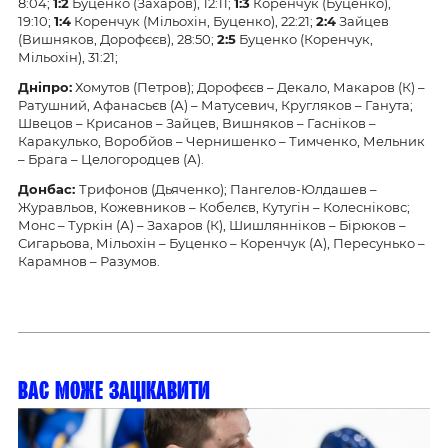
8:04;
1:2
Буценко (Захаров), 12:11;
1:3
Коренчук (Буценко),
19:10;
1:4
Коренчук (Мільохін, Буценко), 22:21;
2:4
Зайцев
(Вишняков, Дорофєєв), 28:50;
2:5
Буценко (Коренчук,
Мільохін), 31:21;
Дніпро:
Хомутов (Петров); Дорофєєв – Декало, Макаров (К) –
Ратушний, Афанасьєв (А) – Матусевич, Кругляков – Ганута;
Швецов – Крисанов – Зайцев, Вишняков – Гасніков –
Каракулько, Воробйов – Чернишенко – Тимченко, Мельник
– Брага – Целогородцев (А).
Донбас:
Трифонов (Дьяченко); Пангелов-Юлдашев –
Журавльов, Кожевников – Кобелєв, Кутугін – Колесніковс;
Монс – Туркін (А) – Захаров (К), Шишлянніков – Бірюков –
Сигарьова, Мільохін – Буценко – Коренчук (А), Пересунько –
Карамнов – Разумов.
Вас може зацікавити