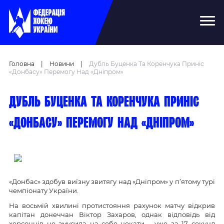
Головна
|
Новини
|
Дубль Буценка Та Коренчука Приніс
«Донбасу» Перемогу Над «Дніпром»
Дубль Буценка та Коренчука приніс
«Донбасу» перемогу над «Дніпром»
«Донбас» здобув виїзну звитягу над «Дніпром» у п’ятому турі
чемпіонату України.
На восьмій хвилині протистояння рахунок матчу відкрив
капітан донеччан Віктор Захаров, однак відповідь від
херсонців не змусила на себе чекати – уже за 17 секунд