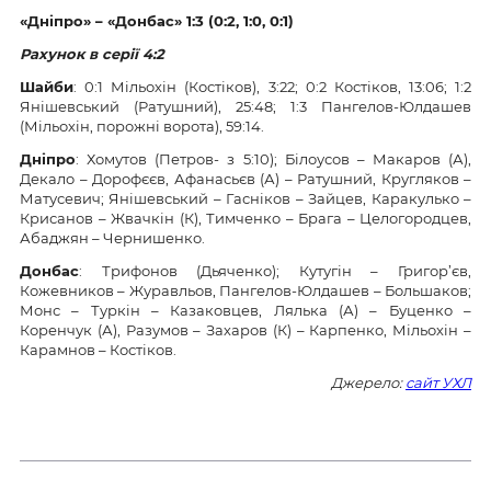
«Дніпро» – «Донбас» 1:3 (0:2, 1:0, 0:1)
Рахунок в серії 4:2
Шайби
: 0:1 Мільохін (Костіков), 3:22; 0:2 Костіков, 13:06; 1:2
Янішевський (Ратушний), 25:48; 1:3 Пангелов-Юлдашев
(Мільохін, порожні ворота), 59:14.
Дніпро
: Хомутов (Петров- з 5:10); Білоусов – Макаров (А),
Декало – Дорофєєв, Афанасьєв (А) – Ратушний, Кругляков –
Матусевич; Янішевський – Гасніков – Зайцев, Каракулько –
Крисанов – Жвачкін (К), Тимченко – Брага – Целогородцев,
Абаджян – Чернишенко.
Донбас
: Трифонов (Дьяченко); Кутугін – Григор’єв,
Кожевников – Журавльов, Пангелов-Юлдашев – Большаков;
Монс – Туркін – Казаковцев, Лялька (А) – Буценко –
Коренчук (А), Разумов – Захаров (К) – Карпенко, Мільохін –
Карамнов – Костіков.
Джерело:
сайт УХЛ