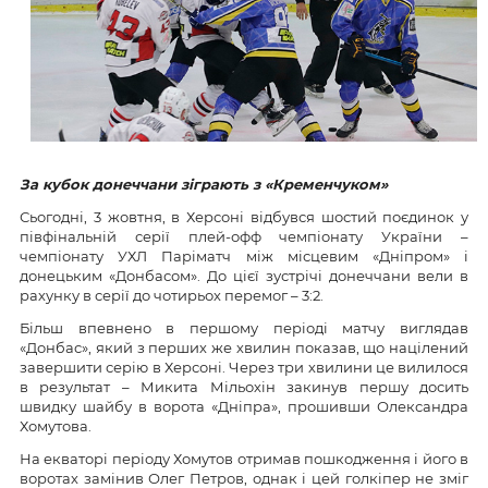
За кубок донеччани зіграють з «Кременчуком»
Сьогодні, 3 жовтня, в Херсоні відбувся шостий поєдинок у
півфінальній серії плей-офф чемпіонату України –
чемпіонату УХЛ Паріматч між місцевим «Дніпром» і
донецьким «Донбасом». До цієї зустрічі донеччани вели в
рахунку в серії до чотирьох перемог – 3:2.
Більш впевнено в першому періоді матчу виглядав
«Донбас», який з перших же хвилин показав, що націлений
завершити серію в Херсоні. Через три хвилини це вилилося
в результат – Микита Мільохін закинув першу досить
швидку шайбу в ворота «Дніпра», прошивши Олександра
Хомутова.
На екваторі періоду Хомутов отримав пошкодження і його в
воротах замінив Олег Петров, однак і цей голкіпер не зміг