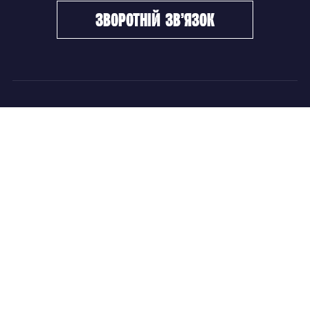
зворотній зв’язок
ФХУ
НОВИНИ
Керівництво
Головні новини
Підрозділи
Збірні команди
Документи
Чемпіонат України
Контакти
Дитячо-юнацький хокей
НОВИНИ
Головні новини
Збірні команди
Чемпіонат України
Дитячо-юнацький хокей
Новини ФХУ
Новини IIHF