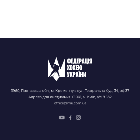
3960, Полтавська обл., м. Кременчук, вул. Театральна, буд. 34, оф.37
Адреса для листування: 01001, м. Київ, а/с В-182
office@fhu.com.ua