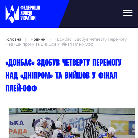
Головна
|
Новини
|
«Донбас» Здобув Четверту Перемогу
Над «Дніпром» Та Вийшов У Фінал Плей-Офф
«Донбас» здобув четверту перемогу
над «Дніпром» та вийшов у фінал
плей-офф