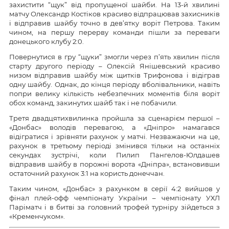
захистити “щук” від пропущеної шайби. На 13-й хвилині
матчу Олександр Костіков красиво відпрацював захисників
і відправив шайбу точно в дев’ятку воріт Петрова. Таким
чином, на першу перерву команди пішли за переваги
донецького клубу 2:0.
Повернутися в гру “щуки” змогли через п’ять хвилин після
старту другого періоду – Олексій Янішевський красиво
низом відправив шайбу між щитків Трифонова і відіграв
одну шайбу. Однак, до кінця періоду вболівальники, навіть
попри велику кількість небезпечних моментів біля воріт
обох команд, закинутих шайб так і не побачили.
Третя двадцятихвилинка пройшла за сценарієм першої –
«Донбас» володів перевагою, а «Дніпро» намагався
відігратися і зрівняти рахунок у матчі. Незважаючи на це,
рахунок в третьому періоді змінився тільки на останніх
секундах зустрічі, коли Пилип Пангелов-Юлдашев
відправив шайбу в порожні ворота «Дніпра», встановивши
остаточний рахунок 3:1 на користь донеччан.
Таким чином, «Донбас» з рахунком в серії 4:2 вийшов у
фінал плей-офф чемпіонату України – чемпіонату УХЛ
Паріматч і в битві за головний трофей турніру зійдеться з
«Кременчуком».