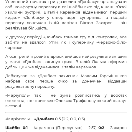
Упевнений початок гри дозволив «Донбасу» організувати
собі комфортну перевагу в дві шайби вже під кінець п’ятої
хвилини зустрічі. Віталій Карамнов відзначився першим
кидком «Донбасу» у створ воріт суперника, а подвоїв
перевагу донеччан їхній капітан Віктор Захаров – він
реалізував більшість.
У другому періоді «Донбас» тримав гру під контролем, але
забити не вдалося. Утім, як і супернику «червоно-біло-
чорних».
А ось третій ігровий відрізок вийшов найрезультативнішим
у матчі. «Донбас» закинув тричі. Віталій Лялька оформив
дубль. Цим же відзначився Віталій Карамнов.
Дебютував за «Донбас» захисник Максим Горечішніков
набрав своє перше очко за донеччан, віддавши
результативну передачу.
«Маріуполь» так і не зумів розписатись у воротах
опонента, і це принесло Олексію Трифонову шостий шатаут
в сезоні.
«Маріуполь» –
«Донбас»
0:5 (0:2, 0:0, 0:3)
Шайби
:
0:1
– Карамнов (Пересунько) – 2:57,
0:2
– Захаров