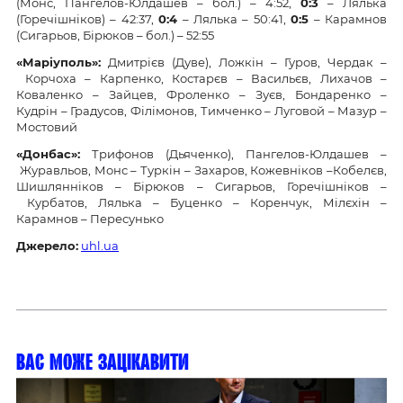
(Монс, Пангелов-Юлдашев – бол.) – 4:52,
0:3
– Лялька
(Горечішніков) – 42:37,
0:4
– Лялька – 50:41,
0:5
– Карамнов
(Сигарьов, Бірюков – бол.) – 52:55
«Маріуполь»:
Дмитрієв (Дуве), Ложкін – Гуров, Чердак –
Корчоха – Карпенко, Костарєв – Васильєв, Лихачов –
Коваленко – Зайцев, Фроленко – Зуєв, Бондаренко –
Кудрін – Градусов, Філімонов, Тимченко – Луговой – Мазур –
Мостовий
«Донбас»:
Трифонов (Дьяченко), Пангелов-Юлдашев –
Журавльов, Монс – Туркін – Захаров, Кожевніков –Кобелєв,
Шишлянніков – Бірюков – Сигарьов, Горечішніков –
Курбатов, Лялька – Буценко – Коренчук, Мілєхін –
Карамнов – Пересунько
Джерело:
uhl.ua
Вас може зацікавити