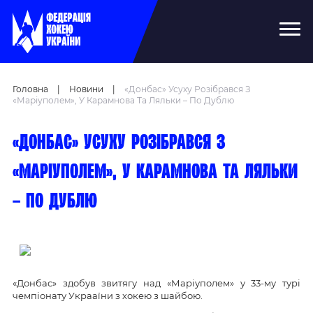
Головна
|
Новини
|
«Донбас» Усуху Розібрався З
«Маріуполем», У Карамнова Та Ляльки – По Дублю
«Донбас» усуху розібрався з
«Маріуполем», у Карамнова та Ляльки
– по дублю
«Донбас» здобув звитягу над «Маріуполем» у 33-му турі
чемпіонату Украаїни з хокею з шайбою.