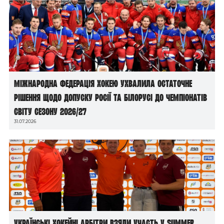
Міжнародна федерація хокею ухвалила остаточне
рішення щодо допуску росії та білорусі до чемпіонатів
світу сезону 2026/27
31.07.2026
Українські хокейні арбітри взяли участь у Summer