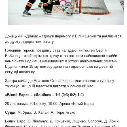
Донецький «Донбас» здобув перемогу у Білій Церкві та наблизився
до дуету лідерів чемпіонату.
Головним героєм поєдинку став нападаючий гостей Сергій
Бабинець, який окрім хет-трику став автором найшвидшої шайби
чемпіонату і однієї із найшвидших в історії національних змагань.
Відзначитися 15-му номеру донеччан вдалося вже на дев’ятій
секунді поєдинку.
Завтра команда Анатолія Степанищева може очолити турнірну
таблицю, якщо їй вдасться виграти у основний час.
«Білий Барс» – «Донбас» – 1:9 (0:3; 0:2; 1:4)
20 листопада 2015 року, 19:00. Арена «Білий Барс»
Судді:
М. Урда, В. Качан, А. Перетятько
Білий Барс:
С. Люльчук. Д. Гриценко, Ліщінер, Сологуб, Д. Хонін,
Фроленко, Сухонос. Генералов, Денискін, Козієнко, Лесніков, О.