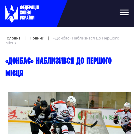
Головна
|
Новини
|
«Донбас» Наблизився До Першого
Місця
«Донбас» наблизився до першого
місця