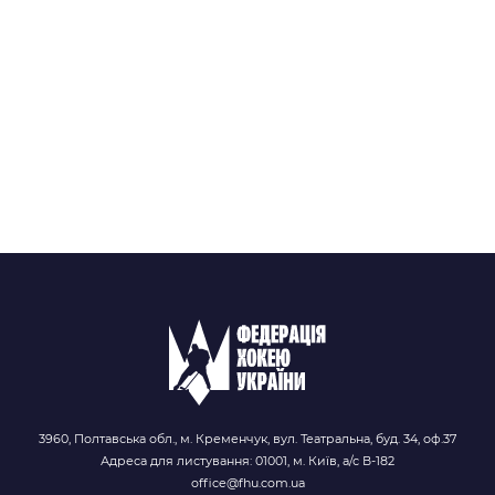
3960, Полтавська обл., м. Кременчук, вул. Театральна, буд. 34, оф.37
Адреса для листування: 01001, м. Київ, а/с В-182
office@fhu.com.ua