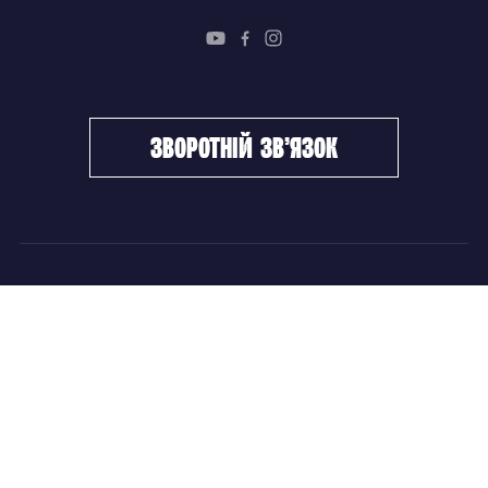
зворотній зв’язок
ФХУ
НОВИНИ
Керівництво
Головні новини
Підрозділи
Збірні команди
Документи
Чемпіонат України
Контакти
Дитячо-юнацький хокей
НОВИНИ
Головні новини
Збірні команди