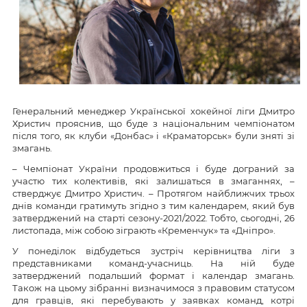
Генеральний менеджер Української хокейної ліги Дмитро
Христич прояснив, що буде з національним чемпіонатом
після того, як клуби «Донбас» і «Краматорськ» були зняті зі
змагань.
– Чемпіонат України продовжиться і буде дограний за
участю тих колективів, які залишаться в змаганнях, –
стверджує Дмитро Христич. – Протягом найближчих трьох
днів команди гратимуть згідно з тим календарем, який був
затверджений на старті сезону-2021/2022. Тобто, сьогодні, 26
листопада, між собою зіграють «Кременчук» та «Дніпро».
У понеділок відбудеться зустріч керівництва ліги з
представниками команд-учасниць. На ній буде
затверджений подальший формат і календар змагань.
Також на цьому зібранні визначимося з правовим статусом
для гравців, які перебувають у заявках команд, котрі