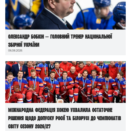
Олександр Бобкін — головний тренер національної
збірної України
06.08.2026
Міжнародна федерація хокею ухвалила остаточне
рішення щодо допуску росії та білорусі до чемпіонатів
світу сезону 2026/27