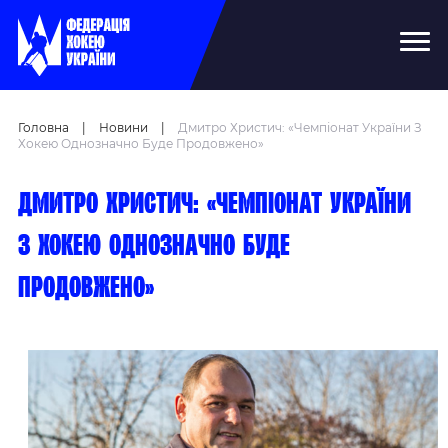
Головна
|
Новини
|
Дмитро Христич: «Чемпіонат України З
Хокею Однозначно Буде Продовжено»
Дмитро Христич: «Чемпіонат України
з хокею однозначно буде
продовжено»